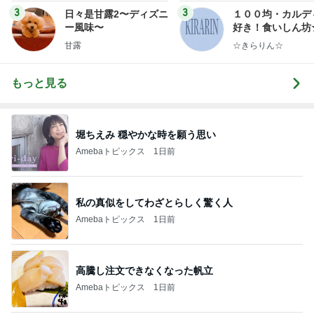
3
3
日々是甘露2〜ディズニ
１００均・カルデ
ー風味〜
好き！食いしん坊
らりん☆のブログ
甘露
☆きらりん☆
もっと見る
堀ちえみ 穏やかな時を願う思い
Amebaトピックス
1日前
私の真似をしてわざとらしく驚く人
Amebaトピックス
1日前
高騰し注文できなくなった帆立
Amebaトピックス
1日前