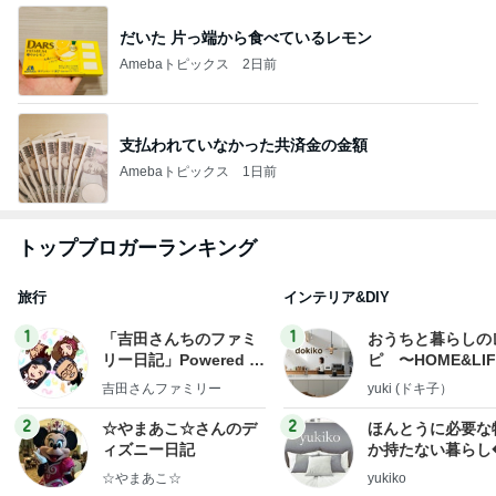
だいた 片っ端から食べているレモン
Amebaトピックス
2日前
支払われていなかった共済金の金額
Amebaトピックス
1日前
トップブロガーランキング
旅行
インテリア&DIY
1
1
「吉田さんちのファミ
おうちと暮らしの
リー日記」Powered b
ピ 〜HOME&LI
y Ameba 吉田さんファ
吉田さんファミリー
yuki (ドキ子）
ミリーオフィシャルブ
ログ
2
2
☆やまあこ☆さんのデ
ほんとうに必要な
ィズニー日記
か持たない暮らし
ep Life Simple
☆やまあこ☆
yukiko
ンテリアのきろく