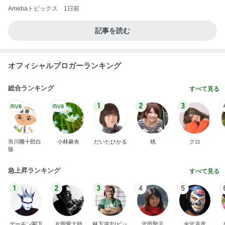
Amebaトピックス
1日前
記事を読む
オフィシャルブロガーランキング
総合ランキング
すべて見る
1
2
3
市川團十郎白
小林麻央
だいたひかる
桃
クロ
猿
急上昇ランキング
すべて見る
1
2
3
4
5
デーモン閣下
片岡愛之助
林下清志(ビッ
沢田聖子
金沢克彦