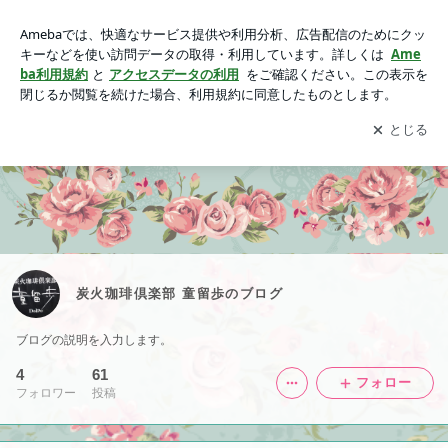
炭火珈琲倶楽部 童留歩のブログ
アプリをダウンロードして
ブログの更新通知
を受け取りまし
開く
ょう。
炭火珈琲倶楽部 童留歩のブログ
ブログの説明を入力します。
4
61
フォロー
フォロワー
投稿