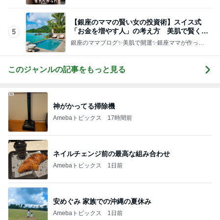
化粧品✨銀座クラブ高嶋25歳で開店✨高嶋りえ子
お着物でエルメス バーキン コーデ
【銀座のママの賢い女の投資術】スイス式
「お金を増やす人」の考え方 美肌で賢く金
5
運UP これが正解
銀座のママブログ✨美肌で開運✨銀座ママが作った
化粧品✨銀座クラブ高嶋25歳で開店✨高嶋りえ子
お着物でエルメス バーキン コーデ
このジャンルの記事をもっと見る
神がかってる掃除機
Amebaトピックス
17時間前
ネイルチェンジ前の最高な組み合わせ
Amebaトピックス
1日前
安めぐみ 家族での沖縄の夏休み
Amebaトピックス
1日前