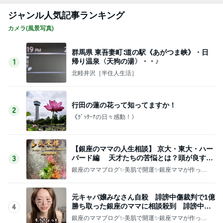
ジャンル人気記事ランキング
カメラ(風景写真)
群馬県 東吾妻町∶道の駅《あがつま峡》・日
帰り温泉〈天狗の湯〉・・♪
1
北軽井沢［半住人生活］
行田の蓮の花って知ってますか！
2
《ｸﾞｯﾀｰﾅの日々感動！》
【銀座のママの人生相談】 京大・東大・ハー
バード編 天才たちの苦悩とは？頭が良すぎ
3
て悩む人
銀座のママブログ✨美肌で開運✨銀座ママが作った
化粧品✨銀座クラブ高嶋25歳で開店✨高嶋りえ子
お着物でエルメス バーキン コーデ
元キャバ嬢みなさん自殺 誹謗中傷裁判で1億
勝ち取った銀座のママに相談殺到 誹謗中傷
4
は正義じゃない
銀座のママブログ✨美肌で開運✨銀座ママが作った