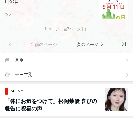
山の日
2
1
ページ（全
7
ページ中）
前のページ
次のページ
月別
テーマ別
ABEMA
「体にお気をつけて」松岡茉優 喜びの
報告に祝福の声