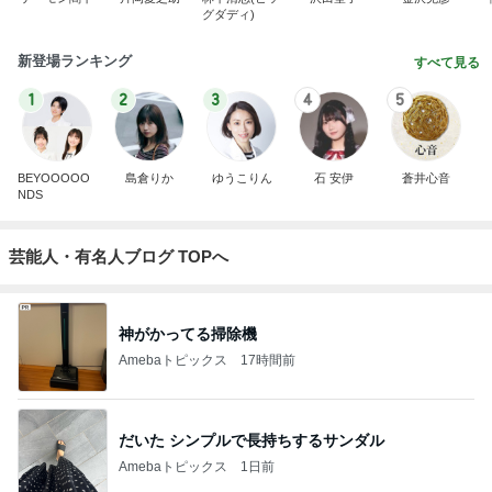
グダディ)
新登場ランキング
すべて見る
1
2
3
4
5
BEYOOOOO
島倉りか
ゆうこりん
石 安伊
蒼井心音
NDS
芸能人・有名人ブログ TOPへ
神がかってる掃除機
Amebaトピックス
17時間前
だいた シンプルで長持ちするサンダル
Amebaトピックス
1日前