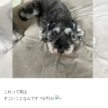
ㅤ ㅤ
これって実は
すごいことなんですヾ(≧∇≦)ﾉ
ㅤ ㅤ