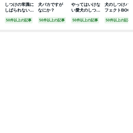
ン）
ン）
ン）
ン）
しつけの常識に
犬バカですが
やってはいけな
犬のしつけパ
しばられない犬
なにか？
い愛犬のしつけ
フェクトBOO
とのよりそイズ
(青春新書プレイ
50件以上の記事
50件以上の記事
50件以上の記事
50件以上の記事
ム
ブックス)