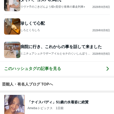
リヴァ子のごきげんよう様⭐︎見切り発車の暴走列車⭐︎
2026年8月8日
珍しくて心配
しろとくろしろ
2026年8月8日
病院に行き、これからの事を話して来ました
ミニチュアシュナウザーアイルとセナのくいしんぼう日
2026年8月8日
記！毎日２ワン
このハッシュタグの記事を見る
芸能人・有名人ブログ TOPへ
「ナイスバディ」51歳の水着姿に絶賛
Amebaトピックス
1日前