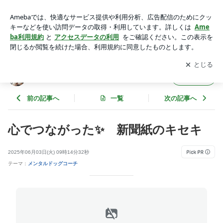
心でつながった✨ 新聞紙のキセキ | 犬とのよりそイズム®︎
アプリをダウンロードして
ブログの更新通知
を受け取りまし
開く
ょう。
犬とのよりそイズム®︎
フォロー
前の記事へ
一覧
次の記事へ
心でつながった✨ 新聞紙のキセキ
2025年06月03日(火) 09時14分32秒
テーマ：
メンタルドッグコーチ