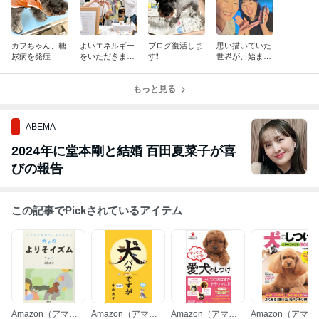
カフちゃん、糖
よいエネルギー
ブログ復活しま
思い描いていた
尿病を発症
をいただきまし
す❗️
世界が、始まっ
た！フェスたの
たヾ(≧∇≦)ﾉ ✨
しい
もっと見る
ABEMA
2024年に堂本剛と結婚 百田夏菜子が喜
びの報告
この記事でPickされているアイテム
Amazon（アマゾ
Amazon（アマゾ
Amazon（アマゾ
Amazon（アマゾ