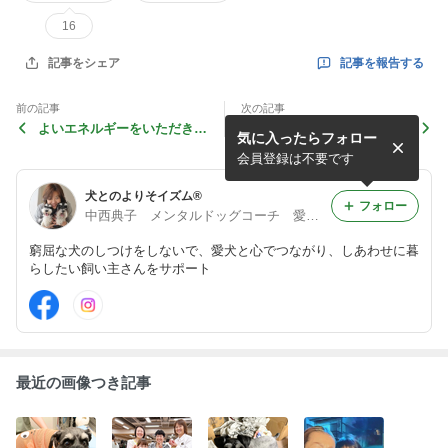
16
記事を報告する
記事をシェア
前の記事
次の記事
よいエネルギーをいただきま
ブログ復活します❗️
気に入ったらフォロー
した！フェスたのしい
会員登録は不要です
犬とのよりそイズム®︎
フォロー
中西典子 メンタルドッグコーチ 愛犬と心でつながるお手伝い
窮屈な犬のしつけをしないで、愛犬と心でつながり、しあわせに暮
らしたい飼い主さんをサポート
最近の画像つき記事