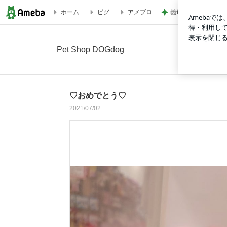
義母からのお祓いし
ホーム
ピグ
アメブロ
♡おめでとう♡の画像 11枚中1枚目
Pet Shop DOGdog
♡おめでとう♡
2021/07/02