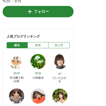
性別：
女性
フォロー
人気ブログランキング
総合
新着
急上昇
MVB
MVB
1
市川團十郎
小林麻央
だいたひか
白猿
る