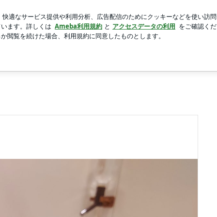
た水が8箱
新規登録
ログイ
芸能人ブログ
人気ブログ