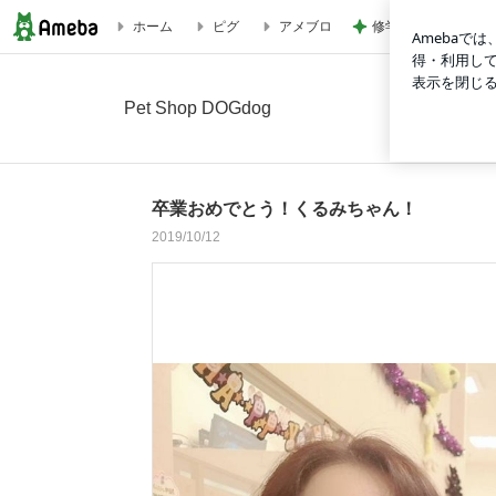
修学旅行でも行く機
ホーム
ピグ
アメブロ
卒業おめでとう！くるみちゃん！の画像 12枚中2枚目
Pet Shop DOGdog
卒業おめでとう！くるみちゃん！
2019/10/12