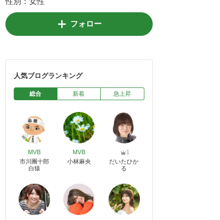
性別：
女性
フォロー
人気ブログランキング
総合
新着
急上昇
MVB
MVB
1
市川團十郎
小林麻央
だいたひか
白猿
る