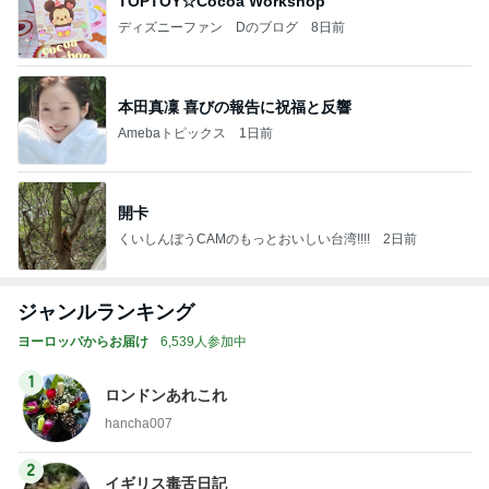
TOPTOY☆Cocoa Workshop
ディズニーファン Dのブログ
8日前
本田真凜 喜びの報告に祝福と反響
Amebaトピックス
1日前
開卡
くいしんぼうCAMのもっとおいしい台湾!!!!
2日前
ジャンルランキング
ヨーロッパからお届け
6,539人参加中
1
ロンドンあれこれ
hancha007
2
イギリス毒舌日記