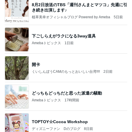
8月2日放送のTBS「週刊さんまとマツコ」先週に引
き続き出演します♪
植草美幸オフィシャルブログ Powered by Ameba
5日前
下ごしらえがラクになる3way道具
Amebaトピックス
1日前
開卡
くいしんぼうCAMのもっとおいしい台湾!!!!
2日前
どっちもどっちだと思った派遣の騒動
Amebaトピックス
17時間前
TOPTOY☆Cocoa Workshop
ディズニーファン Dのブログ
8日前