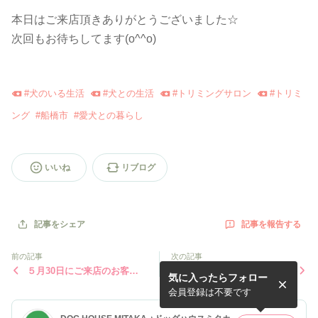
本日はご来店頂きありがとうございました☆
次回もお待ちしてます(o^^o)
#
犬のいる生活
#
犬との生活
#
トリミングサロン
#
トリミ
ング
#
船橋市
#
愛犬との暮らし
いいね
リブログ
記事を報告する
記事をシェア
前の記事
次の記事
５月30日にご来店のお客様(o
５月28日にご来店のお客様(o
気に入ったらフォロー
^^o)
^^o)
会員登録は不要です