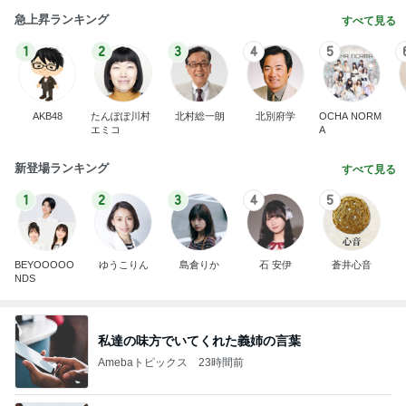
急上昇ランキング
すべて見る
1
2
3
4
5
AKB48
たんぽぽ川村
北村総一朗
北別府学
OCHA NORM
エミコ
A
新登場ランキング
すべて見る
1
2
3
4
5
BEYOOOOO
ゆうこりん
島倉りか
石 安伊
蒼井心音
NDS
私達の味方でいてくれた義姉の言葉
Amebaトピックス
23時間前