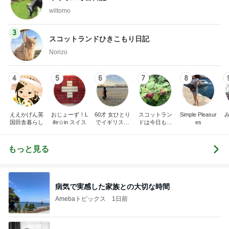
wiltomo
3
スコットランドひきこもり日記
Norizo
4
5
6
7
8
ええかげん英
おじょーず！L
60才 女ひとり
スコットラン
Simple Pleasur
国田舎暮らし
ife☆in スイス
でイギリスに
ドは今日も曇
es
移住
り空
もっと見る
病気で実感した家族との大切な時間
Amebaトピックス
1日前