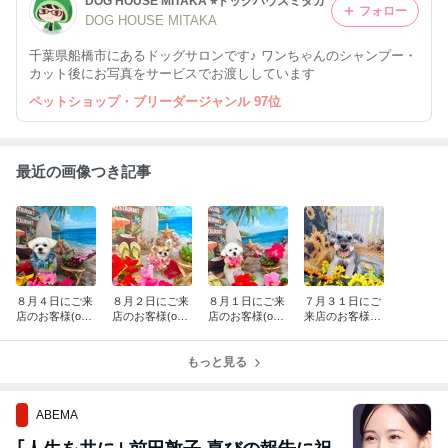
DOG HOUSE MITAKA ⭐︎ドッグハウスミタカ
フォロー
DOG HOUSE MITAKA
千葉県船橋市にあるドッグサロンです♪ ワンちゃんのシャンプー・
カット後にお写真をサービスでお渡ししています
ペットショップ・ブリーダージャンル 97位
最近の画像つき記事
８月４日にご来
８月２日にご来
８月１日にご来
７月３１日にご
店のお客様(o^^
店のお客様(o^^
店のお客様(o^^
来店のお客様(o
o)
o)
o)
^^o)
もっと見る
ABEMA