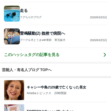
走る
フグちりのブログ
2026年8月5日
雷鳴騒動(2) 捻挫で病院へ
ブーグル犬とうまwith実鈴 実兄妹犬
2026年8月5日
このハッシュタグの記事を見る
芸能人・有名人ブログ TOPへ
キャシー中島の29歳で亡くなった長女
Amebaトピックス
20時間前