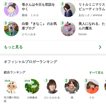
2
2
母さんは今日も世話を
リトルミニマリス
やく
ビューティコラム 
little minimalist'
藤緒 ミルカ
あねっさ／anessa
uty colum
3
3
白柴 『きなこ』 のお気
美人になれる、た
楽ブログ
んの魔法
ひろ☆みき
hiromi
もっと見る
オフィシャルブロガーランキング
総合ランキング
すべて見る
1
2
3
市川團十郎白
小林麻央
だいたひかる
桃
クロ
猿