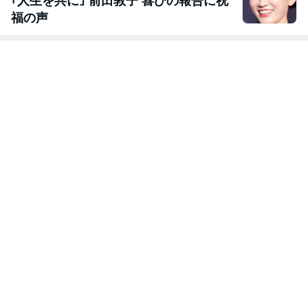
｢人生を共に｣ 前田敦子 喜びの報告に祝
福の声