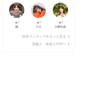
2
3
4
桃
クロ
小林礼奈
総合ランキングをもっと見る
芸能人・有名人TOPへ