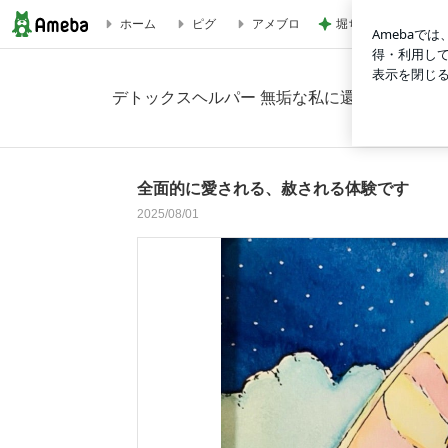
堀ちえみの夫 一人
ホーム
ピグ
アメブロ
全面的に愛される、赦される体験ですの画像
デトックスヘルパー 無垢な私に還る場所。徒
全面的に愛される、赦される体験です
2025/08/01