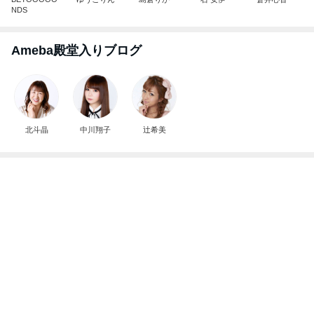
NDS
Ameba殿堂入りブログ
北斗晶
中川翔子
辻希美