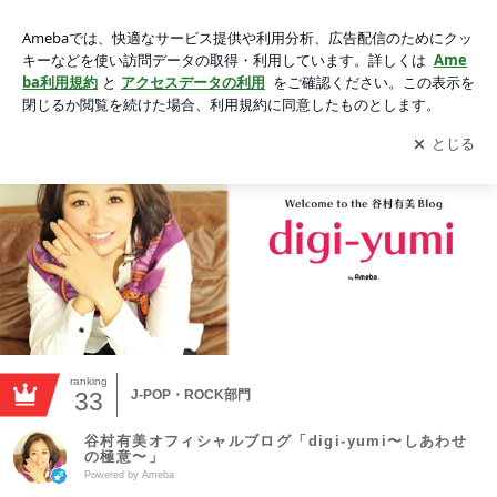
谷村有美オフィシャルブログ「digi-yumi〜しあわせの極
意〜」Powered by Ameba
アプリをダウンロードして
ブログの更新通知
を受け取りまし
開く
ょう。
ranking
33
J-POP・ROCK部門
谷村有美オフィシャルブログ「digi-yumi〜しあわせ
の極意〜」
Powered by Ameba