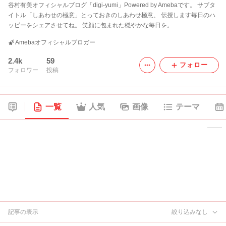
谷村有美オフィシャルブログ「digi-yumi」Powered by Amebaです。 サブタ
イトル「しあわせの極意」とっておきのしあわせ極意、 伝授します毎日のハ
ッピーをシェアさせてね。 笑顔に包まれた穏やかな毎日を。
Amebaオフィシャルブロガー
2.4k
59
フォロー
フォロワー
投稿
一覧
人気
画像
テーマ
記事の表示
絞り込みなし