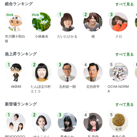
総合ランキング
すべて見る
1
2
3
市川團十郎白
小林麻央
だいたひかる
桃
クロ
猿
急上昇ランキング
すべて見る
1
2
3
4
5
AKB48
たんぽぽ川村
北村総一朗
北別府学
OCHA NORM
エミコ
A
新登場ランキング
すべて見る
1
2
3
4
5
BEYOOOOO
ゆうこりん
島倉りか
石 安伊
蒼井心音