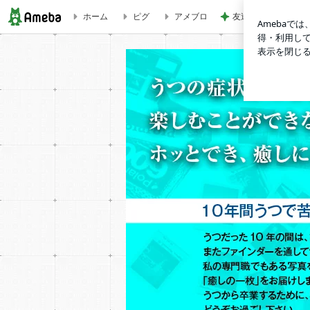
ホーム
ピグ
アメブロ
友達から貰った韓国
今日の１ショット「今年のクリスマス！」 | D&I Photo Planni