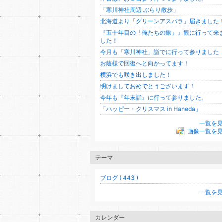
「寒川神社周辺 ぶらり散歩」
北海道より「グリーンアスパラ」届きました
『五十年目の「俺たちの旅」』観に行って来
した！
今月も「寒川神社」詣でに行って参りました
お蔭様で回復へと向かってます！
横浜でも咲き出しました！
明けましておめでとうございます！
今年も『年末詣』に行って参りました。
「ハッピー・クリスマス in Haneda」
一覧を
画像一覧を
テーマ
ブログ ( 443 )
一覧を
カレンダー