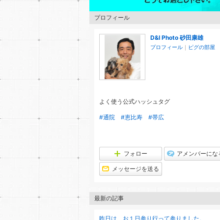
プロフィール
D&I Photo 砂田康雄
プロフィール
｜
ピグの部屋
よく使う公式ハッシュタグ
#通院
#恵比寿
#帯広
フォロー
アメンバーにな
メッセージを送る
最新の記事
昨日は、お１日参り行って参りました。