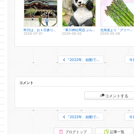
昨日は、お１日参り行って参りました。
「寒川神社周辺 ぶらり散歩」
北海道より「グリーンアスパラ」届きました！
2026-07-01
2026-06-02
2026-05-28
『2022年、始動で…
今
コメント
コメントする
『2022年、始動で…
今
ブログトップ
記事一覧