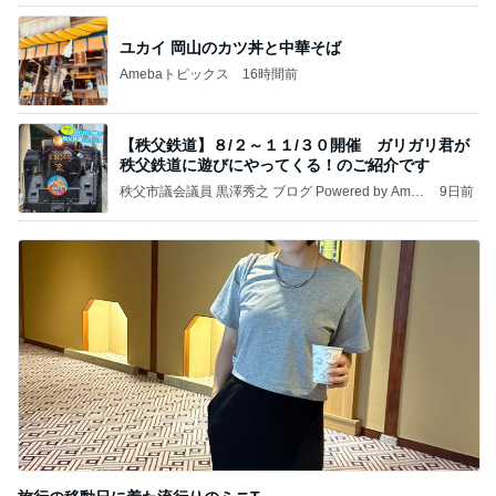
ユカイ 岡山のカツ丼と中華そば
Amebaトピックス
16時間前
【秩父鉄道】８/２～１１/３０開催 ガリガリ君が
秩父鉄道に遊びにやってくる！のご紹介です
秩父市議会議員 黒澤秀之 ブログ Powered by Ameb
9日前
a