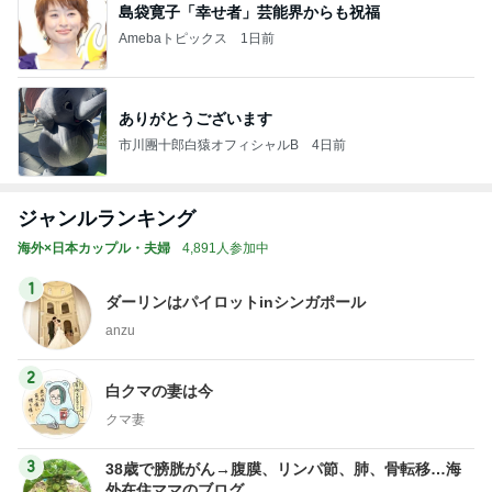
島袋寛子「幸せ者」芸能界からも祝福
Amebaトピックス
1日前
ありがとうございます
市川團十郎白猿オフィシャルB
4日前
ジャンルランキング
海外×日本カップル・夫婦
4,891人参加中
1
ダーリンはパイロットinシンガポール
anzu
2
白クマの妻は今
クマ妻
3
38歳で膀胱がん→腹膜、リンパ節、肺、骨転移…海
外在住ママのブログ