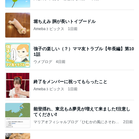
堀ちえみ 胴が長いトイプードル
Amebaトピックス
1日前
強子の楽しい（？）ママ友トラブル【年長編】第10
1話
ウメブログ
4日前
終了をメンバーに祝ってもらったこと
Amebaトピックス
1日前
能登揺れ、東北も⚠️夢見が増えて来ました❗️注意し
てください❗️
マリアオフィシャルブログ「ひむかの風にさそわれ
2日前
て」Powered by Ameba