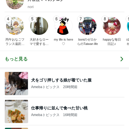
nori
4
5
6
7
8
丙午おなごフ
大好きなロー
my life is here
boniのゼロか
happyな毎日
ランス遠距離
マで愛するイ
♡
らのTaiwan life
日記♫
恋愛日記
タリア人夫
と〜目指せ穏
やかな生活！
もっと見る
(^^)〜
犬をゴリ押しする娘が着ていた服
Amebaトピックス
20時間前
仕事帰りに並んで食べた甘い桃
Amebaトピックス
16時間前