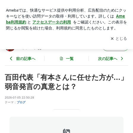
百田代表「有本さんに任せた方が…」弱音発言の真意とは？ |
インドネシアJP編集長＆政治系漫才ユーチューバー ハル
アプリをダウンロードして
ブログの更新通知
を受け取りまし
開く
ょう。
インドネシアJP編集長＆政治系漫才ユーチュ
フォロー
ーバー ハル
前の記事へ
一覧
次の記事へ
百田代表「有本さんに任せた方が…」
弱音発言の真意とは？
2026-07-05 22:50:28
テーマ：
ブログ