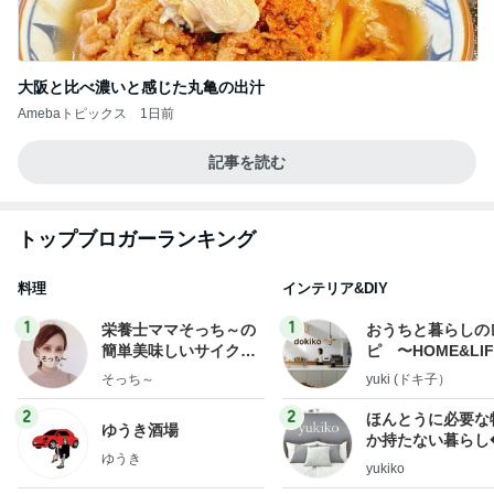
大阪と比べ濃いと感じた丸亀の出汁
Amebaトピックス
1日前
記事を読む
トップブロガーランキング
料理
インテリア&DIY
1
1
栄養士ママそっち～の
おうちと暮らしの
簡単美味しいサイクル
ピ 〜HOME&LI
献立
そっち～
yuki (ドキ子）
2
2
ほんとうに必要な
ゆうき酒場
か持たない暮らし
ゆうき
ep Life Simple
yukiko
ンテリアのきろく