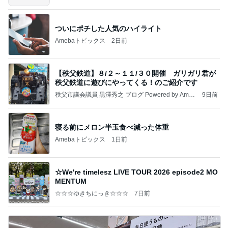
ついにポチした人気のハイライト
Amebaトピックス
2日前
【秩父鉄道】８/２～１１/３０開催 ガリガリ君が
秩父鉄道に遊びにやってくる！のご紹介です
秩父市議会議員 黒澤秀之 ブログ Powered by Ameb
9日前
a
寝る前にメロン半玉食べ減った体重
Amebaトピックス
1日前
☆We're timelesz LIVE TOUR 2026 episode2 MO
MENTUM
☆☆☆ゆきちにっき☆☆☆
7日前