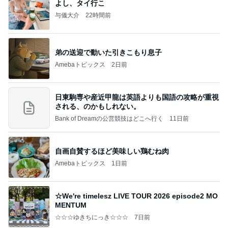
よし、タイ行こ
与儀大介
22時間前
弟の送迎で動いた引きこもり息子
Amebaトピックス
2日前
日東駒専や産近甲龍は英語よりも国語の攻略が重視
される、のかもしれない。
Bank of Dreamの公営競技はどこへ行く
11日前
自画自賛するほど美味しい鶏むね肉
Amebaトピックス
1日前
☆We're timelesz LIVE TOUR 2026 episode2 MO
MENTUM
☆☆☆ゆきちにっき☆☆☆
7日前