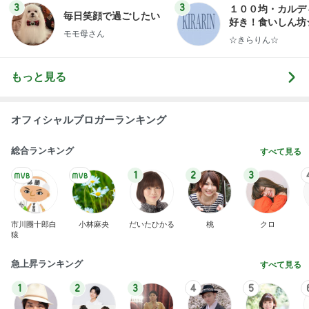
3
3
１００均・カルデ
毎日笑顔で過ごしたい
好き！食いしん坊
モモ母さん
らりん☆のブログ
☆きらりん☆
もっと見る
オフィシャルブロガーランキング
総合ランキング
すべて見る
1
2
3
市川團十郎白
小林麻央
だいたひかる
桃
クロ
猿
急上昇ランキング
すべて見る
1
2
3
4
5