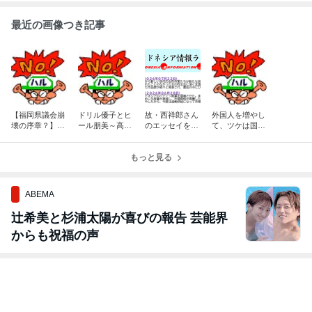
最近の画像つき記事
【福岡県議会崩
ドリル優子とヒ
故・西祥郎さん
外国人を増やし
壊の序章？】50
ール朋美～高市
のエッセイを紹
て、ツケは国
万円疑惑、圧力
減税に自民党内
介するブログ
民？ 多文化共生
電話、第三者委
から反旗！
の理想にツッコ
員会…蔵内議長
もっと見る
ミ！
も最後は一人？
ABEMA
辻希美と杉浦太陽が喜びの報告 芸能界
からも祝福の声