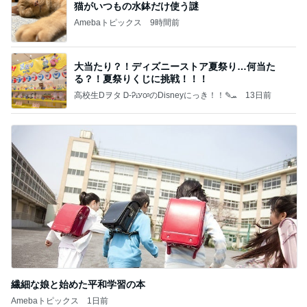
猫がいつもの水鉢だけ使う謎
Amebaトピックス
9時間前
大当たり？！ディズニーストア夏祭り…何当た
る？！夏祭りくじに挑戦！！！
高校生Dヲタ Ꭰ-ᎮꭵꭹꭴのDisneyにっき！！✎ܚ
13日前
繊細な娘と始めた平和学習の本
Amebaトピックス
1日前