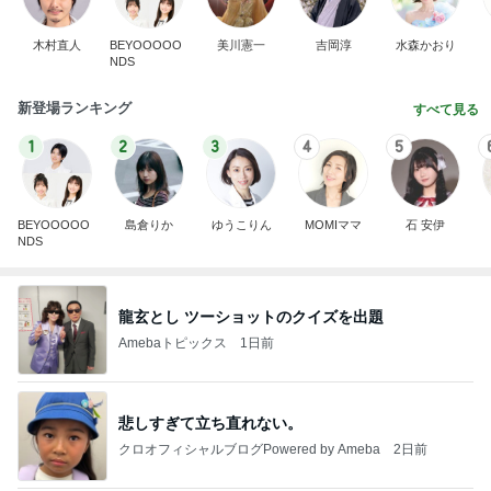
木村直人
BEYOOOOO
美川憲一
吉岡淳
水森かおり
NDS
新登場ランキング
すべて見る
1
2
3
4
5
BEYOOOOO
島倉りか
ゆうこりん
MOMIママ
石 安伊
NDS
龍玄とし ツーショットのクイズを出題
Amebaトピックス
1日前
悲しすぎて立ち直れない。
クロオフィシャルブログPowered by Ameba
2日前