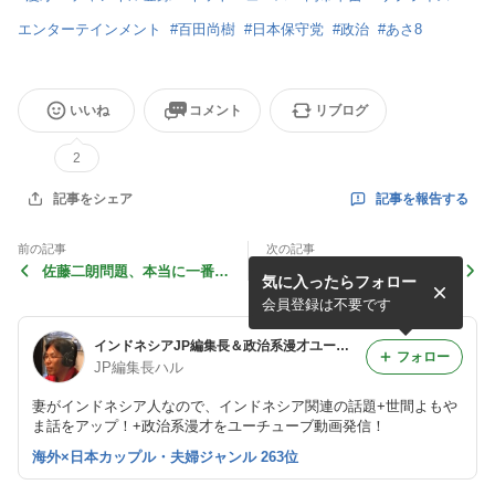
エンターテインメント
#
百田尚樹
#
日本保守党
#
政治
#
あさ8
いいね
コメント
リブログ
2
記事を報告する
記事をシェア
前の記事
次の記事
佐藤二朗問題、本当に一番ダ
【週刊ニュース】国旗損壊罪
気に入ったらフォロー
メージを受けるのは誰なの
で前代未聞！共同提出した政
か？
党が採決を欠席
会員登録は不要です
インドネシアJP編集長＆政治系漫才ユーチューバー ハル
フォロー
JP編集長ハル
妻がインドネシア人なので、インドネシア関連の話題+世間よもや
ま話をアップ！+政治系漫才をユーチューブ動画発信！
海外×日本カップル・夫婦ジャンル 263位