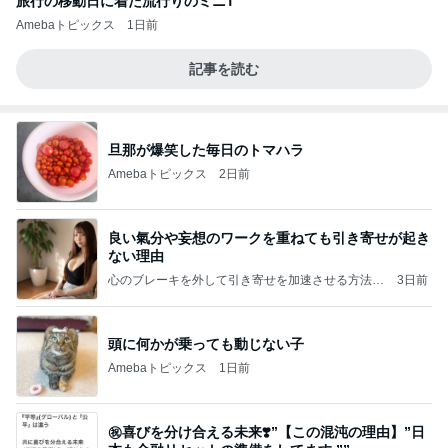
旅行の移動日に着た流行りのミニT
Amebaトピックス
1日前
記事を読む
旦那が爆笑した毎日のトマハラ
Amebaトピックス
2日前
良い氣分や妄想のワークを重ねても引き寄せが起き
ない理由
心のブレーキを外して引き寄せを加速させる方法：
3日前
引き寄せ研究所
頭に何かが乗っても動じない子
Amebaトピックス
1日前
㊗️喜びを分け合える未来❣️”【この混沌の理由】”⽇