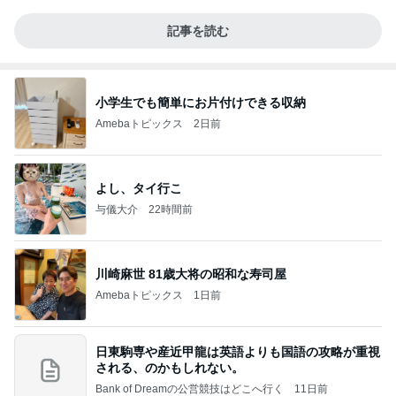
記事を読む
小学生でも簡単にお片付けできる収納
Amebaトピックス
2日前
よし、タイ行こ
与儀大介
22時間前
川崎麻世 81歳大将の昭和な寿司屋
Amebaトピックス
1日前
日東駒専や産近甲龍は英語よりも国語の攻略が重視
される、のかもしれない。
Bank of Dreamの公営競技はどこへ行く
11日前