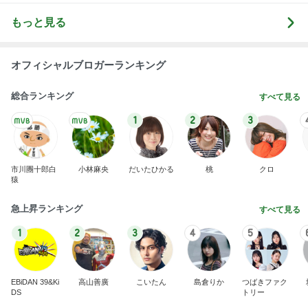
もっと見る
オフィシャルブロガーランキング
総合ランキング
すべて見る
1
2
3
市川團十郎白
小林麻央
だいたひかる
桃
クロ
猿
急上昇ランキング
すべて見る
1
2
3
4
5
EBiDAN 39&Ki
高山善廣
こいたん
島倉りか
つばきファク
DS
トリー