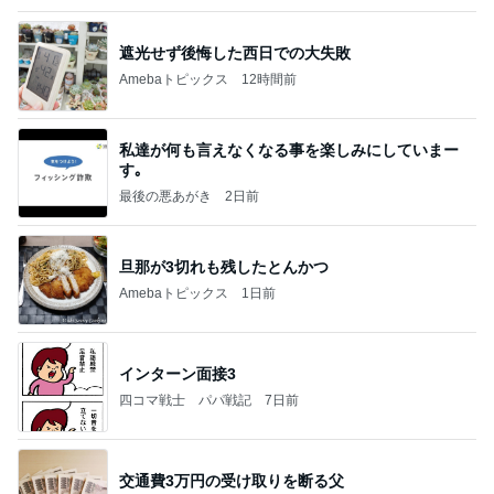
遮光せず後悔した西日での大失敗
Amebaトピックス
12時間前
私達が何も言えなくなる事を楽しみにしていまー
す｡
最後の悪あがき
2日前
旦那が3切れも残したとんかつ
Amebaトピックス
1日前
インターン面接3
四コマ戦士 パパ戦記
7日前
交通費3万円の受け取りを断る父