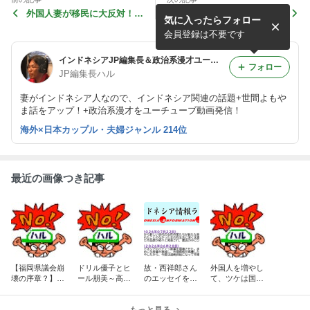
外国人妻が移民に大反対！ 3
【政治風刺漫才】高市早苗が
気に入ったらフォロー
0年インドネシアで暮らして
本音を言えない事情
見えた現実
会員登録は不要です
インドネシアJP編集長＆政治系漫才ユーチューバー ハル
フォロー
JP編集長ハル
妻がインドネシア人なので、インドネシア関連の話題+世間よもや
ま話をアップ！+政治系漫才をユーチューブ動画発信！
海外×日本カップル・夫婦ジャンル 214位
最近の画像つき記事
【福岡県議会崩
ドリル優子とヒ
故・西祥郎さん
外国人を増やし
壊の序章？】50
ール朋美～高市
のエッセイを紹
て、ツケは国
万円疑惑、圧力
減税に自民党内
介するブログ
民？ 多文化共生
電話、第三者委
から反旗！
の理想にツッコ
員会…蔵内議長
ミ！