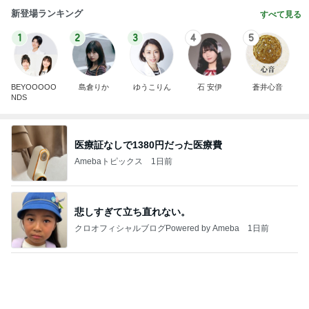
新登場ランキング
すべて見る
1
2
3
4
5
BEYOOOOO
島倉りか
ゆうこりん
石 安伊
蒼井心音
NDS
医療証なしで1380円だった医療費
Amebaトピックス
1日前
悲しすぎて立ち直れない。
クロオフィシャルブログPowered by Ameba
1日前