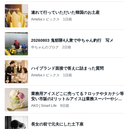
連れて行っていただいた韓国のお土産
Amebaトピックス
1日前
20260803 鬼郁隊4人衆で中ちゃん釣行 写メ
中ちゃんのブログ
2日前
ハイブランド面接で答えに詰まった質問
Amebaトピックス
1日前
業務用アイスどこに売ってる？ロッテやタカナシ等
安い市販の2リットルアイスは業務スーパーやシャ
トレ
AKO | Smart Life
9日前
長女の前で元夫にした土下座