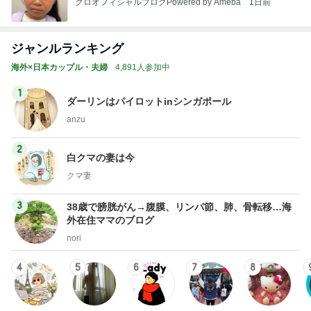
クロオフィシャルブログPowered by Ameba
1日前
ジャンルランキング
海外×日本カップル・夫婦
4,891人参加中
1
ダーリンはパイロットinシンガポール
anzu
2
白クマの妻は今
クマ妻
3
38歳で膀胱がん→腹膜、リンパ節、肺、骨転移…海
外在住ママのブログ
nori
4
5
6
7
8