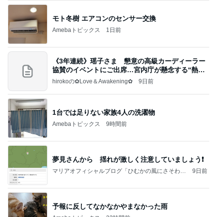
モト冬樹 エアコンのセンサー交換
Amebaトピックス
1日前
《3年連続》瑶子さま 懇意の高級カーディーラー
協賛のイベントにご出席…宮内庁が懸念する“熱心
すぎ
hirokoの✿Love＆Awakening✿
9日前
1台では足りない家族4人の洗濯物
Amebaトピックス
9時間前
夢見さんから 揺れが激しく注意していましょう❗️
マリアオフィシャルブログ「ひむかの風にさそわれ
9日前
て」Powered by Ameba
予報に反してなかなかやまなかった雨