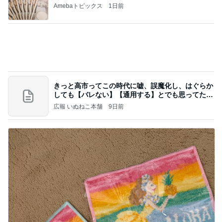
Amebaトピックス
1日前
きっと高市ってこの時代に嘘、誤魔化し、はぐらか
しても【バレない】【通用する】とでも思ってたん
だろ
広報 いぬねこ本舗
9日前