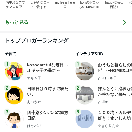
丙午おなごフ
大好きなロー
my life is here
boniのゼロか
happyな毎日
ランス遠距離
マで愛するイ
♡
らのTaiwan life
日記♫
恋愛日記
タリア人夫
と〜目指せ穏
やかな生活！
もっと見る
(^^)〜
トップブロガーランキング
子育て
インテリア&DIY
1
1
kosodatefulな毎日 ～
おうちと暮らしの
オギャ子の暴走～
ピ 〜HOME&LI
オギャ子
yuki (ドキ子）
2
2
日曜日は９時まで寝た
ほんとうに必要な
い。
か持たない暮らし
ep Life Simple
あべかわ
yukiko
ンテリアのきろく
3
3
四十路シンパパの家族
１００均・カルデ
日記
好き！食いしん坊
らりん☆のブログ
はやパパ
☆きらりん☆