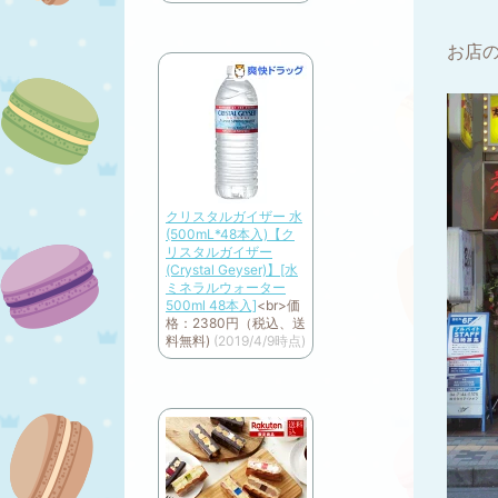
お店
クリスタルガイザー 水
(500mL*48本入)【ク
リスタルガイザー
(Crystal Geyser)】[水
ミネラルウォーター
500ml 48本入]
<br>
価
格：2380円（税込、送
料無料)
(2019/4/9時点)