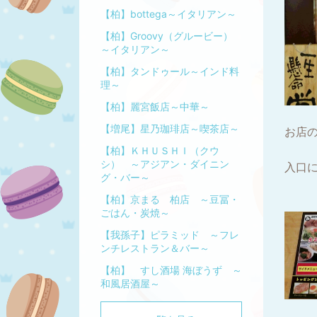
【柏】bottega～イタリアン～
【柏】Groovy（グルービー）
～イタリアン～
【柏】タンドゥール～インド料
理～
【柏】麗宮飯店～中華～
【増尾】星乃珈琲店～喫茶店～
お店
【柏】ＫＨＵＳＨＩ（クウ
シ） ～アジアン・ダイニン
入口
グ・バー～
【柏】京まる 柏店 ～豆冨・
ごはん・炭焼～
【我孫子】ピラミッド ～フレ
ンチレストラン＆バー～
【柏】 すし酒場 海ぼうず ～
和風居酒屋～