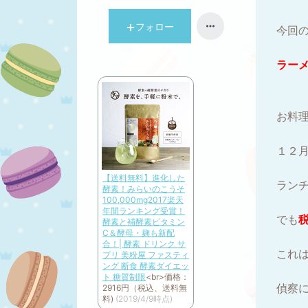
フォロー
今回
ラー
お料
１２
【送料無料】進化した
ラン
酵素！みらいのこうそ
100,000mg2017楽天
年間ランキング受賞！
でも
酵素と補酵素ビタミン
C＆酵母・麹も新配
合！| 酵素 ドリンク サ
これ
プリ 美粉屋 ファスティ
ング 断食 酵素ダイエッ
ト 糖質制限
<br>
価格：
偵察
2916円（税込、送料無
料)
(2019/4/9時点)