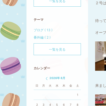
一覧を見る
２号
テーマ
待っ
ブログ ( 13 )
オー
番外編 ( 2 )
一覧を見る
カレンダー
2026年 8月
来ま
日
月
火
水
木
金
土
1
2
3
4
5
6
7
8