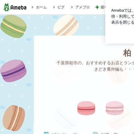
堀ちえみの夫 納豆
ホーム
ピグ
アメブロ
柏 おすすめ ランチ 人気ランチ チェック
柏
千葉県柏市の、おすすめするお店とラン
きどき番外編も・・