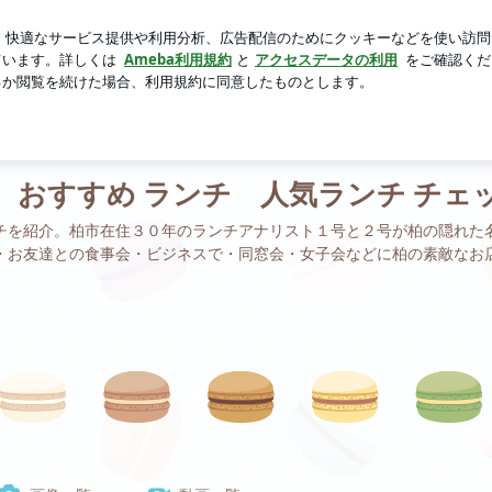
喜多方ラーメン
芸能人ブログ
人気ブログ
新規登録
ロ
 おすすめ ランチ 人気ランチ チェ
チを紹介。柏市在住３０年のランチアナリスト１号と２号が柏の隠れた
・お友達との食事会・ビジネスで・同窓会・女子会などに柏の素敵なお