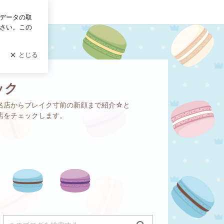
グイン
ック
名店からブレイク寸前の新顔まで紹介☆と
店をチェックします。