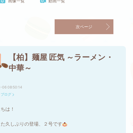
画像一覧
動画一覧
次ページ
【柏】麺屋 匠気 ～ラーメン・
中華～
-06 08:50:14
：
ブログ
にちは！
また久しぶりの登場、２号です