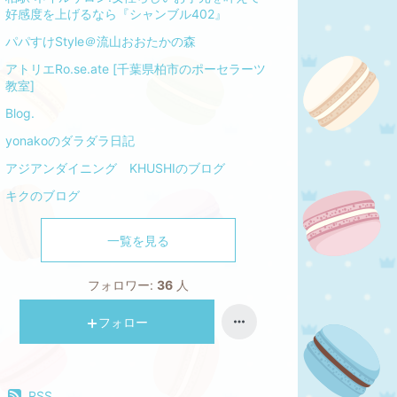
好感度を上げるなら『シャンブル402』
パパすけStyle＠流山おおたかの森
アトリエRo.se.ate [千葉県柏市のポーセラーツ
教室]
Blog.
yonakoのダラダラ日記
アジアンダイニング KHUSHIのブログ
キクのブログ
一覧を見る
フォロワー:
36
人
フォロー
RSS