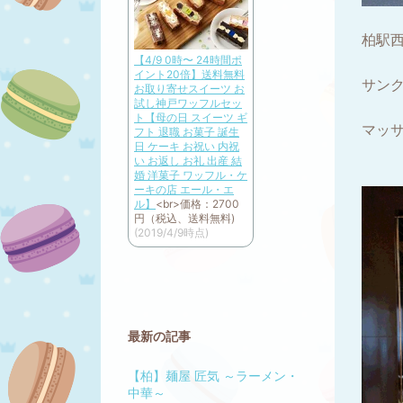
柏駅
【4/9 0時〜 24時間ポ
イント20倍】送料無料
サン
お取り寄せスイーツ お
試し神戸ワッフルセッ
ト【母の日 スイーツ ギ
マッ
フト 退職 お菓子 誕生
日 ケーキ お祝い 内祝
い お返し お礼 出産 結
婚 洋菓子 ワッフル・ケ
ーキの店 エール・エ
ル】
<br>
価格：2700
円（税込、送料無料)
(2019/4/9時点)
最新の記事
【柏】麺屋 匠気 ～ラーメン・
中華～