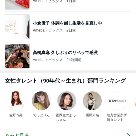
Amebaトピックス
1日前
小倉優子 体調を崩し生活を見直し中
Amebaトピックス
2日前
高橋真麻 久しぶりのリベラで感激
Amebaトピックス
24時間前
女性タレント（90年代～生まれ）部門ランキング
佐野有美
でっぱりん
福岡産のあっ
西野未姫
地方営業所所
ちゃん
属タレント
もっと見る