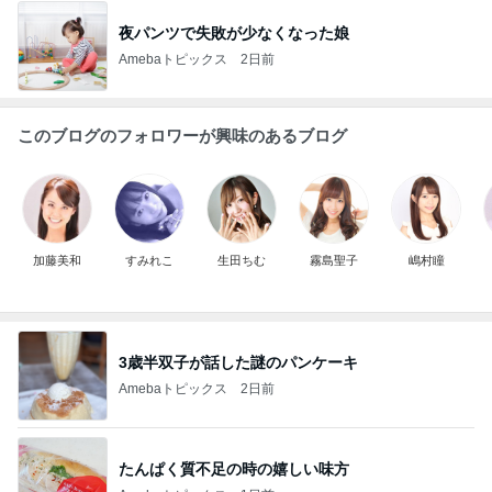
夜パンツで失敗が少なくなった娘
Amebaトピックス
2日前
このブログのフォロワーが興味のあるブログ
加藤美和
すみれこ
生田ちむ
霧島聖子
嶋村瞳
3歳半双子が話した謎のパンケーキ
Amebaトピックス
2日前
たんぱく質不足の時の嬉しい味方