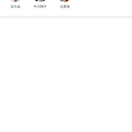
北斗晶
中川翔子
辻希美