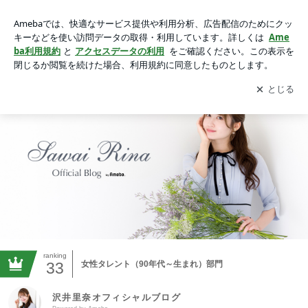
沢井里奈オフィシャルブログ Powered by Ameba
アプリをダウンロードして
ブログの更新通知
を受け取りまし
開く
ょう。
ranking
33
女性タレント（90年代～生まれ）部門
沢井里奈オフィシャルブログ