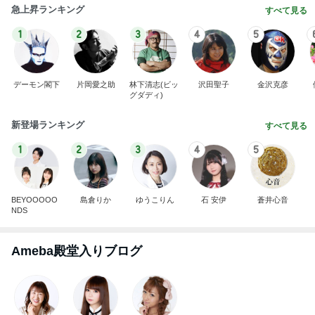
急上昇ランキング
すべて見る
1
2
3
4
5
デーモン閣下
片岡愛之助
林下清志(ビッ
沢田聖子
金沢克彦
グダディ)
新登場ランキング
すべて見る
1
2
3
4
5
BEYOOOOO
島倉りか
ゆうこりん
石 安伊
蒼井心音
NDS
Ameba殿堂入りブログ