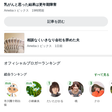
乳がんと思った結果は更年期障害
Amebaトピックス
19時間前
記事を読む
相談なくいきなり会社を辞めた夫
Amebaトピックス
1日前
オフィシャルブロガーランキング
総合ランキング
すべて見る
1
2
3
市川團十郎白
小林麻央
だいたひかる
桃
クロ
猿