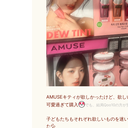
AMUSEキティが欲しかったけど、欲
可愛過ぎて購入
でも、結局Qoo10の方が
子どもたちもそれぞれ欲しいものを迷
た💦