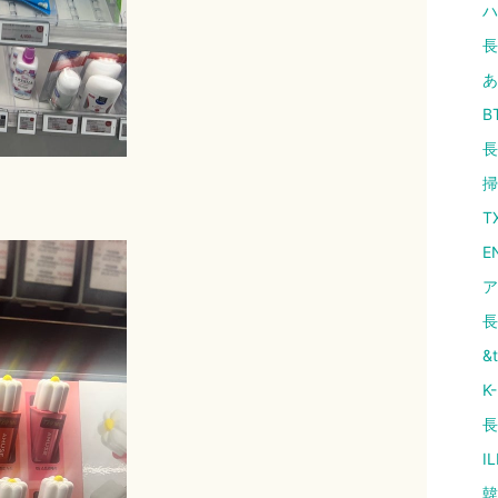
ハ
長
あ
BT
長
掃
TX
E
ア
長
&t
K-
長
IL
韓