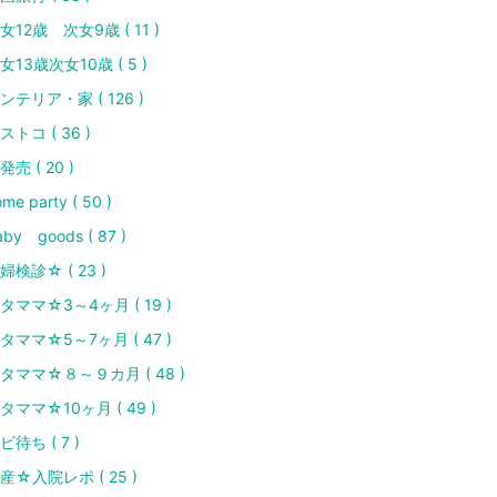
女12歳 次女9歳 ( 11 )
女13歳次女10歳 ( 5 )
ンテリア・家 ( 126 )
ストコ ( 36 )
発売 ( 20 )
me party ( 50 )
aby goods ( 87 )
婦検診☆ ( 23 )
タママ☆3～4ヶ月 ( 19 )
タママ☆5～7ヶ月 ( 47 )
タママ☆８～９カ月 ( 48 )
タママ☆10ヶ月 ( 49 )
ビ待ち ( 7 )
産☆入院レポ ( 25 )