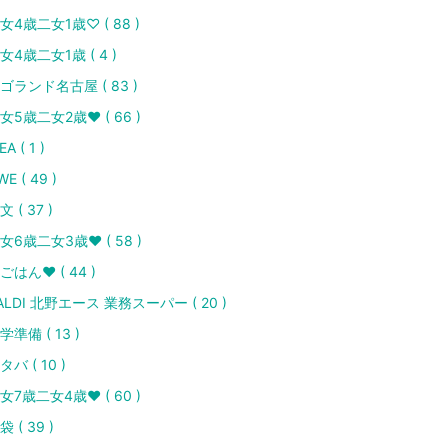
女4歳二女1歳♡ ( 88 )
女4歳二女1歳 ( 4 )
ゴランド名古屋 ( 83 )
女5歳二女2歳❤ ( 66 )
EA ( 1 )
WE ( 49 )
文 ( 37 )
女6歳二女3歳❤️ ( 58 )
ごはん❤️ ( 44 )
ALDI 北野エース 業務スーパー ( 20 )
学準備 ( 13 )
タバ ( 10 )
女7歳二女4歳❤️ ( 60 )
袋 ( 39 )