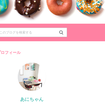
プロフィール
あにちゃん