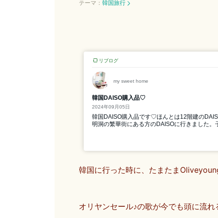
テーマ：
韓国旅行
韓国に行った時に、たまたまOliveyoun
オリヤンセール♪の歌が今でも頭に流れる