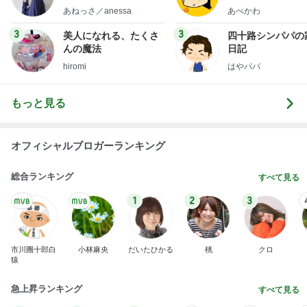
little minimalist's bea
あねっさ／anessa
あべかわ
uty colum
3
3
美人になれる、たくさ
四十路シンパパの
んの魔法
日記
hiromi
はやパパ
もっと見る
オフィシャルブロガーランキング
総合ランキング
すべて見る
1
2
3
市川團十郎白
小林麻央
だいたひかる
桃
クロ
猿
急上昇ランキング
すべて見る