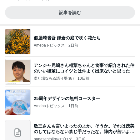
記事を読む
假屋崎省吾 鎌倉の庭で咲く花たち
Amebaトピックス
2日前
アンジャ児嶋さん相葉ちゃんと食事で紹介された仲
のいい後輩にコイツとは仲よく出来ないと思った
喋り場ならぬ語り場(仮)
10日前
25周年デザインの無料コースター
Amebaトピックス
1日前
敬三さんも言いよったのよか。そうか。それは茂美
のしてはならない禁じ手だったな。陣内が言いよる
のよ
nanasantojiroのブログ
3日前