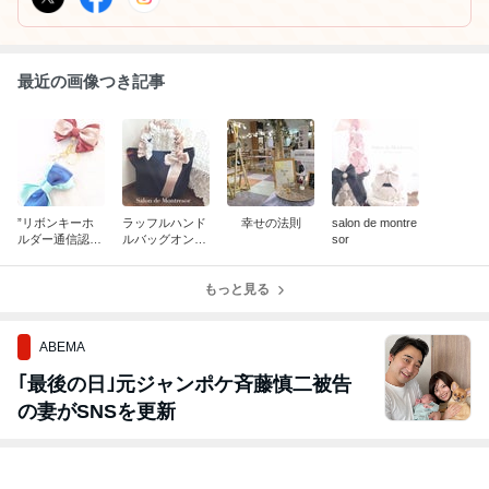
す。
最近の画像つき記事
”リボンキーホ
ラッフルハンド
幸せの法則
salon de montre
ルダー通信認定
ルバッグオンラ
sor
講師講座”
インレッスンス
タート！
もっと見る
ABEMA
｢最後の日｣元ジャンポケ斉藤慎二被告
の妻がSNSを更新