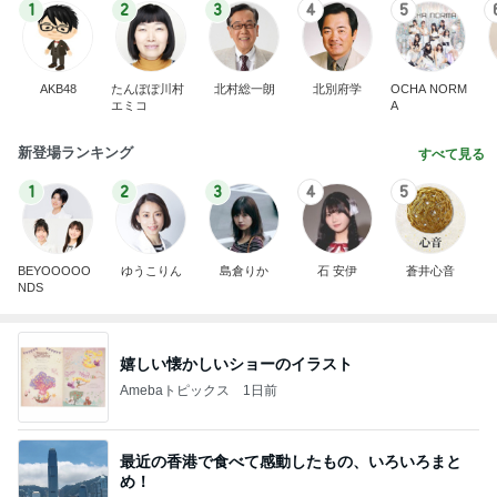
1
2
3
4
5
AKB48
たんぽぽ川村
北村総一朗
北別府学
OCHA NORM
エミコ
A
新登場ランキング
すべて見る
1
2
3
4
5
BEYOOOOO
ゆうこりん
島倉りか
石 安伊
蒼井心音
NDS
嬉しい懐かしいショーのイラスト
Amebaトピックス
1日前
最近の香港で食べて感動したもの、いろいろまと
め！