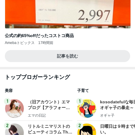
公式の約65%offだったコストコ商品
Amebaトピックス
17時間前
記事を読む
トップブロガーランキング
美容
子育て
1
1
（旧アカウント）エマ
kosodatefulな毎
ブログ【アラフォー会
オギャ子の暴走～
社売却セカンドライ
エマの日記
オギャ子
フ】
2
2
リトルミニマリストの
日曜日は９時まで
ビューティコラム The
い。