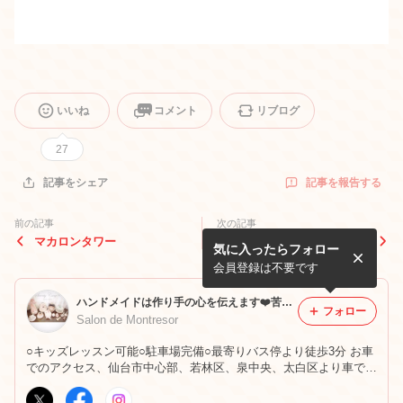
いいね
コメント
リブログ
27
記事を報告する
記事をシェア
前の記事
次の記事
マカロンタワー
本当の美しさとは
気に入ったらフォロー
会員登録は不要です
ハンドメイドは作り手の心を伝えます❤️苦手を得意に！得意をもっと得意に！心に届けるハンドメイド教室❤️
フォロー
Salon de Montresor
○キッズレッスン可能○駐車場完備○最寄りバス停より徒歩3分 お車
でのアクセス、仙台市中心部、若林区、泉中央、太白区より車で約
30分、富谷、名取から車で約45分。 ○団体様出張レッスン致しま
す。 ○毎月1回富谷カルチャースクールにてレッスンしておりま