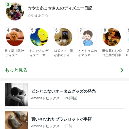
3
☆やまあこ☆さんのディズニー日記
☆やまあこ☆
4
5
6
7
8
日々是甘露2〜
れこたんのデ
I＆Cママ 我
ととちゃんの
田舎暮らし40
ディズニー風
ィズニー大好
が家のディズ
イマジネーシ
代主婦の日常
Ꭰ
味〜
き♡孫4人
ニー♡ブログ
ョンタイム
もっと見る
ピンとこないオータムグッズの発売
Amebaトピックス
12時間前
買いそびれたブラシセットが半額
Amebaトピックス
1日前