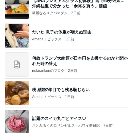
【ANAプレミアムクラス初体験】雷で50分遅延…
沖縄往復で分かった「余裕を買う」価値
華麗なるスタバマダム
3日前
だいた 息子の体重が増えぬ理由
Amebaトピックス
1日前
何故トランプ大統領が日本円を支援するのかと聞か
れた時の答え
nokoarikonのブログ
2日前
桃 結婚7年目でも残る恥じらい
Amebaトピックス
1日前
話題のスイカ丸ごとアイス♡
さとみるくのロサンゼルス⇔ハワイ夢日記
7日前