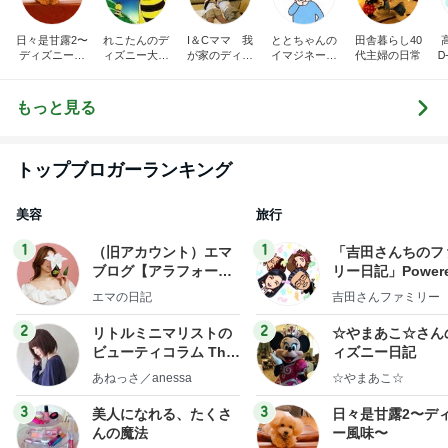
日々是甘露2〜
れこたんのデ
I＆Cママ 我
ととちゃんの
田舎暮らし40
ディズニー風
ィズニー大好
が家のディズ
イマジネーシ
代主婦の日常
Ꭰ
味〜
き♡孫4人
ニー♡ブログ
ョンタイム
もっと見る
トップブロガーランキング
美容
旅行
1
1
（旧アカウント）エマ
「吉田さんちのフ
ブログ【アラフォー会
リー日記」Powere
社売却セカンドライ
y Ameba 吉田さ
エマの日記
吉田さんファミリー
フ】
ミリーオフィシャ
ログ
2
2
リトルミニマリストの
☆やまあこ☆さん
ビューティコラム The
ィズニー日記
little minimalist's bea
あねっさ／anessa
☆やまあこ☆
uty colum
3
3
美人になれる、たくさ
日々是甘露2〜デ
んの魔法
ー風味〜