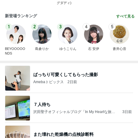
グダディ)
新登場ランキング
すべて見る
1
2
3
4
5
BEYOOOOO
島倉りか
ゆうこりん
石 安伊
蒼井心音
NDS
ばっちり可愛くしてもらった撮影
Amebaトピックス
2日前
７人待ち
沢田聖子オフィシャルブログ「In My Heartな旅日
3日前
記」by Ameba
また壊れた乾燥機の点検診断料