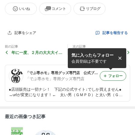
いいね
コメント
リブログ
記事を報告する
記事をシェア
前の記事
次の記事
年に一度、２月の大大大イベ
デブ専系ナイトで活躍する
気に入ったらフォロー
ント！？？？？ 画像付き
（笑）グッズの、画像
リンクあり
会員登録は不要です
「でぶ専ホモ」専用グッズ専門店 公式ブログ
フォロー
「でぶ専ホモ」専用グッズ専門店
●店頭販売は一切ナシ！ 下記の公式サイト↓でしか買えません●
→urlが変更になります！← 太い男（ＧＭＰＤ）と太い男（ＧＭ
ＰＤが好きな男のための店。デブ専ゲイと細専デブ向けオリジナル
グッズ専門店。贈り物にどうですか。
最近の画像つき記事