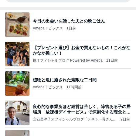
今日の出会いを話した夫との晩ごはん
Amebaトピックス
1日前
【プレゼント選び】お金で買えないもの！これがな
かなか難しい！
桃オフィシャルブログ Powered by Ameba
11日前
植物と魚に癒された素敵な二日間
Amebaトピックス
11時間前
良心的な事業所ほど経営は苦しく、障害ある子の居
場所「放課後デイサービス」で深刻化する理念と現
実の
立石美津子オフィシャルブログ「テキトー母さんの
2日前
すすめ」Powered by Ameba