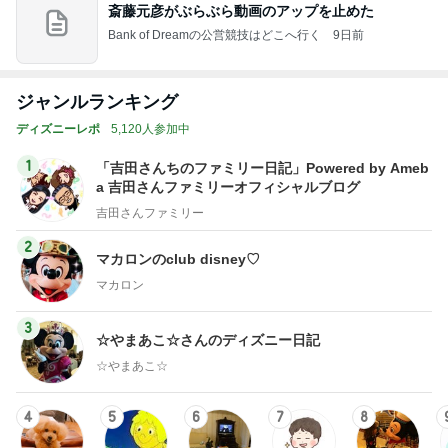
斎藤元彦がぶらぶら動画のアップを止めた
Bank of Dreamの公営競技はどこへ行く
9日前
ジャンルランキング
ディズニーレポ
5,120人参加中
1
「吉田さんちのファミリー日記」Powered by Ameb
a 吉田さんファミリーオフィシャルブログ
吉田さんファミリー
2
マカロンのclub disney♡
マカロン
3
☆やまあこ☆さんのディズニー日記
☆やまあこ☆
4
5
6
7
8