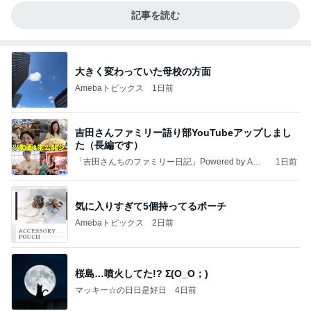
記事を読む
大きく変わっていた母校の方面
Amebaトピックス
1日前
吉田さんファミリー語り部YouTubeアップしまし
た（長編です）
「吉田さんちのファミリー日記」Powered by Ame
1日前
ba 吉田さんファミリーオフィシャルブログ
気に入りすぎて5個持ってるポーチ
Amebaトピックス
2日前
桜島…噴火してた!? Σ(O_O；)
マッキー☆の日日是好日
4日前