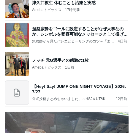
津久井教生 休むことも治療と実感
Amebaトピックス
17時間前
涅槃寂静をゴールに設定することがなぜ大事なの
か、シンボルを受容可能なメッセージとして投げる
ことが
気功師から見たバレエとヒーリングのコツ～「まと
4日前
いのば」ブログ
ノッチ 元G選手との感激の1枚
Amebaトピックス
1日前
【Hey! Say! JUMP ONE NIGHT VOYAGE】2026.
7/27
公式投稿まとめちゃいました。～HSJ＆UT&K.O.
12日前
～