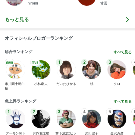
hiromi
甘露
もっと見る
オフィシャルブロガーランキング
総合ランキング
すべて見る
1
2
3
市川團十郎白
小林麻央
だいたひかる
桃
クロ
猿
急上昇ランキング
すべて見る
1
2
3
4
5
デーモン閣下
片岡愛之助
林下清志(ビッ
沢田聖子
金沢克彦