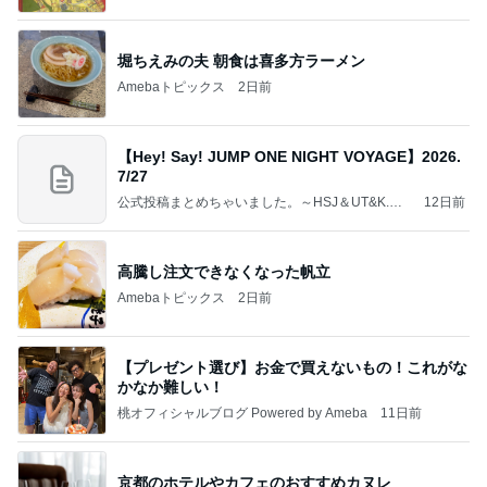
いのば」ブログ
堀ちえみの夫 朝食は喜多方ラーメン
Amebaトピックス
2日前
【Hey! Say! JUMP ONE NIGHT VOYAGE】2026.
7/27
公式投稿まとめちゃいました。～HSJ＆UT&K.O.
12日前
～
高騰し注文できなくなった帆立
Amebaトピックス
2日前
【プレゼント選び】お金で買えないもの！これがな
かなか難しい！
桃オフィシャルブログ Powered by Ameba
11日前
京都のホテルやカフェのおすすめカヌレ