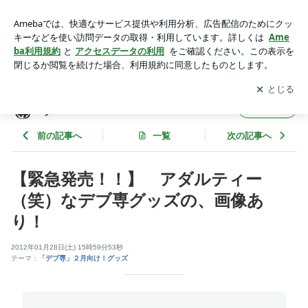
【緊急発売！！】 アダルティー（笑）なデブ専グッズの、画
像あり！ | 「でぶ専ホモ」専用グッズ専門店 公式ブログ
アプリをダウンロードして
ブログの更新通知
を受け取りまし
開く
ょう。
「でぶ専ホモ」専用グッズ専門店 公式ブロ
フォロー
グ
前の記事へ
一覧
次の記事へ
【緊急発売！！】 アダルティー
（笑）なデブ専グッズの、画像あ
り！
2012年01月28日(土) 15時59分53秒
テーマ：
「デブ専」２月向け！グッズ