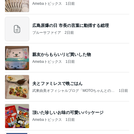
Amebaトピックス
1日前
広島原爆の日 市長の言葉に動揺する総理
ブルーサファイア
2日前
親友からもらいリピ買いした物
Amebaトピックス
1日前
夫とファミレスで晩ごはん
武東由美オフィシャルブログ「MOTOちゃんとのは
1日前
っぴぃな毎日」Powered by Ameba
頂いた珍しいお味の可愛いパッケージ
Amebaトピックス
1日前