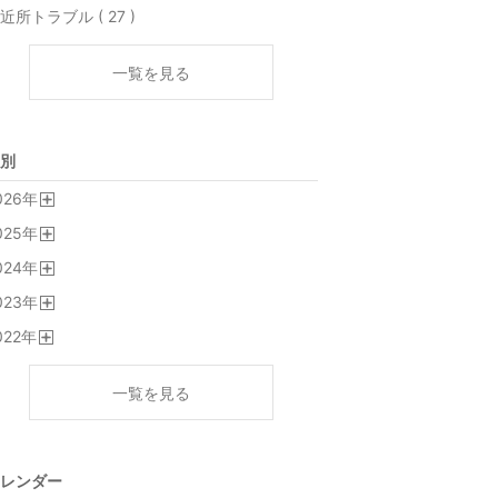
近所トラブル ( 27 )
一覧を見る
別
026
年
開
025
年
く
開
024
年
く
開
023
年
く
開
022
年
く
開
く
一覧を見る
レンダー