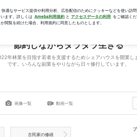
ってくる義姉
芸能人ブログ
人気ブログ
新規登録
ロ
節約しながらダラダラ生きる
022年林業を目指す若者を支援するためシェアハウスを開業しま
です。いろんな副業をやりながら日々修行しています。
画像一覧
動画一覧
プ
古民家の修繕