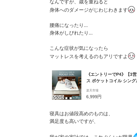
なんですが、歳を重ねると
身体へのダメージがじわじわきます
腰痛になったり…
身体がしびれたり…
こんな症状が気になったら
マットレスを考えるのもアリですよ
《エントリーでP4》【3
ス ポケットコイル シング
さ 20cm PKMTN-S 
楽天市場
ッド マットレス ベッド
6,999円
ト ベットマット ベッド用
ザ [P2] 【SUTU】
寝具はお値段高めのものは、
満足度も高いですが、