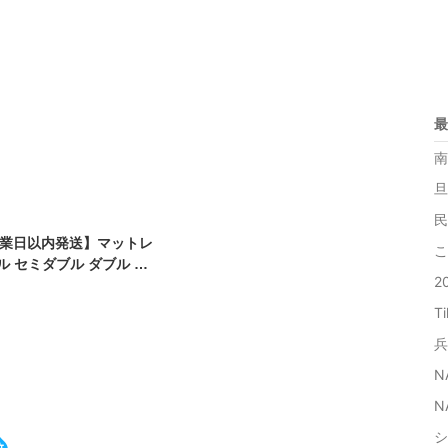
最
南
旦
民
営業日以内発送】マットレ
こ
ル セミダブル ダブル 厚
2
ポケットコイルマットレス ベ
マットレス スプリングマッ
T
 体圧分散 アイリスプラ
兵
N
N
シ