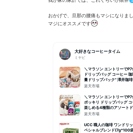
我が家の家計では、これぐらいが限界
おかげで、旦那の腰痛もマシになりま
マジにオススメです
大好きなコーヒータイム
ミヤビ
＼マラソン エントリーでP7
ドリップバッグ コーヒー 珈
量ドリップパック" 澤井珈琲
200袋 セット 福袋 おせち
楽天市場
手軽 個包装 【RD】 【TS】
＼マラソン エントリーでP7倍
ポッキリ ドリップバッグ コ
楽しめる4種類のアソートドリ
ドリップコーヒー 飲み比べ
楽天市場
ー・アニバーサリー【RD】
UCC 職人の珈琲 ワンドリ
ペシャルブレンド(7g*100