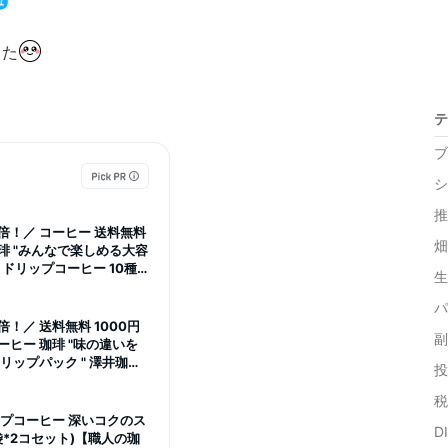
した
テ
ブ
シ
推
倍！／ コーヒー 送料無料
畑
琲 "みんなで楽しめる大容
 ドリップコーヒー 10種
生
 コスパ最強 飲み比べ 簡単
パ
！／ 送料無料 1000円
副
ーヒー 珈琲 "味の違いを
ップパック " 澤井珈琲
投
 ライト・マイルド・ビタ
【TS】
税
ップコーヒー 深いコクのス
D
袋*2コセット)【職人の珈