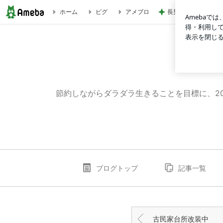
長男だから当然と言
ホーム
ピグ
アメブロ
寝具にお金をかける‼️ | 節約しながらダラダラ生きる
節約しながらダラダラ生きることを目標に、2
ブログトップ
記事一覧
古民家台所改装中