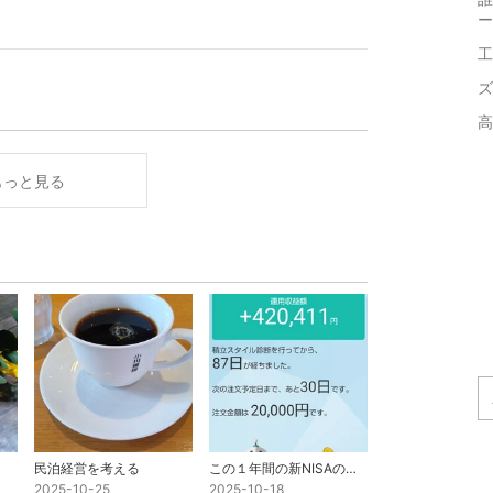
ー
工
ズ
高
もっと見る
民泊経営を考える
この１年間の新NISAの動き
2025-10-25
2025-10-18