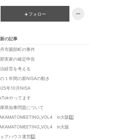
フォロー
新の記事
丹市園部町の事件
那実家の確定申告
泊経営を考える
の１年間の新NISAの動き
025年10月NISA
ikTokやってます
庫県知事問題について
AKAMATOMEETING_VOL4 in大阪2️⃣
AKAMATOMEETING_VOL4 in大阪
ェアハウス運営2️⃣