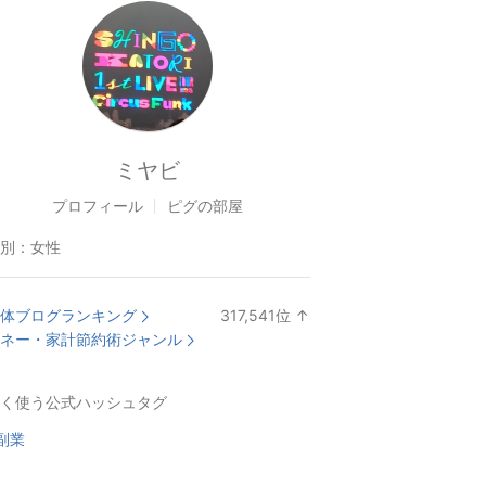
ミヤビ
プロフィール
ピグの部屋
別：
女性
体ブログランキング
317,541
位
↑
ラ
ネー・家計節約術ジャンル
ン
キ
く使う公式ハッシュタグ
ン
グ
副業
上
昇