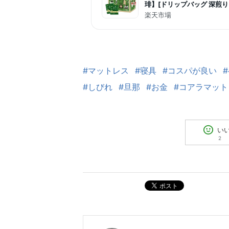
琲】[ドリップバッグ 深煎り
楽天市場
#マットレス
#寝具
#コスパが良い
#しびれ
#旦那
#お金
#コアラマット
い
2
ポスト