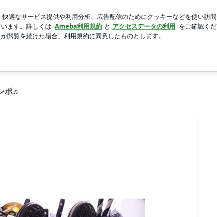
たちに入った娘
新規登録
芸能人ブログ
人気ブログ
中2枚目
ーブドフラワースクールCaraFiore
レポ♬