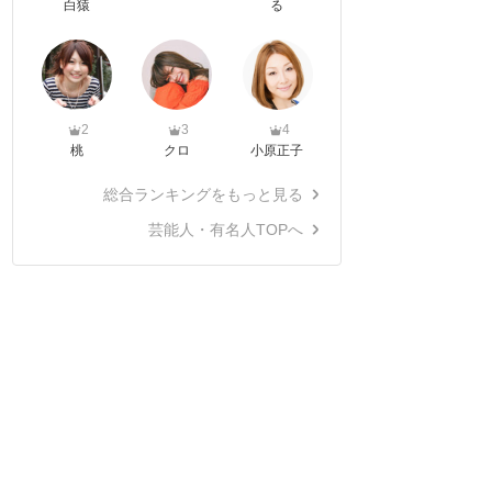
白猿
る
2
3
4
桃
クロ
小原正子
総合ランキングをもっと見る
芸能人・有名人TOPへ