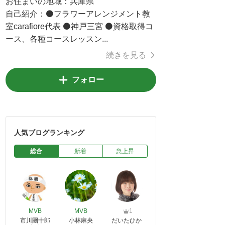
お住まいの地域：
兵庫県
自己紹介：
⚫フラワーアレンジメント教
室carafiore代表 ⚫神戸三宮 ⚫資格取得コ
ース、各種コースレッスン...
続きを見る
フォロー
人気ブログランキング
総合
新着
急上昇
MVB
MVB
1
市川團十郎
小林麻央
だいたひか