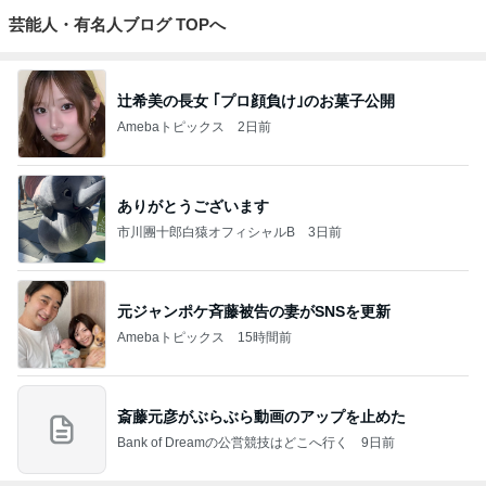
芸能人・有名人ブログ TOPへ
辻希美の長女 ｢プロ顔負け｣のお菓子公開
Amebaトピックス
2日前
ありがとうございます
市川團十郎白猿オフィシャルB
3日前
元ジャンポケ斉藤被告の妻がSNSを更新
Amebaトピックス
15時間前
斎藤元彦がぶらぶら動画のアップを止めた
Bank of Dreamの公営競技はどこへ行く
9日前