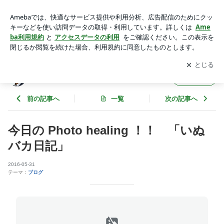
今日の Photo healing ！！ 「いぬバカ日記」 | うつからの卒
業 みなと
アプリをダウンロードして
ブログの更新通知
を受け取りまし
開く
ょう。
うつからの卒業 みなと
フォロー
前の記事へ
一覧
次の記事へ
今日の Photo healing ！！ 「いぬ
バカ日記」
2016-05-31
テーマ：
ブログ