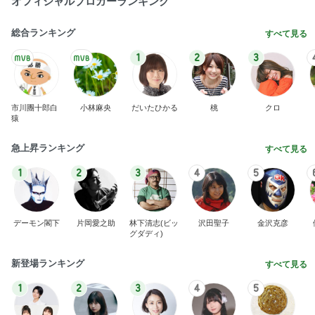
オフィシャルブロガーランキング
総合ランキング
すべて見る
1
2
3
市川團十郎白
小林麻央
だいたひかる
桃
クロ
猿
急上昇ランキング
すべて見る
1
2
3
4
5
デーモン閣下
片岡愛之助
林下清志(ビッ
沢田聖子
金沢克彦
グダディ)
新登場ランキング
すべて見る
1
2
3
4
5