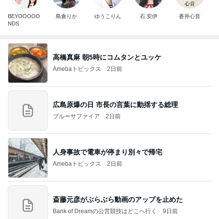
BEYOOOOO
島倉りか
ゆうこりん
石 安伊
蒼井心音
NDS
高橋真麻 朝5時にコムタンとユッケ
Amebaトピックス
2日前
広島原爆の日 市長の言葉に動揺する総理
ブルーサファイア
2日前
人身事故で電車が停まり別々で帰宅
Amebaトピックス
2日前
斎藤元彦がぶらぶら動画のアップを止めた
Bank of Dreamの公営競技はどこへ行く
9日前