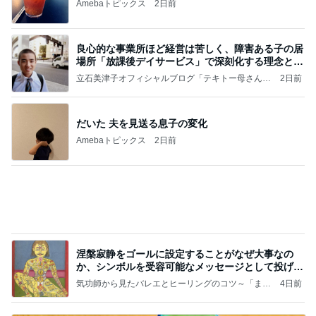
実の
立石美津子オフィシャルブログ「テキトー母さんの
2日前
すすめ」Powered by Ameba
だいた 夫を見送る息子の変化
Amebaトピックス
2日前
涅槃寂静をゴールに設定することがなぜ大事なの
か、シンボルを受容可能なメッセージとして投げる
ことが
気功師から見たバレエとヒーリングのコツ～「まと
4日前
いのば」ブログ