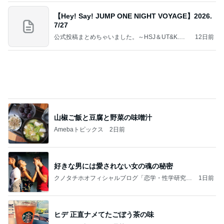
【Hey! Say! JUMP ONE NIGHT VOYAGE】2026.
7/27
公式投稿まとめちゃいました。～HSJ＆UT&K.O.
12日前
～
山椒ご飯と豆腐と野菜の味噌汁
Amebaトピックス
2日前
好きな男には愛されない女の魂の秘密
クノタチホオフィシャルブログ「恋学・性学研究
1日前
室」Powered by Ameba
ヒデ 正直ナメてたごぼう茶の味
Amebaトピックス
2日前
良心的な事業所ほど経営は苦しく、障害ある子の居
場所「放課後デイサービス」で深刻化する理念と現