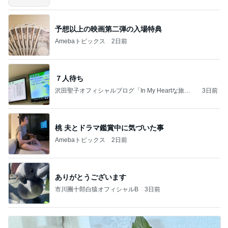
予想以上の映画第二弾の入場特典
Amebaトピックス
2日前
７人待ち
沢田聖子オフィシャルブログ「In My Heartな旅日
3日前
記」by Ameba
桃 夫とドラマ鑑賞中に気づいた事
Amebaトピックス
2日前
ありがとうございます
市川團十郎白猿オフィシャルB
3日前