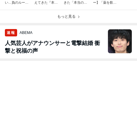
い…負のループ
えてきた『本当
きた「本当の休
ー】「薬を飲ん
から抜け出す簡
の休養』とは」
養」とは――
で寝ているだ
単な方法！
け」から完全脱
もっと見る
出！
速報
ABEMA
人気芸人がアナウンサーと電撃結婚 衝
撃と祝福の声