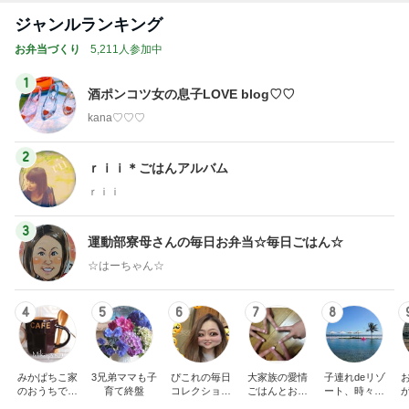
ジャンルランキング
お弁当づくり
5,211人参加中
1
酒ポンコツ女の息子LOVE blog♡♡
kana♡♡♡
2
ｒｉｉ＊ごはんアルバム
ｒｉｉ
3
運動部寮母さんの毎日お弁当☆毎日ごはん☆
☆はーちゃん☆
4
5
6
7
8
みかぱちこ家
3兄弟ママも子
ぴこれの毎日
大家族の愛情
子連れdeリゾ
のおうちでご
育て終盤
コレクション
ごはんとお弁
ート、時々キ
はん
♬.*ﾟ
当❤︎
ャラ弁