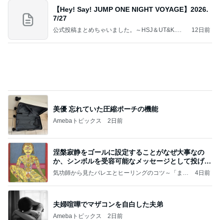
美優 忘れていた圧縮ポーチの機能
Amebaトピックス
2日前
涅槃寂静をゴールに設定することがなぜ大事なの
か、シンボルを受容可能なメッセージとして投げる
ことが
気功師から見たバレエとヒーリングのコツ～「まと
4日前
いのば」ブログ
夫婦喧嘩でマザコンを自白した夫弟
Amebaトピックス
2日前
好きな男には愛されない女の魂の秘密
クノタチホオフィシャルブログ「恋学・性学研究
1日前
室」Powered by Ameba
藤あや子 最高だった津田屋の弁当
Amebaトピックス
2日前