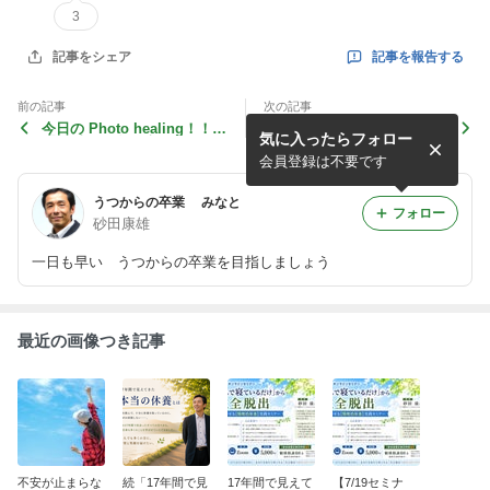
3
記事を報告する
記事をシェア
前の記事
次の記事
今日の Photo healing！！
5/22 「うつからの卒業！」
気に入ったらフォロー
「 関東でも梅雨入り」
Part 2 セミナー報告です。
会員登録は不要です
うつからの卒業 みなと
フォロー
砂田康雄
一日も早い うつからの卒業を目指しましょう
最近の画像つき記事
不安が止まらな
続「17年間で見
17年間で見えて
【7/19セミナ