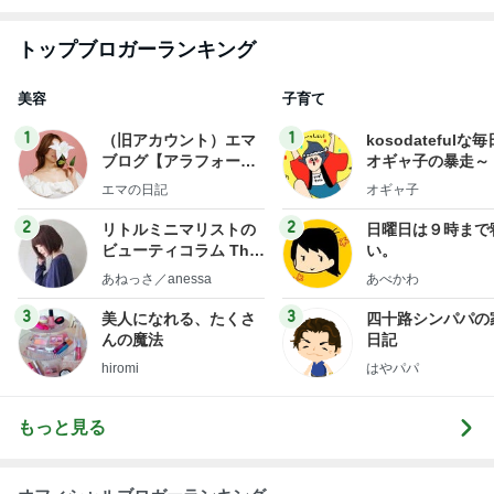
トップブロガーランキング
美容
子育て
1
1
（旧アカウント）エマ
kosodatefulな毎
ブログ【アラフォー会
オギャ子の暴走～
社売却セカンドライ
エマの日記
オギャ子
フ】
2
2
リトルミニマリストの
日曜日は９時まで
ビューティコラム The
い。
little minimalist's bea
あねっさ／anessa
あべかわ
uty colum
3
3
美人になれる、たくさ
四十路シンパパの
んの魔法
日記
hiromi
はやパパ
もっと見る