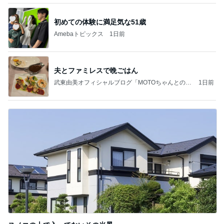
初めての体験に満足気な51歳
Amebaトピックス
1日前
夫とファミレスで晩ごはん
武東由美オフィシャルブログ「MOTOちゃんとのは
1日前
っぴぃな毎日」Powered by Ameba