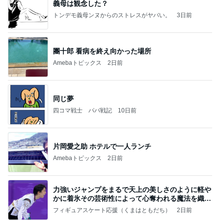
義母は観念した？
トンデモ義母ンヌからのストレスがヤバい。
3日前
團十郎 看病を終え向かった場所
Amebaトピックス
2日前
同じ夢
四コマ戦士 パパ戦記
10日前
片岡愛之助 ホテルで一人ランチ
Amebaトピックス
2日前
力強いジャンプをまるで天上の美しさのように軽や
かに着氷その芸術性によって心奪われる魔法を織り
なす
フィギュアスケート応援（くまはともだち）
2日前