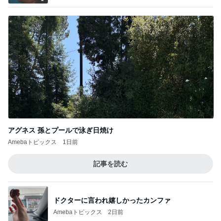
ドクターに言われ嬉しかったカンファ
Amebaトピックス
2日前
モト冬樹 食べる時だけ来る愛犬
Amebaトピックス
1日前
旦那さんが生まれてはじめてやった速歩
Amebaトピックス
1日前
何年も店舗で買っていない化粧品
Amebaトピックス
16時間前