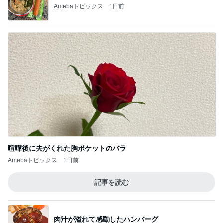
Amebaトピックス
1日前
記事を読む
肉汁が溢れて感動したハンバーグ
Amebaトピックス
2日前
ジャンル人気記事ランキング
ヨーロッパからお届け
レバノン
1
イギリス毒舌日記
パブと強面二人組
2
スコットランドひきこもり日記