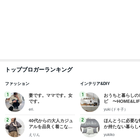
トップブロガーランキング
ファッション
インテリア&DIY
1
1
妻です。ママです。女
おうちと暮らしの
です。
ピ 〜HOME&LI
eri.
yuki (ドキ子）
2
2
40代からの大人カジュ
ほんとうに必要な
アルを品良く着こなす
か持たない暮らし
ファッションブログ
ep Life Simple
えりん
yukiko
ンテリアのきろく
3
3
銀の滴降る降るまわり
１００均・カルデ
に・・・
好き！食いしん坊
らりん☆のブログ
illallan
☆きらりん☆