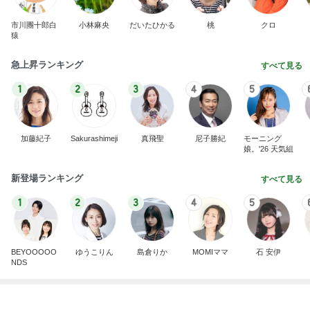
BEYOOOOO
ゆうこりん
島倉りか
MOMIママ
石 安伊
NDS