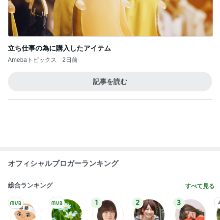
オフィシャルブロガーランキング
総合ランキング
すべて見る
1
2
3
市川團十郎白
小林麻央
だいたひかる
桃
クロ
猿
急上昇ランキング
すべて見る
1
2
3
4
5
加藤紀子
Sakurashimeji
真飛聖
尼子勝紀
モーニング
娘。'26 天気組
新登場ランキング
すべて見る
1
2
3
4
5