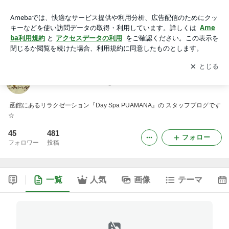
プアマナ staff blog
アプリをダウンロードして
ブログの更新通知
を受け取りまし
開く
ょう。
プアマナ staff blog
.函館にあるリラクゼーション『Day Spa PUAMANA』の スタッフブログです
☆
45
481
フォロー
フォロワー
投稿
一覧
人気
画像
テーマ