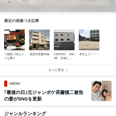
☆
最近の画像つき記事
☆国産☆特上☆
賃貸空室案内★
CENTRO ASA
本日より！！！
うな重☆
NE 完成しま
した！
もっと見る
ABEMA
｢最後の日｣元ジャンポケ斉藤慎二被告
の妻がSNSを更新
ジャンルランキング