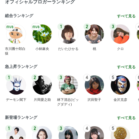
オフィシャルブロガーランキング
総合ランキング
すべて見る
1
2
3
市川團十郎白
小林麻央
だいたひかる
桃
クロ
猿
急上昇ランキング
すべて見る
1
2
3
4
5
デーモン閣下
片岡愛之助
林下清志(ビッ
沢田聖子
金沢克彦
グダディ)
新登場ランキング
すべて見る
1
2
3
4
5