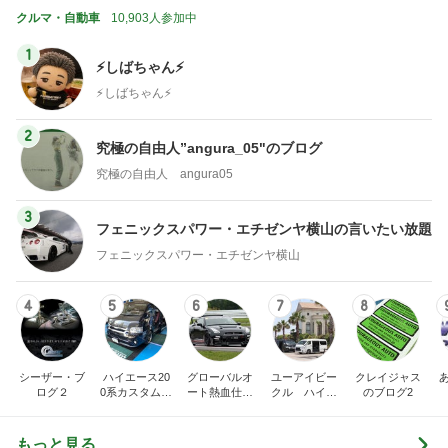
クルマ・自動車
10,903人参加中
1
⚡️しばちゃん⚡
⚡️しばちゃん⚡️
2
究極の自由人”angura_05"のブログ
究極の自由人 angura05
3
フェニックスパワー・エチゼンヤ横山の言いたい放題
フェニックスパワー・エチゼンヤ横山
4
5
6
7
8
シーザー・ブ
ハイエース20
グローバルオ
ユーアイビー
クレイジャス
ログ２
0系カスタム車
ート熱血仕入
クル ハイエ
のブログ2
販売茨城
れブログ
ース200系完
全マスターブ
ログ
もっと見る