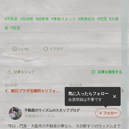
#
不動産
#
未経験
#
経験者
#
事務スタッフ
#
業務拡大
#
売買
#
大募
集
#
賃貸
いいね
リブログ
記事を報告する
記事をシェア
前の記事
次の記事
朝日プラザ北梅田☆リフォー
弊社管理物件☆ジェントリー
気に入ったらフォロー
ム完成しました☆
ズ岡田☆
会員登録は不要です
不動産のウィズムのスタッフブログ
フォロー
不動産のウィズム
守口・門真・大阪市の不動産の事なら、大日駅すぐのウィズムまで