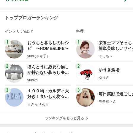
トップブロガーランキング
インテリア&DIY
料理
1
1
おうちと暮らしのレシ
栄養士ママそっち
ピ 〜HOME&LIFE〜
簡単美味しいサイ
献立
yuki (ドキ子）
そっち～
2
2
ほんとうに必要な物し
ゆうき酒場
か持たない暮らし◆Ke
ゆうき
ep Life Simple◆〜イ
yukiko
ンテリアのきろく〜
3
3
１００均・カルディ大
毎日笑顔で過ごし
好き！食いしん坊☆き
モモ母さん
らりん☆のブログ
☆きらりん☆
ランキングをもっと見る