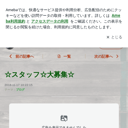
☆スタッフ☆大募集☆ | 不動産のウィズムのスタッフブログ
アプリをダウンロードして
ブログの更新通知
を受け取りまし
開く
ょう。
不動産のウィズムのスタッフブログ
フォロー
前の記事へ
一覧
次の記事へ
☆スタッフ☆大募集☆
2018-11-17 10:22:15
テーマ：
ブログ
広告を表示できませんでした