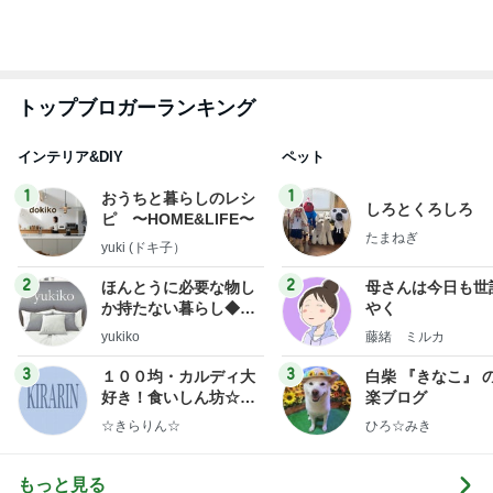
普段使いとレジャー用の日焼け止め
Amebaトピックス
1日前
予約して買った美味しいとうきび
Amebaトピックス
12時間前
母へのお土産と平和を願う帰省
Amebaトピックス
1日前
レジェンド松下のなんでもプレゼン！
Amebaトピックス
3時間前
モト冬樹 徐々に慣れてきた愛犬