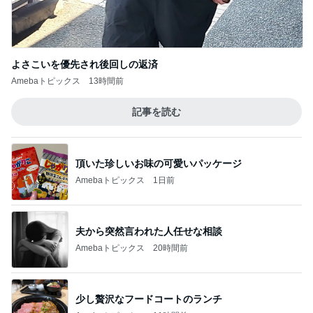
肩の力が抜けた赤ちゃんの検査結果
Amebaトピックス
1日前
記事を読む
だいたの夫 カニから鮭への晩ご飯変更
Amebaトピックス
1日前
ジャンル人気記事ランキング
インテリア・暮らし
流行りのせいろ、使ってますか？
1