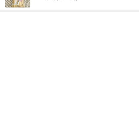
細川直美 蒸し暑さで何度も目が覚めた
Amebaトピックス
17時間前
親子で一緒に楽しめるおすすめの本
Amebaトピックス
1日前
記事を読む