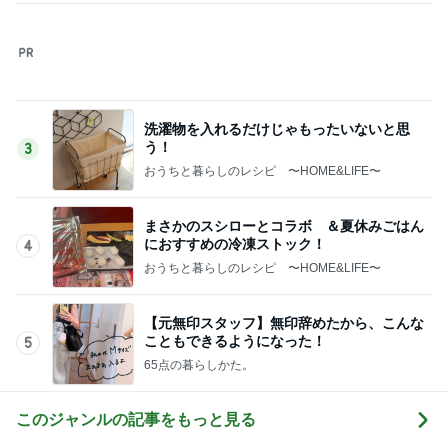
黒トリュフ香る美しいロゼ色の鴨肉
Amebaトピックス
9時間前
記事を読む
主治医から聞いていなかった胸水
Amebaトピックス
15時間前