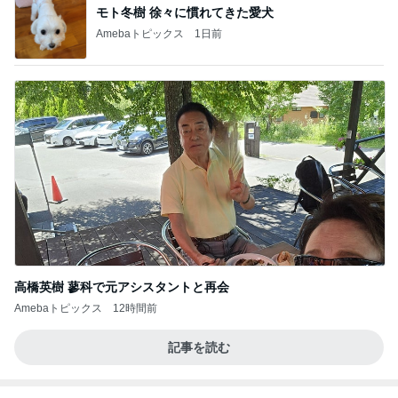
BEYOOOOO
島倉りか
ゆうこりん
石 安伊
蒼井心音
NDS
芸能人・有名人ブログ TOPへ
神がかってる掃除機
Amebaトピックス
3時間前
楽しかったことが全て真逆の苦行
Amebaトピックス
2日前
友達から貰った韓国の美味しいお菓子
Amebaトピックス
1日前