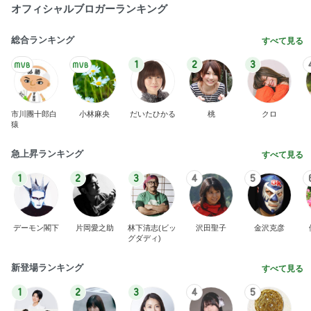
写真で大喜利みたいになったかるた
Amebaトピックス
1日前
やけに静かだと思ったらした寝方
Amebaトピックス
1日前
よさこいを優先され後回しの返済
Amebaトピックス
13時間前