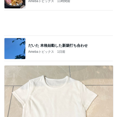
おうちと暮らしのレシピ 〜HOME&LIFE〜
【瓦修理詐欺】100万円と言われて…頼りな
い夫にイライラした日
2
進撃のおはるさん〜家づくり失敗したけど私は元気
です〜
洗濯物を入れるだけじゃもったいないと思
う！
3
おうちと暮らしのレシピ 〜HOME&LIFE〜
まさかのスシローとコラボ ＆夏休みごはん
におすすめの冷凍ストック！
4
おうちと暮らしのレシピ 〜HOME&LIFE〜
【元無印スタッフ】無印辞めたから、こんな
こともできるようになった！
5
65点の暮らしかた。