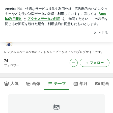
ベリーダンス｜デイリーベガ・／dailyvega
アプリをダウンロードして
ブログの更新通知
を受け取りまし
開く
ょう。
デイリーベガ・／dailyvega
レンタルスペースベガのフォト＆ムービーがメインのブログサイトです。
74
フォロー
フォロワー
人気
画像
テーマ
年月
動画