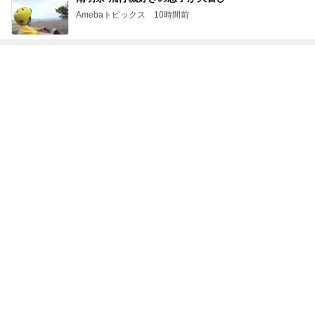
Amebaトピックス
10時間前
トップブロガーランキング
インテリア&DIY
ペット
1
1
おうちと暮らしのレシ
しろとくろしろ
ピ 〜HOME&LIFE〜
たまねぎ
yuki (ドキ子）
2
2
ほんとうに必要な物し
母さんは今日も世
か持たない暮らし◆Ke
やく
ep Life Simple◆〜イ
yukiko
藤緒 ミルカ
ンテリアのきろく〜
3
3
１００均・カルディ大
白柴 『きなこ』 
好き！食いしん坊☆き
楽ブログ
らりん☆のブログ
☆きらりん☆
ひろ☆みき
もっと見る