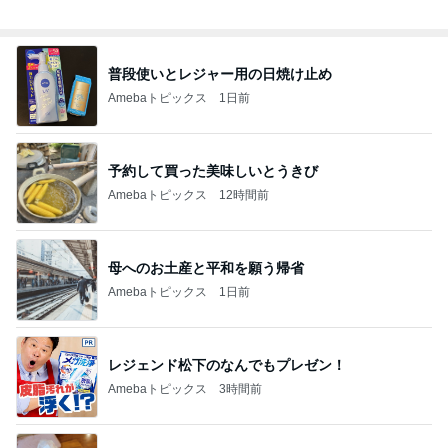
総合ランキング
すべて見る
1
2
3
市川團十郎白
小林麻央
だいたひかる
桃
クロ
猿
急上昇ランキング
すべて見る
1
2
3
4
5
デーモン閣下
片岡愛之助
林下清志(ビッ
沢田聖子
金沢克彦
グダディ)
新登場ランキング
すべて見る
1
2
3
4
5