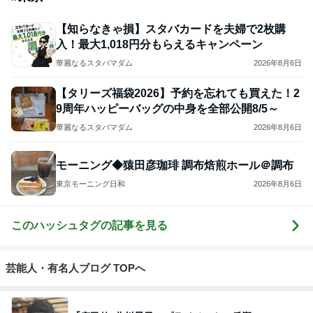
おはる
3
１００均・カルディ大好き！食いしん坊☆きらりん☆
のブログ
☆きらりん☆
4
5
6
7
8
めがねとかも
65点の暮らし
元祖サロネー
HEY OMEM
ワーキングマ
めと北欧暮ら
かた。
ゼ マダム市川
E！〜0からの
ザー的 整理収
（
し
のほのぼのブ
家づくり〜
納 ＆ 北欧イン
ログ
テリア
もっと見る