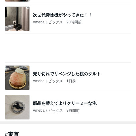
市川團十郎白猿オフィシャルB
2日前
｢元こども店長｣加藤清史郎 喜びの報告
Amebaトピックス
1日前
斎藤元彦がぶらぶら動画のアップを止めた
Bank of Dreamの公営競技はどこへ行く
8日前
ジャンルランキング
インテリア・暮らし
18,962人参加中
1
おうちと暮らしのレシピ 〜HOME&LIFE〜
yuki (ドキ子）
2
進撃のおはるさん〜家づくり失敗したけど私は元気で
す〜