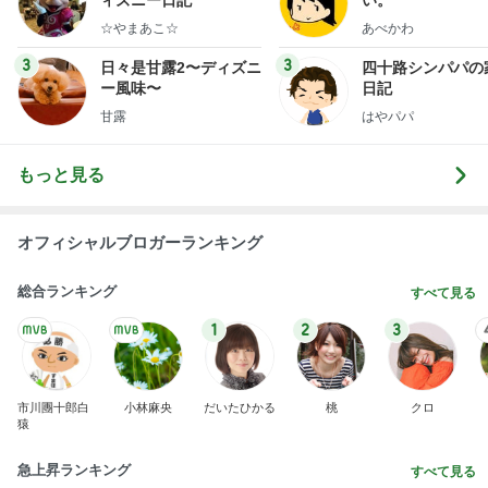
７人待ち
沢田聖子オフィシャルブログ「In My Heartな旅日
2日前
記」by Ameba
No Brandで買ったリピートと新商品
Amebaトピックス
2日前