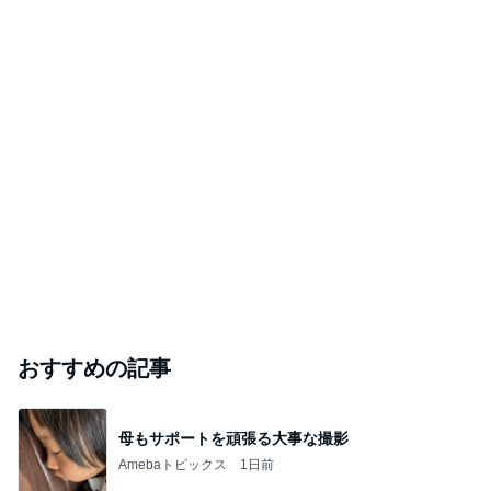
【タリーズ福袋2026】予約を忘れても買えた！2
9周年ハッピーバッグの中身を全部公開8/5～
華麗なるスタバマダム
2026年8月6日
モーニング◆猿田彦珈琲 調布焙煎ホール＠調布
東京モーニング日和
2026年8月6日
このハッシュタグの記事を見る
芸能人・有名人ブログ TOPへ
｢庶民的｣北川景子のプライベートに反響
Amebaトピックス
1日前
ありがとうございます