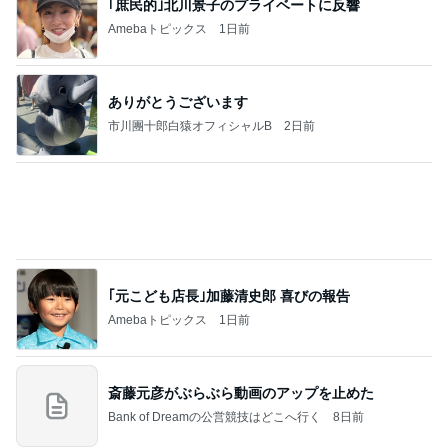
旦那様の言葉が今の私の救い
Amebaトピックス
1日前
カルティエで購入した意外なリング
Amebaトピックス
1日前
モダンに改装されたレトロな建物
Amebaトピックス
1日前
次世代掃除機がやってきた！！
Amebaトピックス
20時間前
團十郎 仲良しになった愛犬の姿
Amebaトピックス
1日前