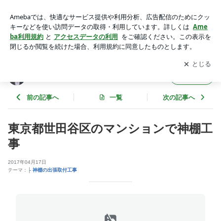
東京都世田谷区のマンションで神棚工事 | 福岡の伝統風水 オフ
ィス大渓水
アプリをダウンロードして
ブログの更新通知
を受け取りまし
開く
ょう。
福岡の伝統風水 オフィス大渓水
フォロー
前の記事へ
一覧
次の記事へ
東京都世田谷区のマンションで神棚工
事
2017年04月17日
テーマ：
├ 神棚の出張取付工事