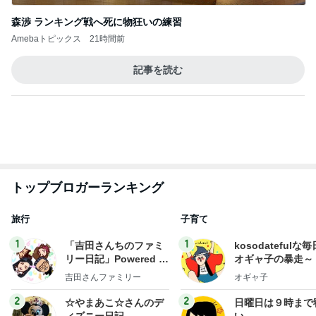
斎藤元彦がぶらぶら動画のアップを止めた
Bank of Dreamの公営競技はどこへ行く
8日前
歩き始めてすぐに遭ったゲリラ豪雨
Amebaトピックス
1日前
ありがとうございます
市川團十郎白猿オフィシャルB
2日前
叔母の死を母に伝えたい妹の主張
Amebaトピックス
1日前