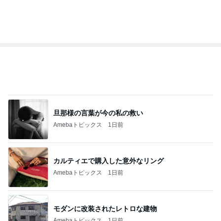
BEYOOOOO
島倉りか
ゆうこりん
石 安伊
蒼井心音
NDS