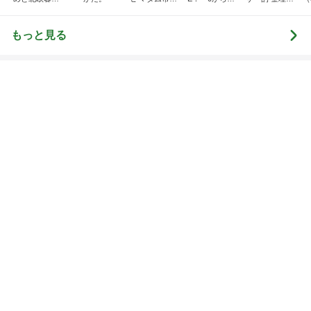
総合ランキング
すべて見る
1
2
3
市川團十郎白
小林麻央
だいたひかる
桃
クロ
猿
急上昇ランキング
すべて見る
1
2
3
4
5
デーモン閣下
片岡愛之助
林下清志(ビッ
沢田聖子
金沢克彦
グダディ)
新登場ランキング
すべて見る
1
2
3
4
5