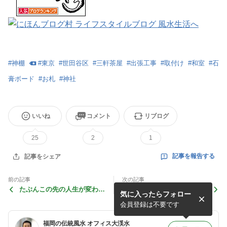
#
神棚
#
東京
#
世田谷区
#
三軒茶屋
#
出張工事
#
取付け
#
和室
#
石
膏ボード
#
お札
#
神社
いいね
コメント
リブログ
25
2
1
記事を報告する
記事をシェア
前の記事
次の記事
たぶんこの先の人生が変わり
風水教室の福岡校は間もなく
気に入ったらフォロー
そう・・・
受付終了です
会員登録は不要です
福岡の伝統風水 オフィス大渓水