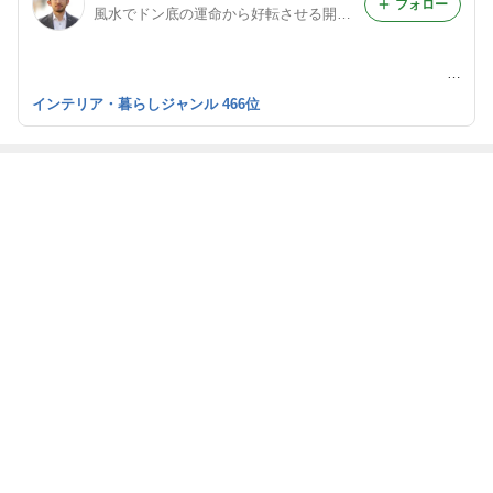
フォロー
風水でドン底の運命から好転させる開運方法
-
インテリア・暮らしジャンル 466位
最近の画像つき記事
白木原の感謝祭
鎮守神社の御神
メゾン・エ・オ
白木原の感謝祭
2026を準備中で
木・伐採整備工
ブジェinパリ
2025が終わった
す
事
ぞ〜
もっと見る
ABEMA
人気芸人 長男の重度障害を告白