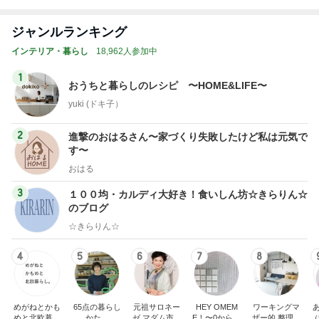
トップブロガーランキング
旅行
子育て
1
1
「吉田さんちのファミ
kosodatefulな毎
リー日記」Powered b
オギャ子の暴走～
y Ameba 吉田さんファ
吉田さんファミリー
オギャ子
ミリーオフィシャルブ
ログ
2
2
☆やまあこ☆さんのデ
日曜日は９時まで
ィズニー日記
い。
☆やまあこ☆
あべかわ
3
3
日々是甘露2〜ディズニ
四十路シンパパの
ー風味〜
日記
甘露
はやパパ
もっと見る
オフィシャルブロガーランキング