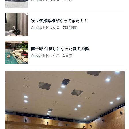
小松彩夏 息子も一緒に撮影同行
Amebaトピックス
1日前
広島原爆の日 市長の言葉に動揺する総理
ブルーサファイア
1日前
全く視点がなかった土地の活断層
Amebaトピックス
1日前