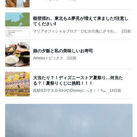
能登揺れ、東北も⚠️夢見が増えて来ました❗️注意し
てください❗️
マリアオフィシャルブログ「ひむかの風にさそわれ
2日前
て」Powered by Ameba
娘の夕飯と私の美味しいお寿司
Amebaトピックス
2日前
大当たり？！ディズニーストア夏祭り…何当た
る？！夏祭りくじに挑戦！！！
高校生Dヲタ Ꭰ-ᎮꭵꭹꭴのDisneyにっき！！✎ܚ
14日前