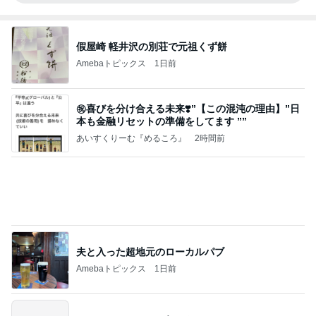
假屋崎 軽井沢の別荘で元祖くず餅
Amebaトピックス
1日前
㊗️喜びを分け合える未来❣️”【この混沌の理由】”⽇
本も⾦融リセットの準備をしてます ””
あいすくりーむ『めるころ』
2時間前
夫と入った超地元のローカルパブ
Amebaトピックス
1日前