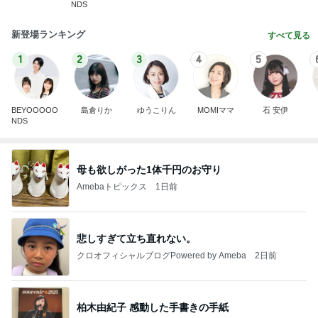
NDS
新登場ランキング
すべて見る
1
2
3
4
5
BEYOOOOO
島倉りか
ゆうこりん
MOMIママ
石 安伊
NDS
母も欲しがった1体千円のお守り
Amebaトピックス
1日前
悲しすぎて立ち直れない。
クロオフィシャルブログPowered by Ameba
2日前
柏木由紀子 感動した手書きの手紙