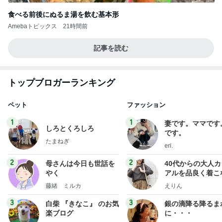
食べる前後にぬるま湯を飲む基本形
Amebaトピックス
21時間前
記事を読む
トップブロガーランキング
ペット
ファッション
1
1
妻です。ママです
しろとくろしろ
です。
たまねぎ
eri.
2
2
母さんは今日も世話を
40代からの大人
やく
アルを品良く着こ
ファッションブロ
藤緒 ミルカ
えりん
3
3
白柴 『きなこ』 のお気
銀の滴降る降るま
楽ブログ
に・・・