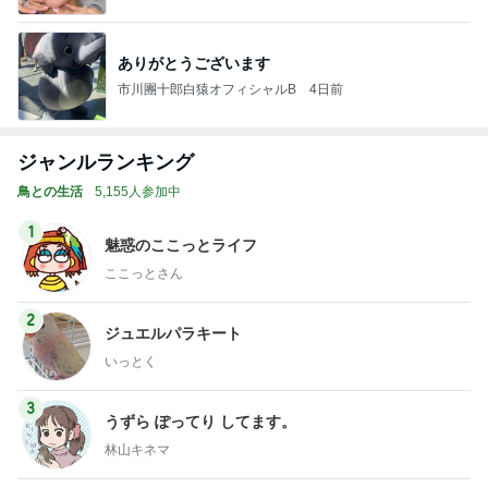
ありがとうございます
市川團十郎白猿オフィシャルB
4日前
ジャンルランキング
鳥との生活
5,155人参加中
1
魅惑のここっとライフ
ここっとさん
2
ジュエルパラキート
いっとく
3
うずら ぽってり してます。
林山キネマ