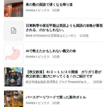
夜の塾の面談で遅くなる帰り道
Amebaトピックス
1日前
日東駒専や産近甲龍は英語よりも国語の攻略が重視
される、のかもしれない。
Bank of Dreamの公営競技はどこへ行く
11日前
AIで救えたかもしれない義父の命
Amebaトピックス
1日前
【秩父鉄道】８/２～１１/３０開催 ガリガリ君が
秩父鉄道に遊びにやってくる！のご紹介です
秩父市議会議員 黒澤秀之 ブログ Powered by Ame
10日前
ba
バースデーリワードで買った新作ボトル
Amebaトピックス
1日前