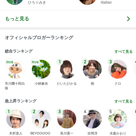
ひろ☆みき
illallan
もっと見る
オフィシャルブロガーランキング
総合ランキング
すべて見る
1
2
3
市川團十郎白
小林麻央
だいたひかる
桃
クロ
猿
急上昇ランキング
すべて見る
1
2
3
4
5
木村直人
BEYOOOOO
美川憲一
吉岡淳
水森かおり