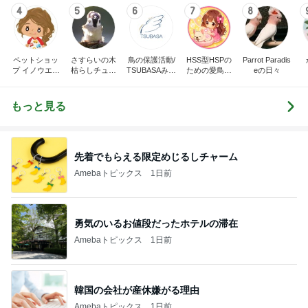
4
5
6
7
8
ペットショッ
さすらいの木
鳥の保護活動/
HSS型HSPの
Parrot Paradis
プ イノウエの
枯らしチュン
TSUBASAみら
ための愛鳥ヒ
eの日々
最新入荷情報
次郎
くる日記
ーリングルー
ム「ことり
庵」
もっと見る
先着でもらえる限定めじるしチャーム
Amebaトピックス
1日前
勇気のいるお値段だったホテルの滞在
Amebaトピックス
1日前
韓国の会社が産休嫌がる理由
Amebaトピックス
1日前