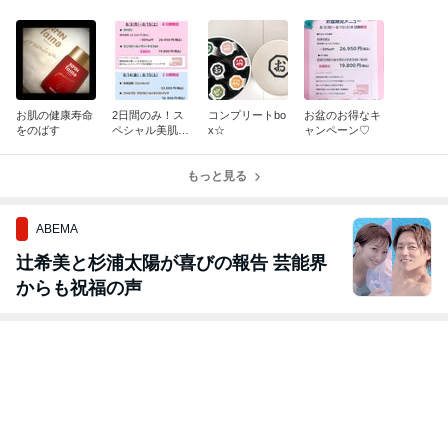
お肌の健康寿命
2日間のみ！ス
コンプリートbo
お盆のお得なキ
をのばす
ペシャル美肌メ
x☆
ャンペーン♡
ニュー
もっと見る
ABEMA
辻希美と杉浦太陽が喜びの報告 芸能界
からも祝福の声