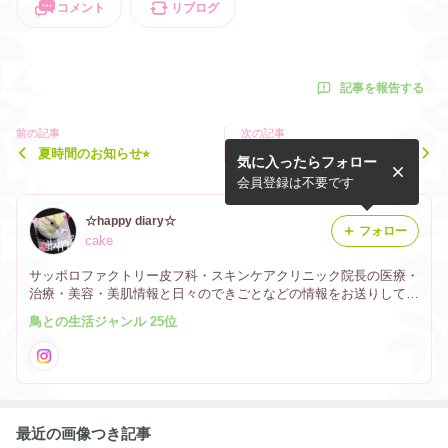
コメント
リブログ
記事を報告する
前の記事
次の記事
夏時間のお知らせ⭐︎
ドクターズコスメ☆
気に入ったらフォロー
会員登録は不要です
☆happy diary☆
フォロー
cake
サッポロファクトリー皮フ科・スキンケアクリニック院長の医療・
治療・美容・美肌情報と日々のできごとなどの情報をお送りしてい
きます。また、大好きなインコとお菓子やお料理、パン作りなどの
鳥との生活ジャンル 25位
記録や可愛いものなども紹介していきます
最近の画像つき記事