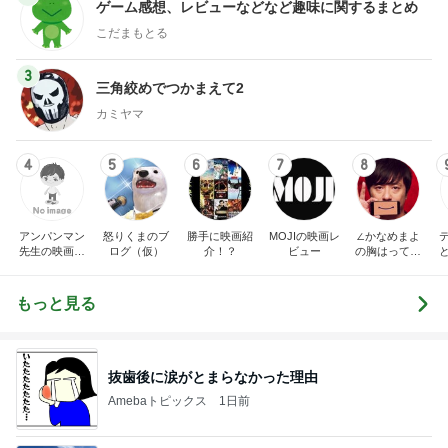
ゲーム感想、レビューなどなど趣味に関するまとめ
こだまもとる
3
三角絞めでつかまえて2
カミヤマ
4
5
6
7
8
アンパンマン
怒りくまのブ
勝手に映画紹
MOJIの映画レ
∠かなめまよ
先生の映画講
ログ（仮）
介！？
ビュー
の胸はって行
座
け〜！自信持
って行け〜！
もっと見る
抜歯後に涙がとまらなかった理由
Amebaトピックス
1日前