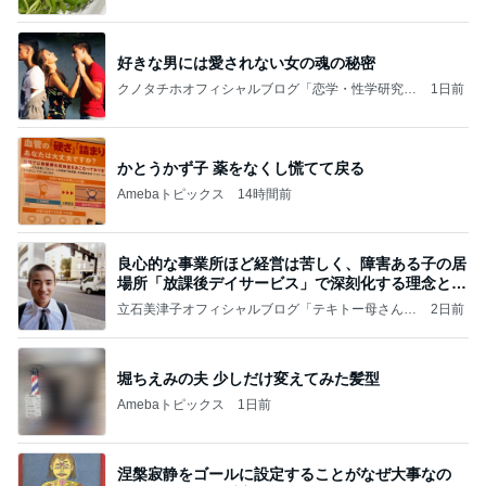
好きな男には愛されない女の魂の秘密
クノタチホオフィシャルブログ「恋学・性学研究
1日前
室」Powered by Ameba
かとうかず子 薬をなくし慌てて戻る
Amebaトピックス
14時間前
良心的な事業所ほど経営は苦しく、障害ある子の居
場所「放課後デイサービス」で深刻化する理念と現
実の
立石美津子オフィシャルブログ「テキトー母さんの
2日前
すすめ」Powered by Ameba
堀ちえみの夫 少しだけ変えてみた髪型
Amebaトピックス
1日前
涅槃寂静をゴールに設定することがなぜ大事なの