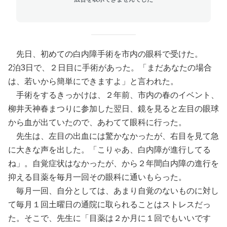
先日、初めての白内障手術を市内の眼科で受けた。
2泊3日で、２日目に手術があった。「まだあなたの場合
は、若いから簡単にできますよ」と言われた。
手術をするきっかけは、２年前、市内の春のイベント、
柳井天神春まつりに参加した翌日、鏡を見ると左目の眼球
から血が出ていたので、あわてて眼科に行った。
先生は、左目の出血には驚かなかったが、右目を見て急
に大きな声を出した。「こりゃあ、白内障が進行してる
ね」。自覚症状はなかったが、から２年間白内障の進行を
抑える目薬を毎月一回その眼科に通いもらった。
毎月一回、自分としては、あまり自覚のないものに対し
て毎月１回土曜日の通院に取られることはストレスだっ
た。そこで、先生に「目薬は２か月に１回でもいいです