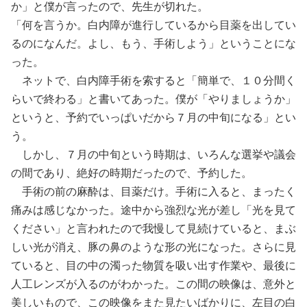
か」と僕が言ったので、先生が切れた。
「何を言うか。白内障が進行しているから目薬を出してい
るのになんだ。よし、もう、手術しよう」ということにな
った。
ネットで、白内障手術を索すると「簡単で、１０分間く
らいで終わる」と書いてあった。僕が「やりましょうか」
というと、予約でいっぱいだから７月の中旬になる」とい
う。
しかし、７月の中旬という時期は、いろんな選挙や議会
の間であり、絶好の時期だったので、予約した。
手術の前の麻酔は、目薬だけ。手術に入ると、まったく
痛みは感じなかった。途中から強烈な光が差し「光を見て
ください」と言われたので我慢して見続けていると、まぶ
しい光が消え、豚の鼻のような形の光になった。さらに見
ていると、目の中の濁った物質を吸い出す作業や、最後に
人工レンズが入るのがわかった。この間の映像は、意外と
美しいもので、この映像をまた見たいばかりに、左目の白