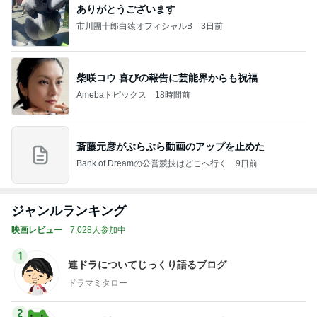
ありがとうございます
市川團十郎白猿オフィシャルB
3日前
柴咲コウ 喜びの報告に芸能界からも祝福
Amebaトピックス
18時間前
斎藤元彦がぶらぶら動画のアップを止めた
Bank of Dreamの公営競技はどこへ行く
9日前
ジャンルランキング
映画レビュー
7,028人参加中
1
連ドラについてじっくり語るブログ
ドラマミタロー
2