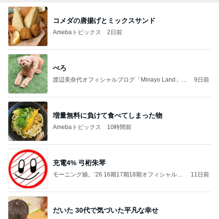
コメダの唐揚げとミックスサンド
Amebaトピックス
2日前
ぺろ
渡辺美奈代オフィシャルブログ「Minayo Land」P
9日前
owered by Ameba
増量無料に負けて食べてしまった物
Amebaトピックス
10時間前
充電4% 弓桁朱琴
モーニング娘。’26 16期17期18期オフィシャルブ
11日前
ログ Powered by Ameba
だいた 30代で気づいた平凡な幸せ