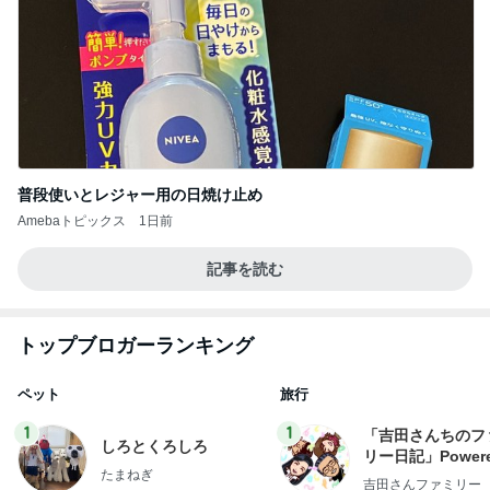
普段使いとレジャー用の日焼け止め
Amebaトピックス
1日前
記事を読む
トップブロガーランキング
ペット
旅行
1
1
「吉田さんちのフ
しろとくろしろ
リー日記」Powere
たまねぎ
y Ameba 吉田さ
吉田さんファミリー