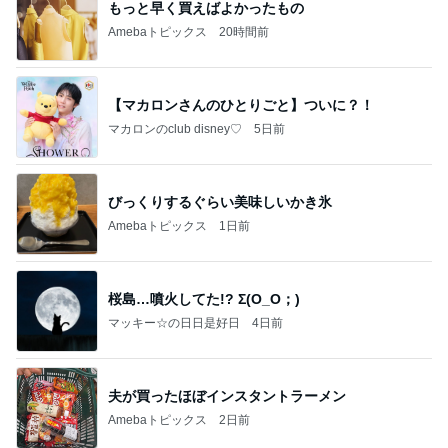
もっと早く買えばよかったもの
Amebaトピックス
20時間前
【マカロンさんのひとりごと】ついに？！
マカロンのclub disney♡
5日前
びっくりするぐらい美味しいかき氷
Amebaトピックス
1日前
桜島…噴火してた!? Σ(O_O；)
マッキー☆の日日是好日
4日前
夫が買ったほぼインスタントラーメン
Amebaトピックス
2日前