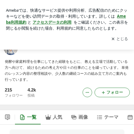
思い立ったら吉日Live in the moment
アプリをダウンロードして
ブログの更新通知
を受け取りまし
開く
ょう。
思い立ったら吉日Live in the moment
発酵や家庭料理を仕事にしてきた経験をもとに、 教える立場で活動している
方へ向けて、 続けるための考え方や日々の仕事のことを綴っています。 単発
のレッスン内容の整理相談や、少人数の継続コースの組み立て方のご案内も
行っています。
215
4.2k
フォロー
フォロワー
投稿
一覧
人気
画像
テーマ