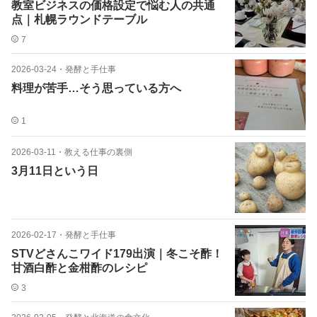
教室ビジネスの価格設定で悩む人の共通
点｜札幌ラウンドテーブル
7
2026-03-24
・
発酵と手仕事
料理が苦手…そう思っている方へ
1
2026-03-11
・
教える仕事の裏側
3月11日という日
2026-02-17
・
発酵と手仕事
STVどさんこワイド179出演｜冬こそ酢！
甘酒白酢と金柑酢のレシピ
3