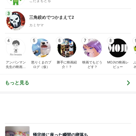
こだまもとる
3
三角絞めでつかまえて2
カミヤマ
4
5
6
7
8
アンパンマン
怒りくまのブ
勝手に映画紹
映画でもどう
MOJIの映画レ
先生の映画講
ログ（仮）
介！？
どす？
ビュー
座
もっと見る
帰宅後に座った瞬間の寝落ち
Amebaトピックス
1日前
灼熱地獄で一晩続いた今までにない頭痛