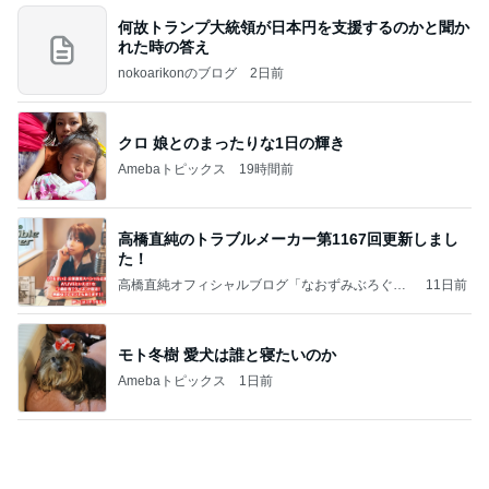
はっぴぃな毎日」Powered by Ameba
渡辺美奈代 湯むきする蜂蜜漬け
Amebaトピックス
1日前
記事を読む