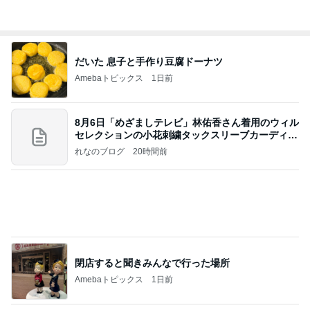
オットが作ったコストコのハンバーガー
Amebaトピックス
22時間前
【お知らせ】9/21〜9/23北海道3days
パク・ジュニョン オフィシャルブログ 「日本の
2日前
心」 powered by Ameba
桃の母 仲が良いのが嬉しい兄弟孫
Amebaトピックス
1日前
証明写真
美優オフィシャルブログ Powered by Ameba
2日前