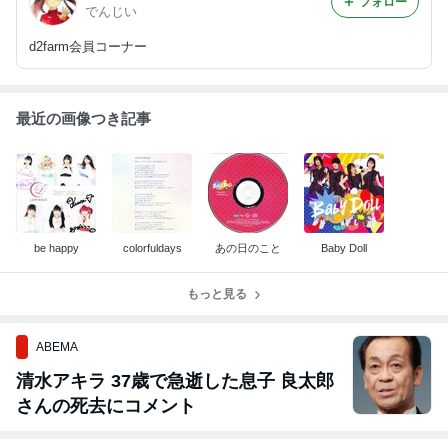
フォロー
でんじい
d2farm会員コーナー
最近の画像つき記事
be happy
colorfuldays
あの日のこと
Baby Doll
もっと見る
ABEMA
清水アキラ 37歳で急逝した息子 良太郎
さんの死去にコメント