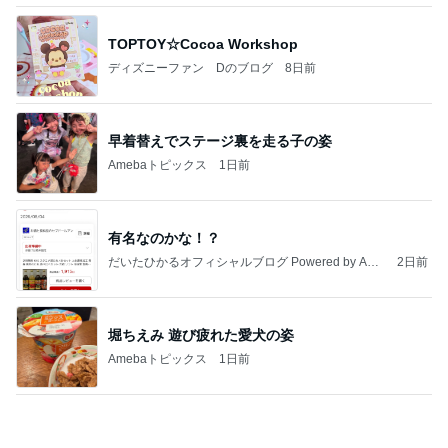
堀ちえみ 遊び疲れた愛犬の姿
Amebaトピックス
1日前
8月2日放送のTBS「週刊さんまとマツコ」先週に引
き続き出演します♪
植草美幸オフィシャルブログ Powered by Ameba
5日前