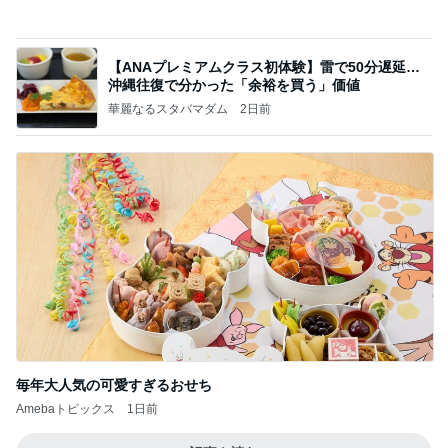
高橋直純オフィシャルブログ「なおずみぶろぐ」
11日前
Powered by Ameba
モト冬樹 愛犬は誰と寝たいのか
Amebaトピックス
1日前
話題のスイカ丸ごとアイス♡
さとみるくのロサンゼルス⇔ハワイ夢日記
7日前