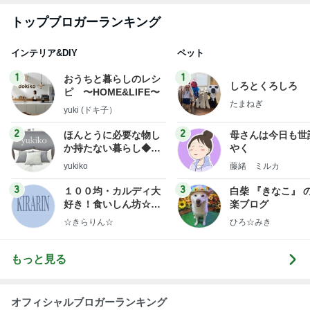
ほんとうに必要な物し
母さんは今日も世
か持たない暮らし◆Ke
やく
ep Life Simple◆〜イ
yukiko
藤緒 ミルカ
ンテリアのきろく〜
3
3
１００均・カルディ大
白柴 『きなこ』 
好き！食いしん坊☆き
楽ブログ
らりん☆のブログ
☆きらりん☆
ひろ☆みき
もっと見る
オフィシャルブロガーランキング
総合ランキング
すべて見る
1
2
3
市川團十郎白
小林麻央
だいたひかる
桃
クロ
猿