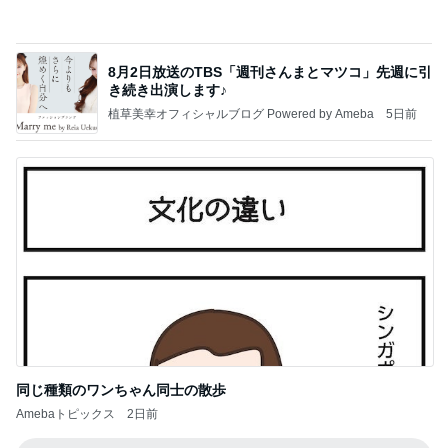
同じ種類のワンちゃん同士の散歩
Amebaトピックス
2日前
記事を読む
中身は全部美味しかったカルディ
Amebaトピックス
1日前
最近の香港で食べて感動したもの、いろいろまと
め！
香港在住えりのおいしい食べ歩きガイド
13日前
結局全色制覇したキャミソール
Amebaトピックス
1日前
地獄