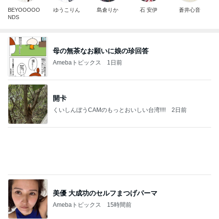
開卡
くいしんぼうCAMのもっとおいしい台湾!!!!
2日前
美優 大成功のセルフまつげパーマ
Amebaトピックス
15時間前
TOPTOY☆Cocoa Workshop
ディズニーファン Dのブログ
8日前
早着替えでステージ裏を走る子の姿
Amebaトピックス
1日前
有名なのかな！？
だいたひかるオフィシャルブログ Powered by Ame
2日前
ba