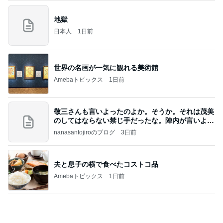
アンジャ児嶋さん相葉ちゃんと食事で紹介された仲
のいい後輩にコイツとは仲よく出来ないと思った
喋り場ならぬ語り場(仮)
10日前
長男が脅された公立中の学級崩壊
Amebaトピックス
22時間前
何故トランプ大統領が日本円を支援するのかと聞か
れた時の答え
nokoarikonのブログ
2日前
クロ 娘とのまったりな1日の輝き
Amebaトピックス
19時間前
高橋直純のトラブルメーカー第1167回更新しまし
た！