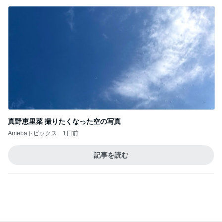
真野恵里菜 撮りたくなった空の写真
Amebaトピックス
1日前
記事を読む
トップブロガーランキング
インテリア&DIY
ペット
1
1
おうちと暮らしのレシ
しろとくろしろ
ピ 〜HOME&LIFE〜
たまねぎ
yuki (ドキ子）
2
2