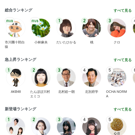
急上昇ランキング
すべて見る
1
2
3
4
5
AKB48
たんぽぽ川村
北村総一朗
北別府学
OCHA NORM
エミコ
A
新登場ランキング
すべて見る
1
2
3
4
5
BEYOOOOO
ゆうこりん
島倉りか
石 安伊
蒼井心音
NDS
母の無茶なお願いに娘の珍回答
Amebaトピックス
1日前