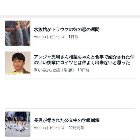
相続税を、払えないで、売りに出されて不動産は、
外国のお金持ちに買われているそうです。やばいで
すよ
ht9299yzf祈りのブログ
5日前
収納用品を買う前にやるべき大切なこと
Amebaトピックス
1日前
ポッキー以来の・・・初ビーナス♪
ＳＲ♡ＬＯＶＥＲの・・・キックでＧＯ♪
11日前
人を変えられると思い失敗した結婚
Amebaトピックス
20時間前
待ってる！
武東由美オフィシャルブログ「MOTOちゃんとの
8時間前