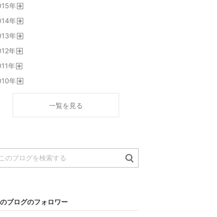
015
年
く
開
014
年
く
開
013
年
く
開
012
年
く
開
011
年
く
開
010
年
く
開
く
一覧を見る
のブログのフォロワー