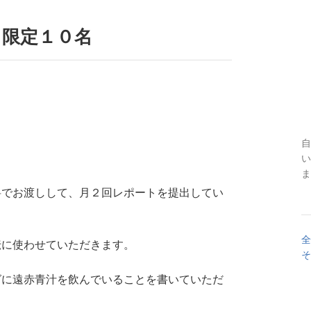
 限定１０名
自
。
い
ま.
料でお渡しして、月２回レポートを提出してい
全
伝に使わせていただきます。
そ
グに遠赤青汁を飲んでいることを書いていただ
。