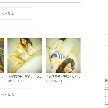
もっと見る
『岩下莉子』4月22日に撮影会をおこないます。実話ナックルズ×映画『日本統一』オーディション
『岩下莉子』実話ナックルズ×映画『日本統一』配役選考オーディション 決勝ステージ進出決定!!!
『岩下莉子』実話ナックルズ×映画『日本統一』配役選考オーディションに参加します。
月
2018-04-19
2018-04-11
2
もっと見る
2
2