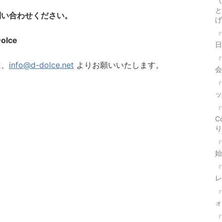
《
と
問い合わせください。
げ
『
Dolce
日
『
は、
info@d-dolce.net
よりお願いいたします。
会
『
ッ
『
C
り
『
始
『
レ
『
ォ
『