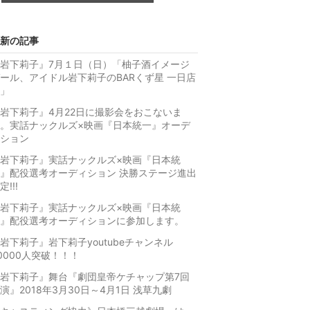
上
昇
新の記事
岩下莉子』7月１日（日）「柚子酒イメージ
ール、アイドル岩下莉子のBARくず星 一日店
」
岩下莉子』4月22日に撮影会をおこないま
。実話ナックルズ×映画『日本統一』オーデ
ション
岩下莉子』実話ナックルズ×映画『日本統
』配役選考オーディション 決勝ステージ進出
定!!!
岩下莉子』実話ナックルズ×映画『日本統
』配役選考オーディションに参加します。
岩下莉子』岩下莉子youtubeチャンネル
0000人突破！！！
岩下莉子』舞台『劇団皇帝ケチャップ第7回
演』2018年3月30日～4月1日 浅草九劇