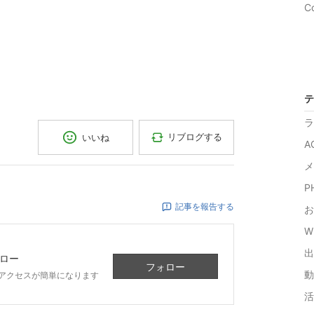
C
テ
ラ
リブログする
いいね
A
メ
P
記事を報告する
お
W
出
ロー
フォロー
動
アクセスが簡単になります
活