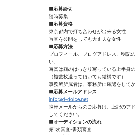
■応募締切
随時募集
■応募資格
東京都内で打ち合わせが出来る女性
写真を公開をしても大丈夫な女性
■応募方法
プロフィール、ブログアドレス、明記
い。
写真は顔のはっきり写っている上半身
（複数枚送って頂いても結構です）
事務所所属者は、事務所に確認をして
■応募メールアドレス
info@d-dolce.net
携帯メールからのご応募は、上記のア
してください。
■オーディションの流れ
第1次審査-書類審査