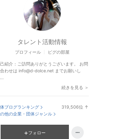
タレント活動情報
プロフィール
ピグの部屋
己紹介：
ご訪問ありがとうございます。 お問
合わせは info@d-dolce.net までお願いし
..
続きを見る ＞
体ブログランキング
319,506
位
↑
ラ
の他の企業・団体ジャンル
ン
キ
ン
フォロー
グ