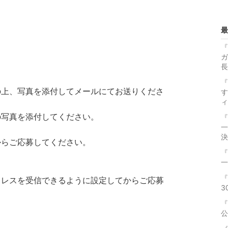
最
『
ガ
長
『
の上、写真を添付してメールにてお送りくださ
す
ィ
の写真を添付してください。
『
一
決
からご応募してください。
『
一
『
ドレスを受信できるように設定してからご応募
3
『
公