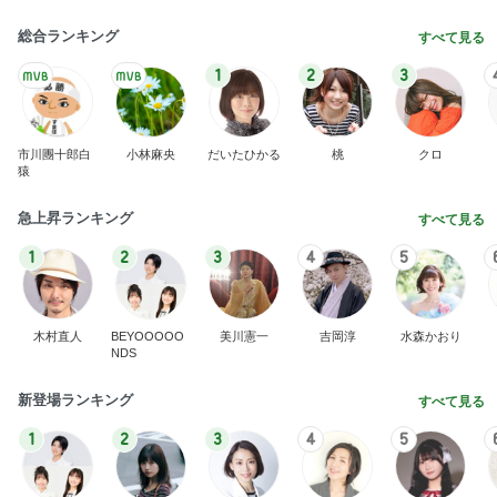
総合ランキング
すべて見る
1
2
3
市川團十郎白
小林麻央
だいたひかる
桃
クロ
猿
急上昇ランキング
すべて見る
1
2
3
4
5
木村直人
BEYOOOOO
美川憲一
吉岡淳
水森かおり
NDS
新登場ランキング
すべて見る
1
2
3
4
5