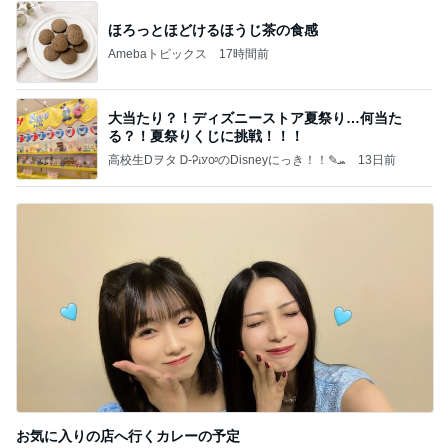
ほろっとほどけるほうじ茶の食感
Amebaトピックス
17時間前
大当たり？！ディズニーストア夏祭り…何当た
る？！夏祭りくじに挑戦！！！
高校生Dヲタ Ꭰ-ᎮꭵꭹꭴのDisneyにっき！！✎ܚ
13日前
お気に入りの店へ行くカレーの予定