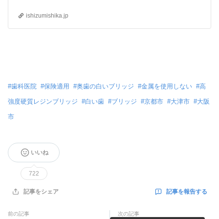
ishizumishika.jp
#
歯科医院
#
保険適用
#
奥歯の白いブリッジ
#
金属を使用しない
#
高
強度硬質レジンブリッジ
#
白い歯
#
ブリッジ
#
京都市
#
大津市
#
大阪
市
いいね
722
記事を報告する
記事をシェア
前の記事
次の記事