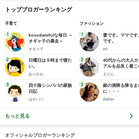
トップブロガーランキング
子育て
ファッション
1
1
kosodatefulな毎日 ～
妻です。ママです
オギャ子の暴走～
です。
オギャ子
eri.
2
2
日曜日は９時まで寝た
40代からの大人
い。
アルを品良く着こ
ファッションブロ
あべかわ
えりん
3
3
四十路シンパパの家族
銀の滴降る降るま
日記
に・・・
はやパパ
illallan
もっと見る
オフィシャルブロガーランキング