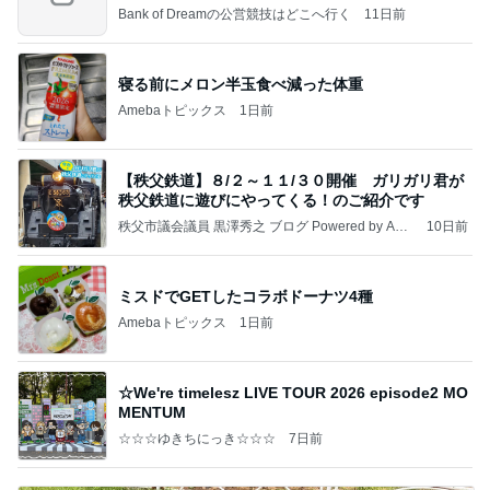
Bank of Dreamの公営競技はどこへ行く
11日前
寝る前にメロン半玉食べ減った体重
Amebaトピックス
1日前
【秩父鉄道】８/２～１１/３０開催 ガリガリ君が
秩父鉄道に遊びにやってくる！のご紹介です
秩父市議会議員 黒澤秀之 ブログ Powered by Ame
10日前
ba
ミスドでGETしたコラボドーナツ4種
Amebaトピックス
1日前
☆We're timelesz LIVE TOUR 2026 episode2 MO
MENTUM
☆☆☆ゆきちにっき☆☆☆
7日前