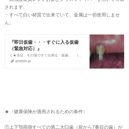
されます。
・すべて白い材質で出来ていて、金属は一切使用しませ
ん。
『即日仮歯・・・すぐに入る仮歯
（緊急対応）』
く★当日、その場ですぐ出来る「仮歯」 （即日仮歯、緊急仮歯のご案内、一度だけの通院のみで仮歯ができます）「１日でつくる仮歯」です。〈突然の「歯抜け」で、…
ameblo.jp
★〈健康保険が適用されるための条件〉
①上下顎両側すべての第二大臼歯（前から7番目の歯）が