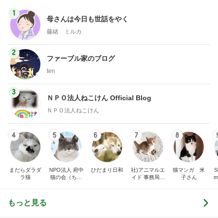
1
母さんは今日も世話をやく
藤緒 ミルカ
2
ファーブル家のブログ
ten
3
ＮＰＯ法人ねこけん Official Blog
ＮＰＯ法人ねこけん
4
5
6
7
8
まだらダラダ
NPO法人 府中
ひだまり日和
社)アニマルエ
猫マンガ 米
St
ラ猫
猫の会（ちゅ
イド 事務局＆
子さん
m
ー猫）
みんなの日記
もっと見る