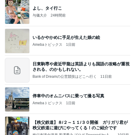
よし、タイ行こ
与儀大介
24時間前
いるかやかめに手足が生えた娘の絵
Amebaトピックス
1日前
日東駒専や産近甲龍は英語よりも国語の攻略が重視
される、のかもしれない。
Bank of Dreamの公営競技はどこへ行く
11日前
停車中のオムニバスに乗って撮る写真
Amebaトピックス
1日前
【秩父鉄道】８/２～１１/３０開催 ガリガリ君が
秩父鉄道に遊びにやってくる！のご紹介です
秩父市議会議員 黒澤秀之 ブログ Powered by Ame
10日前