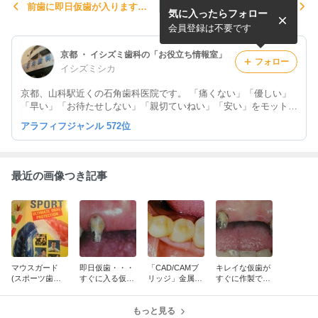
前歯に即日仮歯が入ります
日光が原因で口唇に出来た潰
気に入ったらフォロー
（緊急対応）・・すぐに出来
瘍〈日光口唇炎〉
る仮歯
会員登録は不要です
京都 ・ イシズミ歯科の「お役立ち情報室」
フォロー
イシズミシカ
京都、山科駅近くの石角歯科医院です。 「痛くない」「優しい」
「早い」「お待たせしない」「親切ていねい」「安い」をモットー
にしております。
アラフィフジャンル 572位
最近の画像つき記事
マウスガード
即日仮歯・・・
「CAD/CAMブ
キレイな仮歯が
(スポーツ歯科)
すぐに入る仮歯
リッジ」金属を
すぐに作製でき
について・・・
（緊急対応）
使用しない白い
ます！・・・1
京都で安くでき
奥歯のブリッジ
回のご来院でO
るマウスピース
もっと見る
が、保険適用に
K ・緊急対応