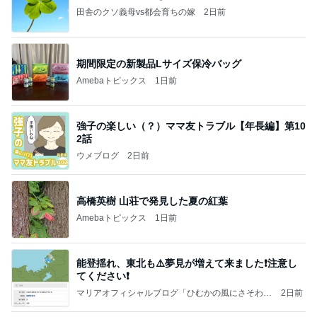
田舎のクソ義母vs都会育ちの嫁
2日前
期間限定の新製品Lサイズ保冷バッグ
Amebaトピックス
1日前
強子の楽しい（？）ママ友トラブル【年長編】第10
2話
ウメブログ
2日前
高橋英樹 山荘で発見した夏の紅葉
Amebaトピックス
1日前
能登揺れ、東北も⚠️夢見が増えて来ました❗️注意し
てください❗️
マリアオフィシャルブログ「ひむかの風にさそわれ
2日前
て」Powered by Ameba