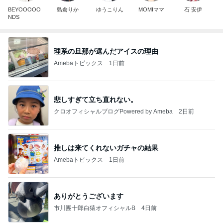
BEYOOOOO
島倉りか
ゆうこりん
MOMIママ
石 安伊
NDS
理系の旦那が選んだアイスの理由
Amebaトピックス
1日前
悲しすぎて立ち直れない。
クロオフィシャルブログPowered by Ameba
2日前
推しは来てくれないガチャの結果
Amebaトピックス
1日前
ありがとうございます
市川團十郎白猿オフィシャルB
4日前