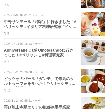
ローマ #グルメ
6
2024-08-03 02:01:01
・
ケーキ
中野サンモール「梅家」に行きました！#
ベリッシモ #イタリア料理研究家 #イケオ
ジ #グルメ
5
2024-07-11 00:16:13
・
ケーキ
Anniversaire Café Omotesandoに行き
ました！#ベリッシモ #料理研究家
7
2024-05-25 20:26:08
・
ケーキ
ピッツォのバール「ダンテ」で最高のタ
ルトゥーフォを食べた！#ベリッシモ #イ
タリア料理研究家
12
2023-11-24 07:55:51
・
ケーキ
再び龍山寺駅エリアの龍都冰果専業家