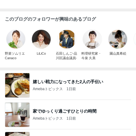
このブログのフォロワーが興味のあるブログ
野菜ソムリエ
LiLiCo
石田しんご-品
料理研究家・
園山真希絵
Canaco
川区議会議員-
今泉 久美
嬉しい戦力になってきた2人の手伝い
Amebaトピックス
1日前
家でゆっくり過ごすひとりの時間
Amebaトピックス
1日前