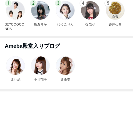
1
2
3
4
5
BEYOOOOO
島倉りか
ゆうこりん
石 安伊
蒼井心音
NDS
Ameba殿堂入りブログ
北斗晶
中川翔子
辻希美