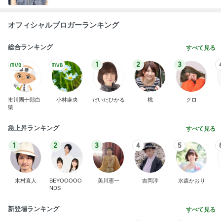
オフィシャルブロガーランキング
総合ランキング
すべて見る
1
2
3
市川團十郎白
小林麻央
だいたひかる
桃
クロ
猿
急上昇ランキング
すべて見る
1
2
3
4
5
木村直人
BEYOOOOO
美川憲一
吉岡淳
水森かおり
NDS
新登場ランキング
すべて見る