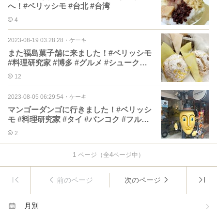
へ！#ベリッシモ #台北 #台湾
4
2023-08-19 03:28:28
・
ケーキ
また福島菓子舗に来ました！#ベリッシモ
#料理研究家 #博多 #グルメ #シュークリ
ーム
12
2023-08-05 06:29:54
・
ケーキ
マンゴーダンゴに行きました！#ベリッシ
モ #料理研究家 #タイ #バンコク #フルー
ツ
2
1
ページ（全
4
ページ中）
前のページ
次のページ
月別