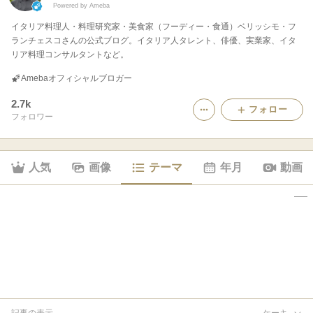
Powered by Ameba
イタリア料理人・料理研究家・美食家（フーディー・食通）ベリッシモ・フ
ランチェスコさんの公式ブログ。イタリア人タレント、俳優、実業家、イタ
リア料理コンサルタントなど。
Amebaオフィシャルブロガー
2.7k
フォロー
フォロワー
人気
画像
テーマ
年月
動画
記事の表示
ケーキ