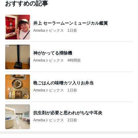
窪田正孝 喜びの報告に多くの祝福
Amebaトピックス
14時間前
愚痴っぽくてすみません
だいたひかるオフィシャルブログ Powered by Ame
2日前
ba
人気芸人 離婚発表の5日後に家族写真を投稿
Amebaトピックス
1日前
【注文住宅】すでにリフォームを、検討している。
桃オフィシャルブログ Powered by Ameba
2日前
料理人・料理研究家部門ランキング