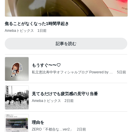
北斗晶
中川翔子
辻希美