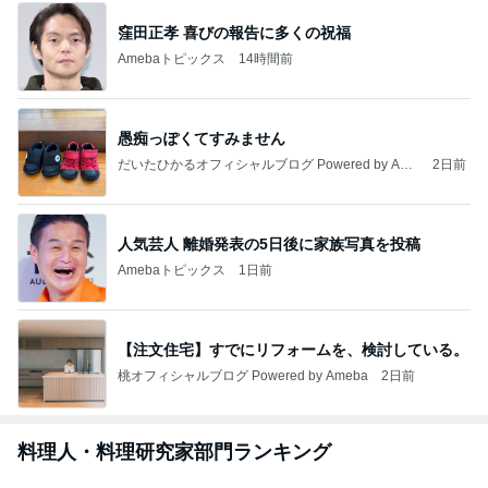
田中健 妻が表参道でママ友ランチ
Amebaトピックス
19時間前
芸能人・有名人ブログ TOPへ
地元で満喫した大人のお祭り
Amebaトピックス
1日前
2026/08/02(K) 3本
何でかな？何でだろ？
8日前