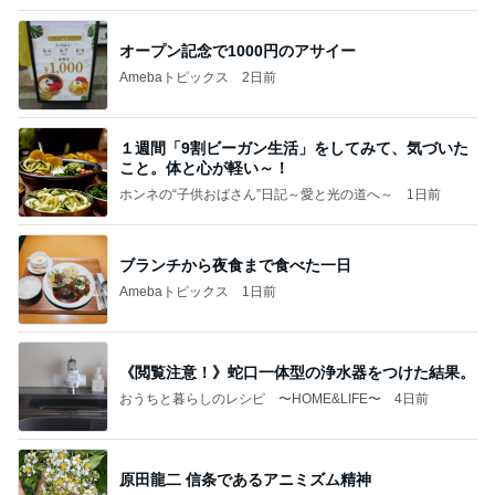
ユニフォームが掛かる中でのリハーサル
Amebaトピックス
1日前
夏休みの宿題
しろとくろしろ
1日前
あんこの気分で和菓子をまとめ買い
Amebaトピックス
1日前
【何があった？】みなちゃんは誰？tiktok(スペー
ス)ライブ動画の内容は？韓国・ニキとの関係も
みなみのおすすめアイテム便
4日前
身長153cmの2児の母のコーデ
Amebaトピックス
12時間前