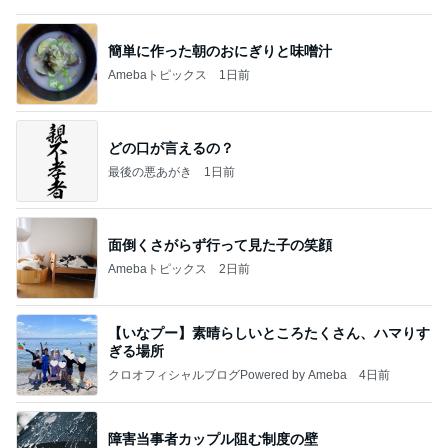
オープン記念で1000円のアサイー
Amebaトピックス
2日前
１週間「9割ビーガン生活」をしてみて、気づいた
こと。体と心が軽い～！
ホンネの“子供おばさん”日記～愛と光の道へ～
1日前
ブランチから夜食まで食べた一日
Amebaトピックス
1日前
《閲覧注意！》蛇口一体型の浄水器をつけた結果。
おうちと暮らしのレシピ 〜HOME&LIFE〜
4日前
原田龍二 信条であるアニミズム精神
Amebaトピックス
2日前