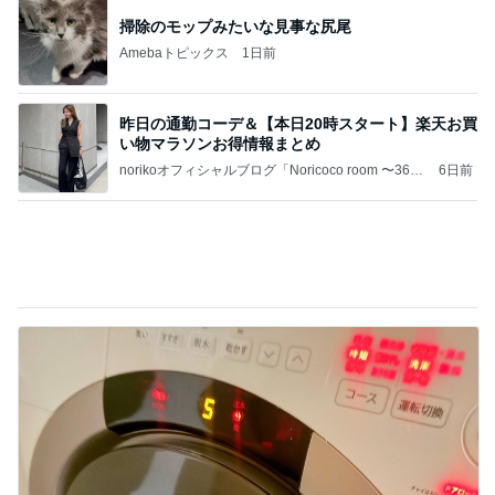
市川團十郎白
小林麻央
だいたひかる
桃
クロ
猿
急上昇ランキング
すべて見る
1
2
3
4
5
加藤紀子
Sakurashimeji
真飛聖
尼子勝紀
モーニング
娘。'26 天気組
新登場ランキング
すべて見る
1
2
3
4
5
BEYOOOOO
ゆうこりん
島倉りか
MOMIママ
石 安伊
NDS
Ameba殿堂入りブログ