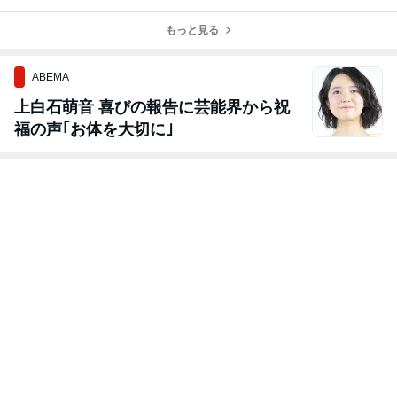
「Halab Penan
har’s Bar」へ！
ン」へ！本当に
n」って美味し
g」へ！#ベリッ
#ベリッシモ
美味しいイタリ
いね！#ベリッ
シモ #料理研究
もっと見る
アの味！#ベリ
シモ #料理研究
家 #グルメ
ッシモ #料理研
家 #グルメ
究家
ABEMA
上白石萌音 喜びの報告に芸能界から祝
福の声｢お体を大切に｣