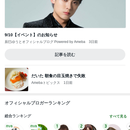
簡単に作った朝のおにぎりと味噌汁
Amebaトピックス
1日前
どの口が言えるの？
最後の悪あがき
1日前
面倒くさがらず行って見た子の笑顔
Amebaトピックス
2日前
【いなプー】素晴らしいところたくさん、ハマりす
ぎる場所
クロオフィシャルブログPowered by Ameba
4日前
障害当事者カップル阻む制度の壁
Amebaトピックス
13時間前