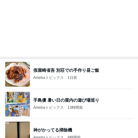
Amebaトピックス
1日前
昨日の通勤コーデ＆【本日20時スタート】楽天お買
い物マラソンお得情報まとめ
norikoオフィシャルブログ「Noricoco room 〜365
6日前
日コーディネート日記〜」Powered by Ameba