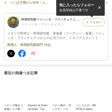
つくば万博から40年！エミ
2025年5月ベリッシモのGW
気に入ったらフォロー
リア・ロマーニャ州との絆を
スペシャルイタリア料理教室
語るベリッシモのトークショ
のお知らせ！ #料理教室都内
会員登録は不要です
ー開催！#イタリア
#イケメン
料理研究家ベリッシモ・フランチェスコ オフィシャルブログ Powered by Ameba
フォロー
ベリッシモ・フランチェスコ
イタリア料理人・料理研究家・美食家（フーディー・食通）ベリッ
シモ・フランチェスコさんの公式ブログ。イタリア人タレント、俳
優、実業家、イタリア料理コンサルタントなど。
料理人・料理研究家部門 76位
最近の画像つき記事
ペナンで味わう
Eastern & Orien
ペナン島の「ボ
バンコクの「BA
本格シリア料理
tal Hotel「Farqu
ッテガ・ペナ
RTELS Sathor