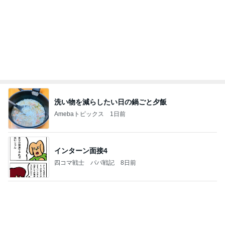
勝利で終わった曇りの日の公式戦
Amebaトピックス
1日前
自分が嫌だ。。。
尾形あいオフィシャルブログ「サンキューー！！尾
1日前
形家です！by嫁」Powered by Ameba