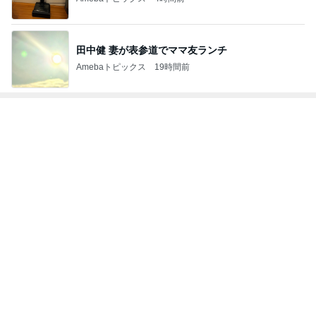
焦ることがなくなった1時間早起き
Amebaトピックス
1日前
記事を読む
もうすぐ〜〜♡
私立恵比寿中学オフィシャルブログ Powered by A
5日前
meba
見てるだけでも疲労感の見守り当番
Amebaトピックス
2日前
理由を
ZERO「不都合な…ver2」
2日前