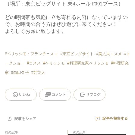
（場所：東京ビッグサイト 東4ホール F002ブース）
どの時間帯も気軽に立ち寄れる内容になっていますの
で、お時間の合う方はぜひ遊びに来てください！
よろしくお願い致します。
#
ベリッシモ・フランチェスコ
#
東京ビッグサイト
#
美丈夫コスメ
#
ト
ークショー
#
コスメ
#
ベリッシモ
#
料理研究家ベリッシモ
#
料理研究
家
#
白田久子
#
芸能人
いいね
コメント
リブログ
記事を報告する
記事をシェア
前の記事
次の記事