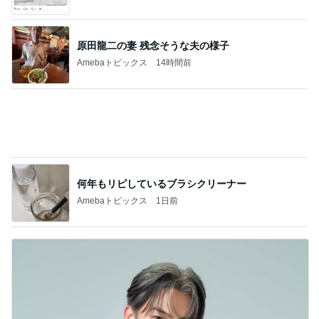
加入してすぐの怖かった公演回想
Amebaトピックス
1日前
CHICA#TETSU 大坪茉乃
BEYOOOOONDSオフィシャルブログ Powered by
2日前
Ameba