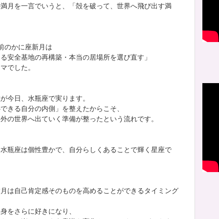
の満月を一言でいうと、「殻を破って、世界へ飛び出す満
前のかに座新月は
なる安全基地の再構築・本当の居場所を選び直す」
ーマでした。
種が今日、水瓶座で実ります。
心できる自分の内側」を整えたからこそ、
は外の世界へ出ていく準備が整ったという流れです。
、水瓶座は個性豊かで、自分らしくあることで輝く星座で
満月は自己肯定感そのものを高めることができるタイミング
自身をさらに好きになり、