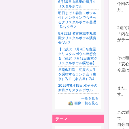
6月30日山羊座の満月ク
今回
リスタルボウル
月」
明日まで！春割（ボウル
付）オンラインでも学べ
るクリスタルボウル基礎
1Dayクラス
2週間
8月22日 名古屋城本丸御
「内
殿クリスタルボウル演奏
がテ
会 Vol.7
【（残3）7月4日名古屋
クリスタルボウル瞑想会
その
＆（残3）7月12日東京ク
リスタルボウル瞑想会】
「安
早割6/21迄 初夏の人生
今度
を調律するランチ会（東
京）7/11（名古屋）7/4
2026年6月15日 双子座の
また
新月クリスタルボウル
す。
一覧を見る
画像一覧を見る
この
で、
テーマ
自分