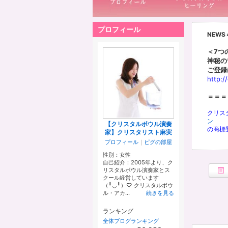
プロフィール
NEW
＜7つ
神秘の
ご登録
http:/
＝＝＝
クリス
ン
【クリスタルボウル演奏
の商標
家】クリスタリスト麻実
プロフィール
｜
ピグの部屋
性別：
女性
自己紹介：2005年より、ク
リスタルボウル演奏家とス
クール経営しています
（╹◡╹）♡ クリスタルボウ
ル・アカ...
続きを見る
ランキング
全体ブログランキング