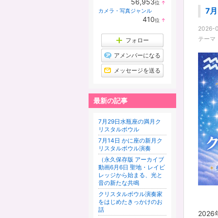
56,953
位
↑
ラ
7
カメラ・写真ジャンル
ン
410
位
↑
キ
ラ
ン
2026-0
ン
グ
テーマ
キ
フォロー
上
ン
昇
グ
アメンバーになる
上
昇
メッセージを送る
最新の記事
7月29日水瓶座の満月ク
リスタルボウル
7月14日 かに座の新月ク
リスタルボウル演奏
（永久保存版 アーカイブ
動画6月6日 聖地・レイビ
レッジから始まる、光と
音の新たな共鳴
クリスタルボウル演奏家
をはじめたきっかけのお
話
202