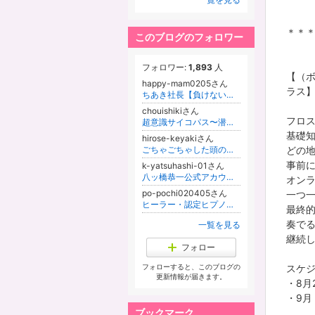
＊＊
このブログのフォロワー
フォロワー:
1,893
人
【（ボ
happy-mam0205さん
ラス
ちあき社長【負けない女性起業家の戦い方】
chouishikiさん
フロス
超意識サイコパス〜潜在意識を超越する〜
基礎
hirose-keyakiさん
ごちゃごちゃした頭の中も、散らかった部屋もスッキリ！モノを選ぶ片付けで時間に追われない暮らし／1日15分お片付け／広瀬けやき
どの
事前
k-yatsuhashi-01さん
八ッ橋恭一公式アカウント(唯一無二アカウント)公式ブログ「博麗大世界へようこそ」
オン
po-pochi020405さん
一つ
ヒーラー・認定ヒプノセラピスト/♡愛され女神メソッド専門家/科学を土台とした気功/現代気功協会SALARIA一期生
最終
奏で
一覧を見る
継続
フォロー
フォローすると、このブログの
スケ
更新情報が届きます。
・8月
・9月 
ブックマーク