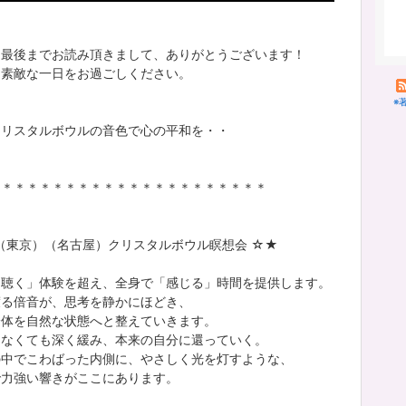
も最後までお読み頂きまして、ありがとうございます！
も素敵な一日をお過ごしください。
※
クリスタルボウルの音色で心の平和を・・
＊＊＊＊＊＊＊＊＊＊＊＊＊＊＊＊＊＊＊＊＊＊
（東京）（名古屋）クリスタルボウル瞑想会 ☆★
「聴く」体験を超え、全身で「感じる」時間を提供します。
渡る倍音が、思考を静かにほどき、
身体を自然な状態へと整えていきます。
らなくても深く緩み、本来の自分に還っていく。
の中でこわばった内側に、やさしく光を灯すような、
で力強い響きがここにあります。