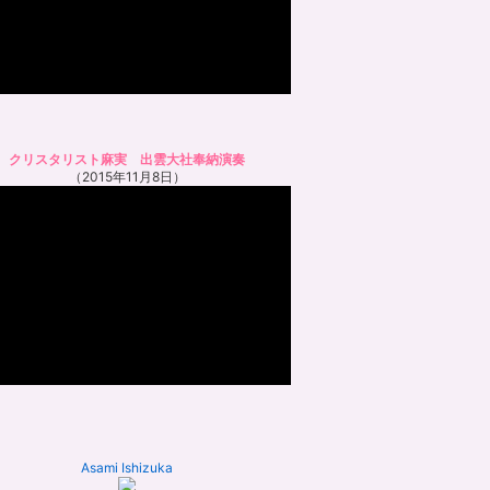
クリスタリスト麻実 出雲大社奉納演奏
（2015年11月8日）
Asami Ishizuka