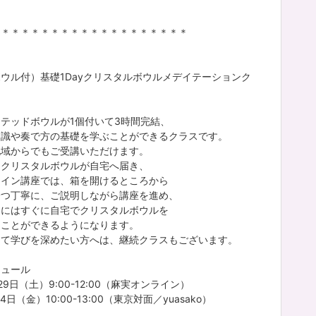
＊＊＊＊＊＊＊＊＊＊＊＊＊＊＊＊＊＊＊＊
ウル付）基礎1Dayクリスタルボウルメデイテーションク
】
テッドボウルが1個付いて3時間完結、
知識や奏で方の基礎を学ぶことができるクラスです。
地域からでもご受講いただけます。
にクリスタルボウルが自宅へ届き、
ライン講座では、箱を開けるところから
一つ丁寧に、ご説明しながら講座を進め、
的にはすぐに自宅でクリスタルボウルを
ることができるようになります。
して学びを深めたい方へは、継続クラスもございます。
ジュール
29日（土）9:00-12:00（麻実オンライン）
4日（金）10:00-13:00（東京対面／yuasako）