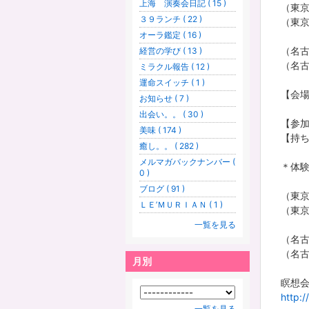
上海 演奏会日記 ( 15 )
（東京
３９ランチ ( 22 )
（東京
オーラ鑑定 ( 16 )
（名古
経営の学び ( 13 )
（名古
ミラクル報告 ( 12 )
運命スイッチ ( 1 )
【会場
お知らせ ( 7 )
（名
出会い。。 ( 30 )
【参加
美味 ( 174 )
【持
癒し。。 ( 282 )
メルマガバックナンバー (
＊体験
0 )
ブログ ( 91 )
（東京
ＬＥ’ＭＵＲＩＡＮ ( 1 )
（東京
一覧を見る
（名古
（名古
月別
瞑想
http:
一覧を見る