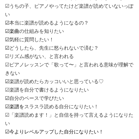
☑︎うちの子、ピアノやってたけど楽譜が読めていないっぽ
い
☑︎
本当に楽譜が読めるようになるの？
☑︎楽曲
の仕組みを知りたい
☑︎
気軽に質問したい！
☑︎
どうしたら、先生に怒られないで済む？
☑︎リズム感がない、と言われる
☑︎ピアノレッスンで「歌って〜」と言われる意味が理解で
きない
☑︎
楽譜が読めたらカッコいいと思っている♡
☑︎楽譜を自分で書けるようになりたい
☑︎
自分のペースで学びたい
☑︎楽譜を
スラスラ読める自分になりたい！
☑︎「楽譜読めます！」と自信を持って言えるようになりた
い
☑︎今よりレベルアップした自分になりたい！