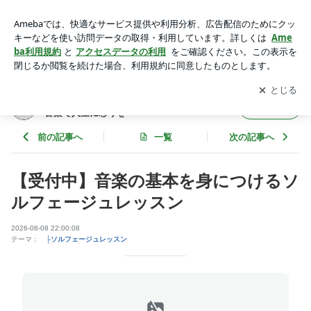
千葉県浦安市 音楽の基本 ソルフェージュ 初心者OK オ
ンライン可 クロワッソン音楽教室 | 小倉梨紗子の感覚タイ
アプリをダウンロードして
ブログの更新通知
を受け取りまし
開く
プ別音楽レッスン！〜音楽で人生に彩りを〜
ょう。
小倉梨紗子の感覚タイプ別音楽レッスン！〜
フォロー
音楽で人生に彩りを〜
前の記事へ
一覧
次の記事へ
【受付中】音楽の基本を身につけるソ
ルフェージュレッスン
2026-08-08 22:00:08
テーマ：
├ソルフェージュレッスン