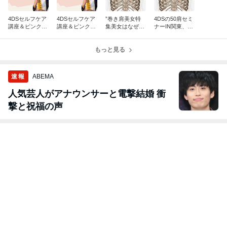
4DSセルフケア
4DSセルフケア
”巻き肩美女特
4DSの50肩セミ
講座＆ピンクテ
講座＆ピンクテ
集美女はなぜ巻
ナーIN関東、6
ープの鎌田先生
ープの鎌田先生
き肩か？”
月21日14時から
とコラボ ９月
とコラボ ９月
1３日1３時から
1３日1３時から
もっと見る
速報
ABEMA
人気芸人がアナウンサーと電撃結婚 衝
撃と祝福の声