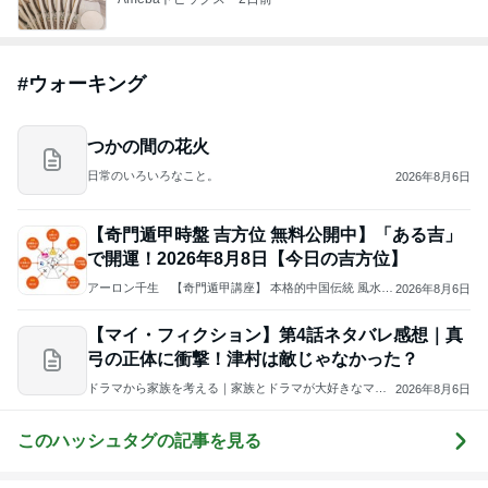
#
ウォーキング
つかの間の花火
日常のいろいろなこと。
2026年8月6日
【奇門遁甲時盤 吉方位 無料公開中】「ある吉」
で開運！2026年8月8日【今日の吉方位】
アーロン千生 【奇門遁甲講座】 本格的中国伝統 風水・
2026年8月6日
奇門遁甲・四柱推命・断易の開運法で思い描いた未来を
現実に
【マイ・フィクション】第4話ネタバレ感想｜真
弓の正体に衝撃！津村は敵じゃなかった？
ドラマから家族を考える｜家族とドラマが大好きなママ
2026年8月6日
のブログ
このハッシュタグの記事を見る