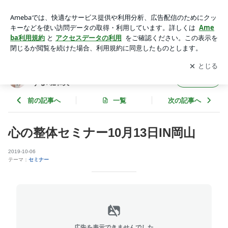
心の整体セミナー10月13日IN岡山 | ４DS姿勢革命！巻き
肩、脱力で人生は好転する♪堀和夫
アプリをダウンロードして
ブログの更新通知
を受け取りまし
開く
ょう。
４DS姿勢革命！巻き肩、脱力で人生は好転
フォロー
する♪堀和夫
前の記事へ
一覧
次の記事へ
心の整体セミナー10月13日IN岡山
2019-10-06
テーマ：
セミナー
広告を表示できませんでした