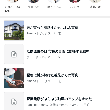
BEYOOOOO
島倉りか
ゆうこりん
石 安伊
蒼井心音
NDS
夫が言った引越すかもしれん言葉
Amebaトピックス
2日前
広島原爆の日 市長の言葉に動揺する総理
ブルーサファイア
1日前
翌朝に謎が解けた義兄からの写真
Amebaトピックス
1日前
斎藤元彦がぶらぶら動画のアップを止めた
Bank of Dreamの公営競技はどこへ行く
9日前