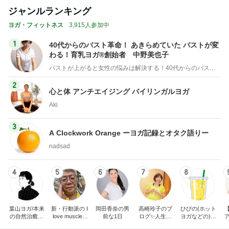
ジャンルランキング
ヨガ・フィットネス
3,915人参加中
1
40代からのバスト革命！ あきらめていた バストが変
わる！育乳ヨガ®創始者 中野美也子
バストが上がると女性の悩みは解決する！40代からのバスト革命「育乳ヨガ®」創始者 中野美也子
2
心と体 アンチエイジング バイリンガルヨガ
Aki
3
A Clockwork Orange ーヨガ記録とオタク語りー
nadsad
4
5
6
7
8
葉山ヨガ/本来
新・行動派の I
岡田香奈の男
高崎玲子のブ
ひびの(ホット
の自然治癒力
love muscle b
前な1日
ログ✨人生最
ヨガなどの)き
が蘇る、呼吸
eauty!
後まで自分の
ろく