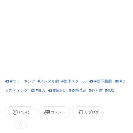
#
ウォーキング
#
メンタル的
#
整体スクール
#
皮下脂肪
#
フ
ァスティング
#
ヨガ
#
筋トレ
#
姿勢革命
#
心と体
#
4DS
いいね
コメント
リブログ
3