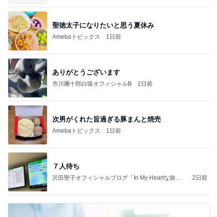
聖徳太子になりたいと思う夏休み
Amebaトピックス
1日前
ありがとうございます
市川團十郎白猿オフィシャルB
2日前
次男がくれた旨過ぎる豚まんと焼売
Amebaトピックス
1日前
７人待ち
沢田聖子オフィシャルブログ「In My Heartな旅日
2日前
記」by Ameba