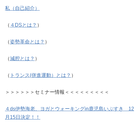
私（自己紹介）
（
４DSとは？
）
（
姿勢革命とは？
）
（
減腔とは？
）
（
トランス(併進運動）とは？
）
＞＞＞＞＞＞セミナー情報＜＜＜＜＜＜＜＜＜
４ds伊勢海老、ヨガとウォーキングin鹿児島いぶすき 12
月15日決定！！
■４DS新着情報