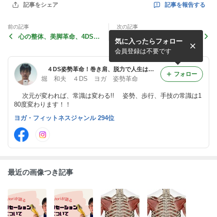
記事を報告する
記事をシェア
前の記事
次の記事
心の整体、美脚革命、4DSヨ
不幸やスランプを止める方法
気に入ったらフォロー
ガ、ウォーキング体験会10
は？
月27日IN東京
会員登録は不要です
４DS姿勢革命！巻き肩、脱力で人生は好転する♪堀和夫
フォロー
堀 和夫 ４DS ヨガ 姿勢革命
次元が変われば、常識は変わる!! 姿勢、歩行、手技の常識は1
80度変わります！！
ヨガ・フィットネスジャンル 294位
最近の画像つき記事