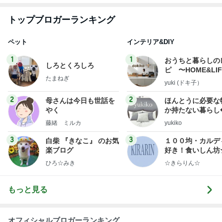
トップブロガーランキング
ペット
インテリア&DIY
1
1
おうちと暮らしの
しろとくろしろ
ピ 〜HOME&LI
たまねぎ
yuki (ドキ子）
2
2
母さんは今日も世話を
ほんとうに必要な
やく
か持たない暮らし
ep Life Simple
藤緒 ミルカ
yukiko
ンテリアのきろく
3
3
白柴 『きなこ』 のお気
１００均・カルデ
楽ブログ
好き！食いしん坊
らりん☆のブログ
ひろ☆みき
☆きらりん☆
もっと見る
オフィシャルブロガーランキング