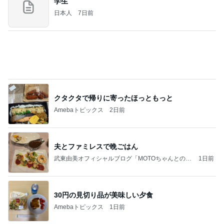
学生
日本人
7日前
クタクタで帰りに寄ったほっともっと
Amebaトピックス
2日前
夫とファミレスで晩ごはん
武東由美オフィシャルブログ「MOTOちゃんとのは
1日前
っぴぃな毎日」Powered by Ameba
30円の見切り品が美味しい夕食
Amebaトピックス
1日前
同じ夢
四コマ戦士 パパ戦記
10日前