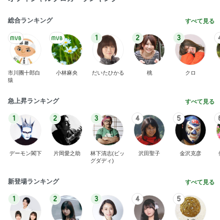
総合ランキング
すべて見る
1
2
3
市川團十郎白
小林麻央
だいたひかる
桃
クロ
猿
急上昇ランキング
すべて見る
1
2
3
4
5
デーモン閣下
片岡愛之助
林下清志(ビッ
沢田聖子
金沢克彦
グダディ)
新登場ランキング
すべて見る
1
2
3
4
5