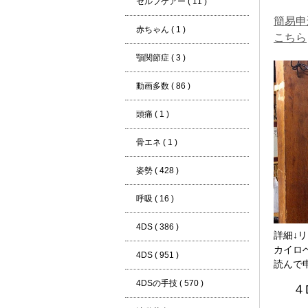
セルフケアー ( 11 )
簡易申
赤ちゃん ( 1 )
こちら
顎関節症 ( 3 )
動画多数 ( 86 )
頭痛 ( 1 )
骨エネ ( 1 )
姿勢 ( 428 )
呼吸 ( 16 )
4DS ( 386 )
詳細↓
カイロ
4DS ( 951 )
読んで
4DSの手技 ( 570 )
４