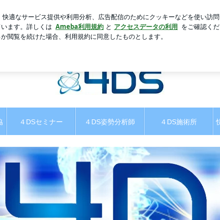
新規登録
ダの食玩を発見
芸能人ブログ
人気ブログ
コース in岡山 | ４DS姿勢革命！巻き肩、脱力で人生は好
♪堀和夫
協
４DSセミナー
４DS姿勢分析師
４DS施術所