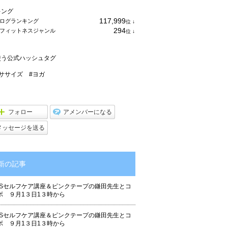
キング
117,999
ログランキング
位
↓
ラ
294
フィットネスジャンル
位
↓
ン
ラ
キ
ン
ン
キ
グ
使う公式ハッシュタグ
ン
下
グ
降
下
ササイズ
#ヨガ
降
フォロー
アメンバーになる
メッセージを送る
新の記事
DSセルフケア講座＆ピンクテープの鎌田先生とコ
ボ ９月1３日1３時から
DSセルフケア講座＆ピンクテープの鎌田先生とコ
ボ ９月1３日1３時から