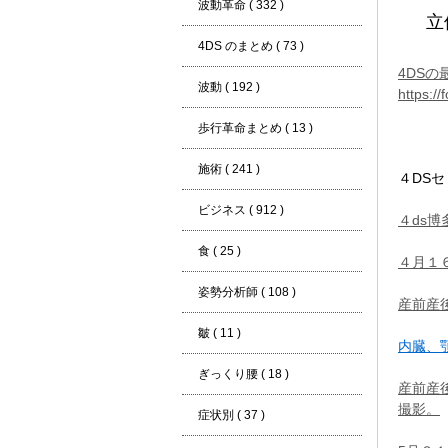
波動革命 ( 332 )
立
4DS のまとめ ( 73 )
4
D
S
の
波動 ( 192 )
https:/
歩行革命まとめ ( 13 )
施術 ( 241 )
４DS
ビジネス ( 912 )
４ds
食 ( 25 )
４月１
姿勢分析師 ( 108 )
産前産
皺 ( 11 )
内臓、
ぎっくり腰 ( 18 )
産前産
撮影。
症状別 ( 37 )