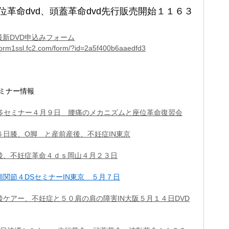
位革命dvd、頭蓋革命dvd先行販売開始１１６３
最新
D
V
D
申
込
み
フ
ォ
ー
ム
/form1ssl.fc2.com/form/?id=2a5f400b6aaedfd3
セミナー情報
博多セミナー４月９日 腰痛のメカニズムと座位革命復習会
６日膝、O脚 と産前産後、不妊症IN東京
後、不妊症革命４ｄｓ岡山４月２３日
顎関節４DSセミナーIN東京 ５月７日
後ケアー、不妊症と５０肩の肩の障害IN大阪５月１４日DVD