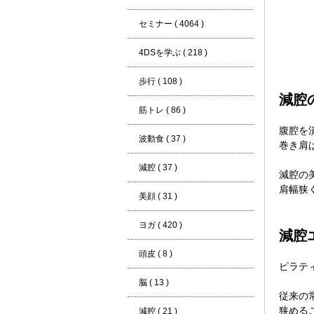
セミナー ( 4064 )
4DSを学ぶ ( 218 )
歩行 ( 108 )
減腔
筋トレ ( 86 )
腹腔を
波動食 ( 37 )
巻き肩
減腔 ( 37 )
減腔の
肩幅狭
美顔 ( 31 )
ヨガ ( 420 )
減腔
頭皮 ( 8 )
ピラテ
脳 ( 13 )
従来の
狭める
減腔 ( 21 )