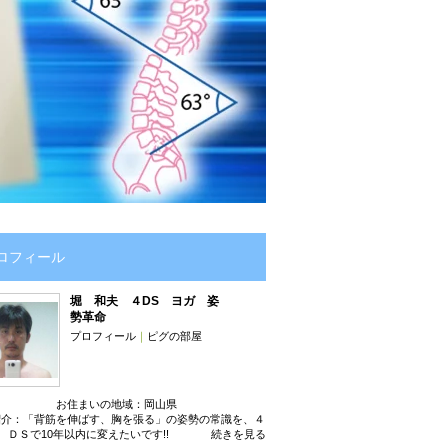
ロフィール
堀 和夫 ４DS ヨガ 姿
勢革命
プロフィール
｜
ピグの部屋
お住まいの地域：
岡山県
紹介：「背筋を伸ばす、胸を張る」の姿勢の常識を、４
ＤＳで10年以内に変えたいです!!
続きを見る