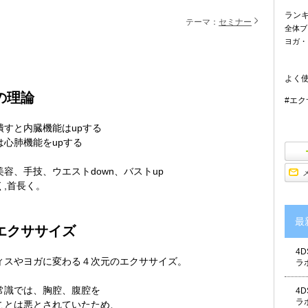
ラン
テーマ：
セミナー
全体ブ
ヨガ・
よく
の理論
#エク
潰すと内臓機能はupする
は心肺機能をupする
美容、手技、ウエストdown、バストup
く,首長く。
最
エクササイズ
4
ィスやヨガに変わる４次元のエクササイズ。
ラ
常識では、胸腔、腹腔を
4
ラ
ことは悪とされていたため、