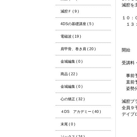
減腔を
減腔Ｆ ( 9 )
１０：
4DSの基礎講座 ( 5 )
１３：
実
電磁波 ( 19 )
減
イ
肩甲骨、巻き肩 ( 20 )
開始
金城編集 ( 0 )
受講料
商品 ( 22 )
事前予
直前予
金城編集 ( 0 )
姿勢分
心の矯正 ( 32 )
減腔プ
全員９
４DS アカデミー ( 40 )
デイプ
末尾 ( 0 )
ソックス ( 24 )