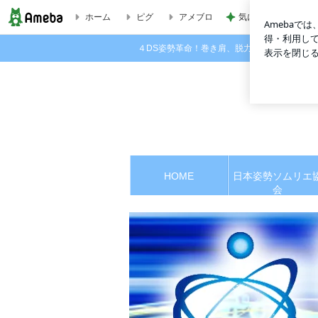
ホーム
ピグ
アメブロ
気になっていたコメ
7/2 減腔トレーナー・プラクティショナー・インストラクター
４DS姿勢革命！巻き肩、脱力で人生は好転する
HOME
日本姿勢ソムリエ
会