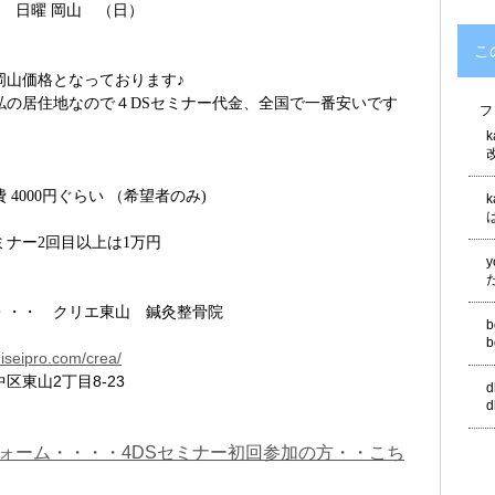
日 日曜 岡山 （日）
こ
岡山価格となっております♪
私の居住地なので４DSセミナー代金、全国で一番安いです
フ
k
費
円ぐらい
（希望者のみ
4000
)
k
ミナー2回目以上は1万円
y
クリエ東山 鍼灸整骨院
・・・
b
b
hiseipro.com/crea/
区東山2丁目8-23
ォーム・・・・4DSセミナー初回参加の方・・こち