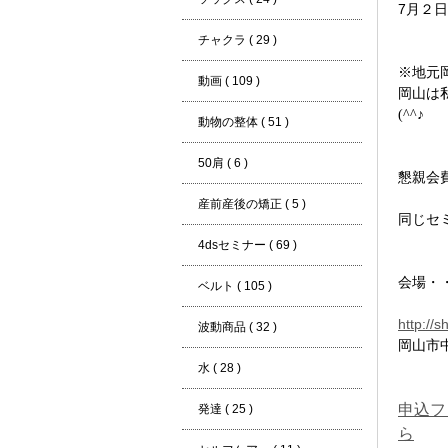
7月２
チャクラ ( 29 )
※地元
動画 ( 109 )
岡山は
(^^♪
動物の整体 ( 51 )
50肩 ( 6 )
懇親会
産前産後の矯正 ( 5 )
同じセ
4dsセミナー ( 69 )
会場・
ベルト ( 105 )
http://s
波動商品 ( 32 )
岡山市中
水 ( 28 )
申込フ
発達 ( 25 )
ら