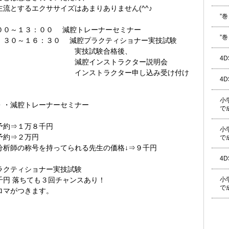
主流とするエクササイズはあまりありません(^^♪
”
００～１３：００ 減腔トレーナーセミナー
”
３０～１６：３０ 減腔プラクティショナー実技試験
技試験合格後、
4
腔インストラクター説明会
ンストラクター申し込み受け付け
4
小
・・減腔トレーナーセミナー
で
約⇒１万８千円
小
約⇒２万円
で
析師の称号を持ってられる先生の価格↓⇒９千円
4
ラクティショナー実技試験
小
千円 落ちても３回チャンスあり！
で
ロマがつきます。