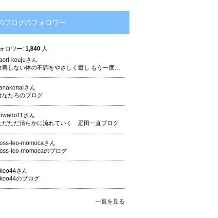
のブログのフォロワー
ォロワー:
1,840
人
aori-koujuさん
改善しない体の不調をやさしく癒し もう一度人生を楽しむための お香 × 潜在意識ヒーリング「 香寿〜kouju〜 」香織のブログ
anakonaiさん
はなたろのブログ
owado11さん
ただただ清らかに流れていく 疋田一直ブログ
oss-leo-momocaさん
oss-leo-momocaのブログ
dkoo44さん
dkoo44のブログ
一覧を見る