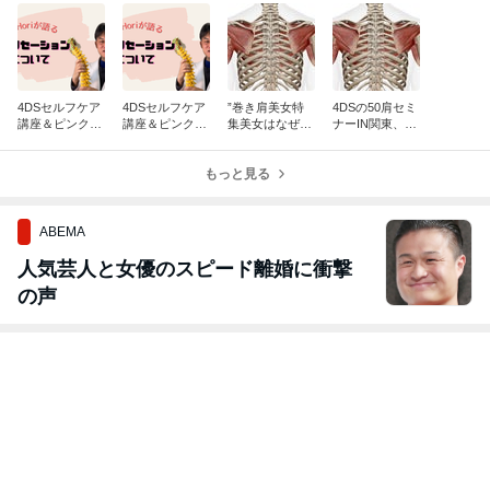
4DSセルフケア
4DSセルフケア
”巻き肩美女特
4DSの50肩セミ
講座＆ピンクテ
講座＆ピンクテ
集美女はなぜ巻
ナーIN関東、6
ープの鎌田先生
ープの鎌田先生
き肩か？”
月21日14時から
とコラボ ９月
とコラボ ９月
1３日1３時から
1３日1３時から
もっと見る
ABEMA
人気芸人と女優のスピード離婚に衝撃
の声