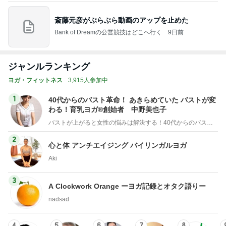
斎藤元彦がぶらぶら動画のアップを止めた
Bank of Dreamの公営競技はどこへ行く
9日前
ジャンルランキング
ヨガ・フィットネス
3,915人参加中
1
40代からのバスト革命！ あきらめていた バストが変
わる！育乳ヨガ®創始者 中野美也子
バストが上がると女性の悩みは解決する！40代からのバスト革命「育乳ヨガ®」創始者 中野美也子
2
心と体 アンチエイジング バイリンガルヨガ
Aki
3
A Clockwork Orange ーヨガ記録とオタク語りー
nadsad
4
5
6
7
8