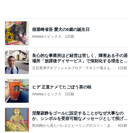
假屋崎省吾 愛犬の6歳の誕生日
Amebaトピックス
1日前
良心的な事業所ほど経営は苦しく、障害ある子の居
場所「放課後デイサービス」で深刻化する理念と現
実の
立石美津子オフィシャルブログ「テキトー母さんの
1日前
すすめ」Powered by Ameba
ヒデ 正直ナメてたごぼう茶の味
Amebaトピックス
1日前
涅槃寂静をゴールに設定することがなぜ大事なの
か、シンボルを受容可能なメッセージとして投げる
ことが
気功師から見たバレエとヒーリングのコツ～「まと
4日前
いのば」ブログ