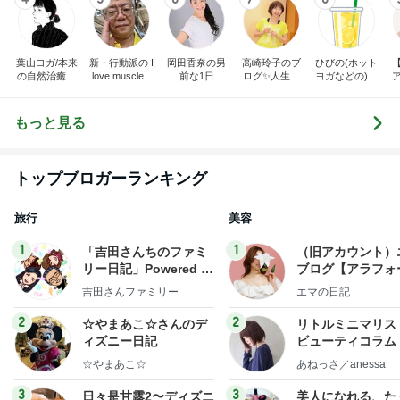
葉山ヨガ/本来
新・行動派の I
岡田香奈の男
高崎玲子のブ
ひびの(ホット
の自然治癒力
love muscle b
前な1日
ログ✨人生最
ヨガなどの)き
が蘇る、呼吸
eauty!
後まで自分の
ろく
と脊髄のヨガ
足で歩こう‼️運
習慣
動は裏切らな
もっと見る
い
トップブロガーランキング
旅行
美容
1
1
「吉田さんちのファミ
（旧アカウント）
リー日記」Powered b
ブログ【アラフォ
y Ameba 吉田さんファ
社売却セカンドラ
吉田さんファミリー
エマの日記
ミリーオフィシャルブ
フ】
ログ
2
2
☆やまあこ☆さんのデ
リトルミニマリス
ィズニー日記
ビューティコラム 
little minimalist'
☆やまあこ☆
あねっさ／anessa
uty colum
3
3
日々是甘露2〜ディズニ
美人になれる、た