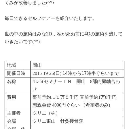
くみが改善しました(^^♪
毎日できるセルフケアーも紹介いたします。
世の中の施術はみな2D，私が死ぬ前に4Dの施術を残して
いきたいです(^^♪
地域
岡山
開催日時
2015-19
-25
(
日
)
14時から
17時半
ぐらいまで
名称
4
ＤＳセミナーＩＮ 岡山
8
部内臓軸合わ
せ
費用
事前予約…１万５千円
直前予約
1
万
8
千円
懇親会費
4000
円ぐらい
（希望者のみ
)
主催者
クリエ（株）
会場
クリエ東山 針灸接骨院