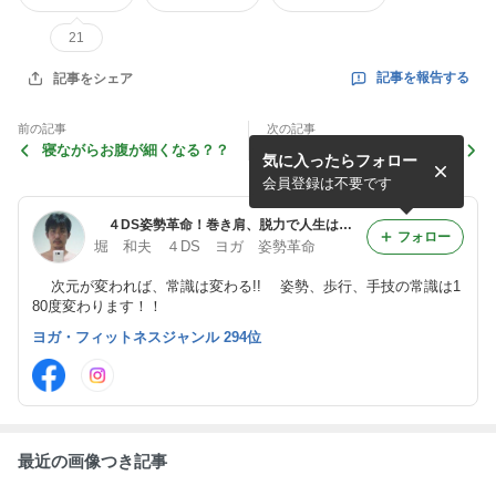
21
記事を報告する
記事をシェア
前の記事
次の記事
寝ながらお腹が細くなる？？
気功で皺を取る？
気に入ったらフォロー
会員登録は不要です
４DS姿勢革命！巻き肩、脱力で人生は好転する♪堀和夫
フォロー
堀 和夫 ４DS ヨガ 姿勢革命
次元が変われば、常識は変わる!! 姿勢、歩行、手技の常識は1
80度変わります！！
ヨガ・フィットネスジャンル 294位
最近の画像つき記事