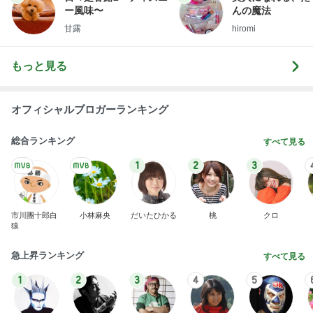
ー風味〜
んの魔法
甘露
hiromi
もっと見る
オフィシャルブロガーランキング
総合ランキング
すべて見る
1
2
3
市川團十郎白
小林麻央
だいたひかる
桃
クロ
猿
急上昇ランキング
すべて見る
1
2
3
4
5