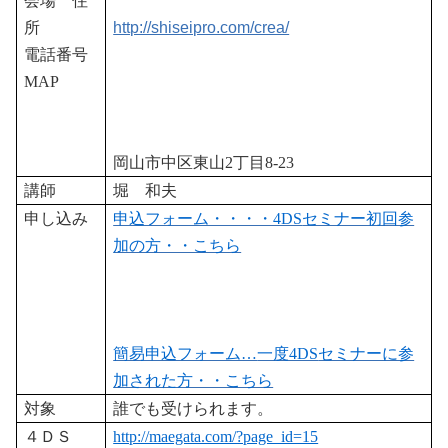
会場 住
所
http://shiseipro.com/crea/
電話番号
MAP
岡山市中区東山
2
丁目
8-23
講師
堀 和夫
申し込み
申込フォーム・・・・4DS
セミナー初回参
加の方・・こちら
簡易申込フォーム…
一度4DS
セミナーに参
加された方・・こちら
対象
誰でも受けられます。
４ＤＳ
http://maegata.com/?page_id=15