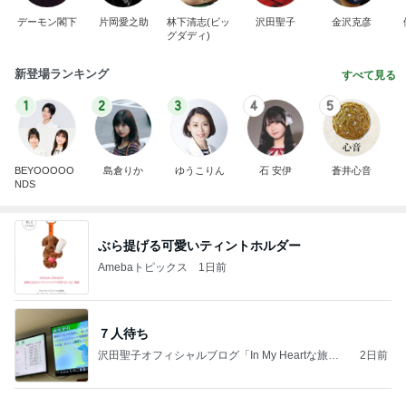
デーモン閣下
片岡愛之助
林下清志(ビッ
沢田聖子
金沢克彦
グダディ)
新登場ランキング
すべて見る
1
2
3
4
5
BEYOOOOO
島倉りか
ゆうこりん
石 安伊
蒼井心音
NDS
ぶら提げる可愛いティントホルダー
Amebaトピックス
1日前
７人待ち
沢田聖子オフィシャルブログ「In My Heartな旅日
2日前
記」by Ameba