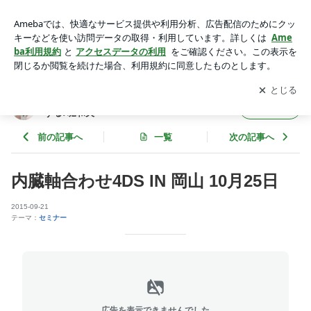
内臓軸合わせ4DS IN 岡山 10月25日 | ４DS姿勢革命！巻き
肩、脱力で人生は好転する♪堀和夫
アプリをダウンロードして
ブログの更新通知
を受け取りまし
開く
ょう。
４DS姿勢革命！巻き肩、脱力で人生は好転
フォロー
する♪堀和夫
前の記事へ
一覧
次の記事へ
内臓軸合わせ4DS IN 岡山 10月25日
2015-09-21
テーマ：
セミナー
広告を表示できませんでした