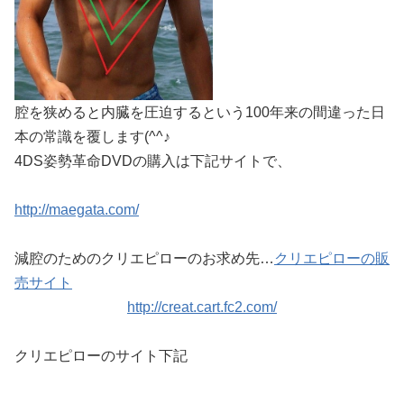
腔を狭めると内臓を圧迫するという100年来の間違った日
本の常識を覆します(^^♪
4DS姿勢革命DVDの購入は下記サイトで、
http://maegata.com/
減腔のためのクリエピローのお求め先…
クリエピローの販
売サイト
http://creat.cart.fc2.com/
クリエピローのサイト下記