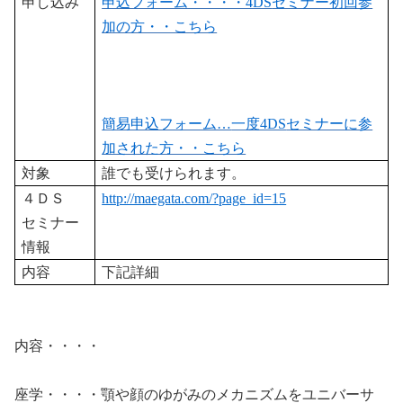
申し込み
申込フォーム・・・・4DS
セミナー初回参
加の方・・こちら
簡易申込フォーム…
一度4DS
セミナーに参
加された方・・こちら
対象
誰でも受けられます。
４ＤＳ
http://maegata.com/?page_id=15
セミナー
情報
内容
下記詳細
内容・・・・
座学・・・・顎や顔のゆがみのメカニズムをユニバーサ