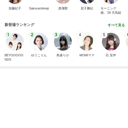
A宮一家はなぜご静養しないのかなどとくだらない
記事
ブルーサファイア
2日前
帰宅後焼くだけの鶏皮串焼き
Amebaトピックス
2日前
理由を
ZERO「不都合な…ver2」
1日前
塩を強めにするもずく豚しゃぶ