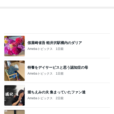
愚痴っぽくてすみません
だいたひかるオフィシャルブログ Powered by Ame
1日前
ba
堀ちえみの夫 息子も絶賛の絶品辣油
Amebaトピックス
1日前
昨日の通勤コーデ＆【本日20時スタート】楽天お買
い物マラソンお得情報まとめ
norikoオフィシャルブログ「Noricoco room 〜365
6日前
日コーディネート日記〜」Powered by Ameba
コストコのチーズで味がグンとアップ