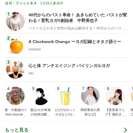
ミリーオフィシャルブ
ログ
2
2
☆やまあこ☆さんのデ
母さんは今日も世
ィズニー日記
やく
☆やまあこ☆
藤緒 ミルカ
3
3
日々是甘露2〜ディズニ
白柴 『きなこ』 
ー風味〜
楽ブログ
甘露
ひろ☆みき
もっと見る
オフィシャルブロガーランキング
総合ランキング
すべて見る
1
2
3
市川團十郎白
小林麻央
だいたひかる
桃
クロ
猿