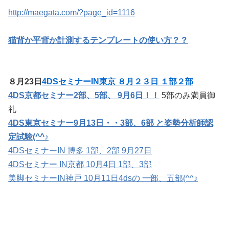
http://maegata.com/?page_id=1116
猫背か平背か計測するテンプレートの使い方？？
８月23日
4DSセミナーIN東京 ８月２３日 １部２部
4DS京都セミナー2部、5部、 9月6日！！
5部のみ満員御
礼
4DS東京セミナー9月13日・・3部、6部 と姿勢分析師認
定試験(^^♪
4DSセミナーIN 博多 1部、2部 9月27日
4DSセミナー IN京都 10月4日 1部、3部
美脚セミナーIN神戸 10月11日4dsの 一部、五部(^^♪