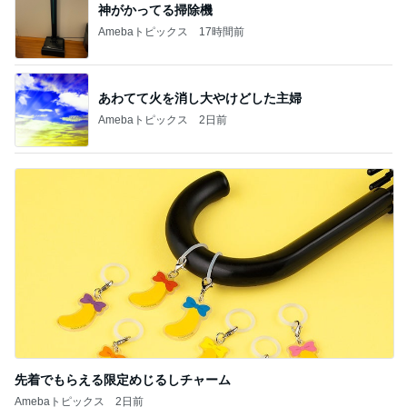
Amebaトピックス
1日前
【注文住宅】すでにリフォームを、検討している。
桃オフィシャルブログ Powered by Ameba
1日前
薬丸裕英 妻と大正ロマンな喫茶店
Amebaトピックス
24時間前
もうすぐ〜〜♡
私立恵比寿中学オフィシャルブログ Powered by A
5日前
meba