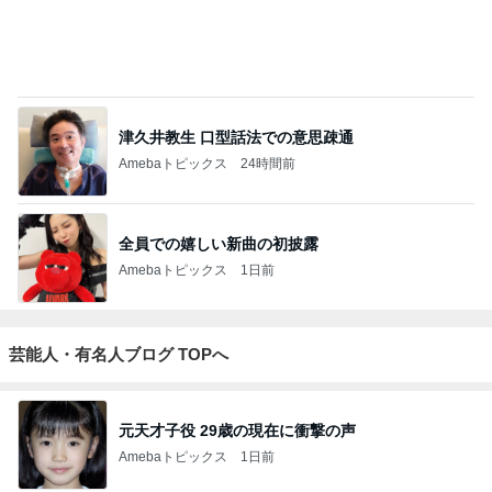
Aki
4
5
6
7
8
新・行動派の I
葉山ヨガ/本来
ひびの(ホット
岡田香奈の男
【美美美マニ
love muscle b
の自然治癒力
ヨガなどの)き
前な1日
ア】酒好きイ
eauty!
が蘇る、呼吸
ろく
ンストラクタ
と脊髄のヨガ
ー大橋明子の
足
習慣
ヨガピラティ
もっと見る
ス時々ダンス
假屋崎省吾 軽井沢駅構内のダリア
Amebaトピックス
1日前
特養をデイサービスと思う認知症の母
Amebaトピックス
1日前