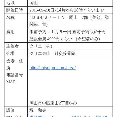
地域
岡山
開催日時
2015-09
-20
(
日
)
14時から
18
時ぐらいまで
名称
4
ＤＳセミナーＩＮ 岡山
7
部（美顔、顎
関節、首)
費用
事前予約…１万５千円
直前予約
1
万
8
千円
懇親会費
4000
円ぐらい
（希望者のみ
)
主催者
クリエ（株）
会場
クリエ東山 針灸接骨院
会場 住
所
http://shiseipro.com/crea/
電話番号
MAP
岡山市中区東山
2
丁目
8-23
講師
堀 和夫