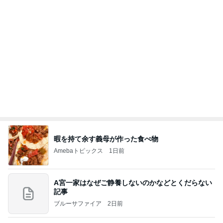
CHICA#TETSU 大坪茉乃
BEYOOOOONDSオフィシャルブログ Powered by
2日前
Ameba
ほろっとほどけるほうじ茶の食感
Amebaトピックス
1日前
インターン面接4
四コマ戦士 パパ戦記
8日前