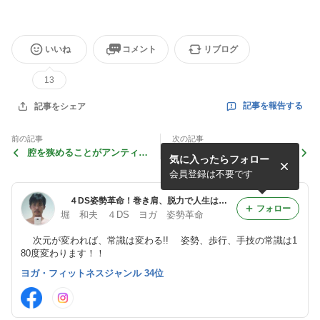
いいね
コメント
リブログ
13
記事を報告する
記事をシェア
前の記事
次の記事
腔を狭めることがアンティエ
合気技四十八手が生まれ
気に入ったらフォロー
ージング？？
る？？
会員登録は不要です
４DS姿勢革命！巻き肩、脱力で人生は好転する♪堀和夫
フォロー
堀 和夫 ４DS ヨガ 姿勢革命
次元が変われば、常識は変わる!! 姿勢、歩行、手技の常識は1
80度変わります！！
ヨガ・フィットネスジャンル 34位