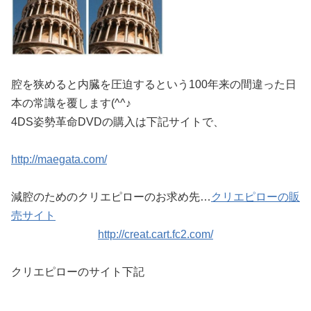
腔を狭めると内臓を圧迫するという100年来の間違った日
本の常識を覆します(^^♪
4DS姿勢革命DVDの購入は下記サイトで、
http://maegata.com/
減腔のためのクリエピローのお求め先…
クリエピローの販
売サイト
http://creat.cart.fc2.com/
クリエピローのサイト下記