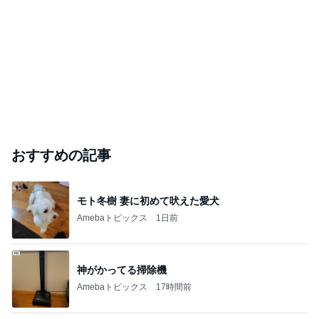
斉藤被告の妻 家族との写真を公開
Amebaトピックス
22時間前
【注文住宅】すでにリフォームを、検討している。
桃オフィシャルブログ Powered by Ameba
1日前
ジャンルランキング
ヨガ・フィットネス
3,918人参加中
1
40代からのバスト革命！ あきらめていた バストが変
わる！育乳ヨガ®創始者 中野美也子
バストが上がると女性の悩みは解決する！40代からのバスト革命「育乳ヨガ®」創始者 中野美也子
2
A Clockwork Orange ーヨガ記録とオタク語りー
nadsad
3
心と体 アンチエイジング バイリンガルヨガ