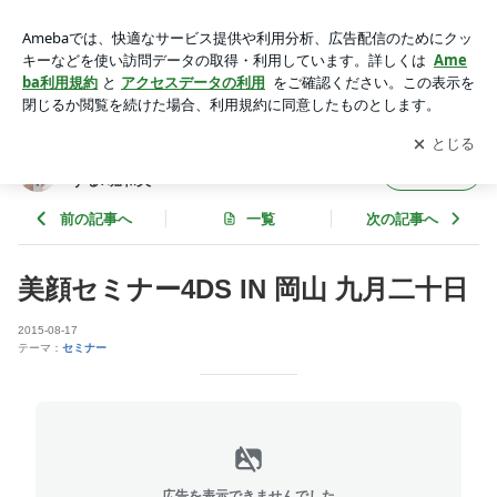
美顔セミナー4DS IN 岡山 九月二十日 | ４DS姿勢革命！巻き
肩、脱力で人生は好転する♪堀和夫
アプリをダウンロードして
ブログの更新通知
を受け取りまし
開く
ょう。
４DS姿勢革命！巻き肩、脱力で人生は好転
フォロー
する♪堀和夫
前の記事へ
一覧
次の記事へ
美顔セミナー4DS IN 岡山 九月二十日
2015-08-17
テーマ：
セミナー
広告を表示できませんでした