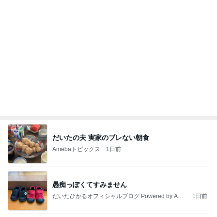
Amebaトピックス
1日前
9/10【イベント】のお知らせ
辰巳ゆうとオフィシャルブログ Powered by Ameb
2日前
a
假屋崎省吾 別荘のくっきりな浅間山
Amebaトピックス
1日前
2026/08/02(K) 3本
何でかな？何でだろ？
8日前