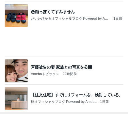
堀ちえみの夫 集まっていたファン達
Amebaトピックス
2日前
神がかってる掃除機
Amebaトピックス
17時間前
あわてて火を消し大やけどした主婦
Amebaトピックス
2日前