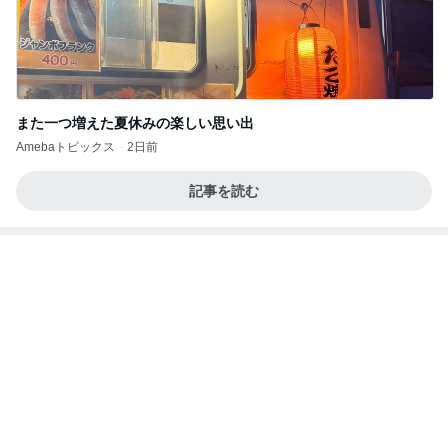
どの口が言えるの？
最後の悪あがき
1日前
堀ちえみの夫 デリバリーで夕飯
Amebaトピックス
2日前
【いなプー】素晴らしいところたくさん、ハマりす
ぎる場所
クロオフィシャルブログPowered by Ameba
4日前
ソファがなくくっつけない二人
Amebaトピックス
1日前