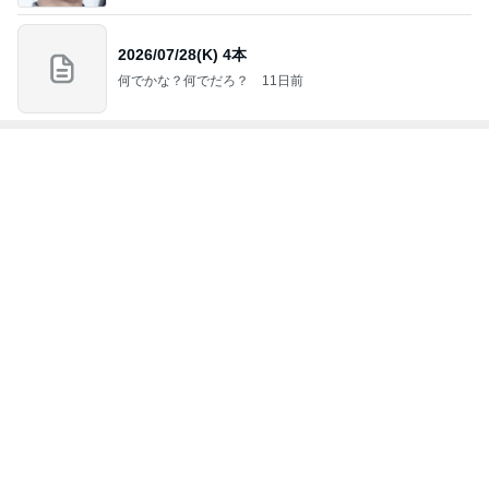
4
5
6
7
8
アンパンマン
怒りくまのブ
勝手に映画紹
MOJIの映画レ
∠かなめまよ
先生の映画講
ログ（仮）
介！？
ビュー
の胸はって行
座
け〜！自信持
って行け〜！
もっと見る