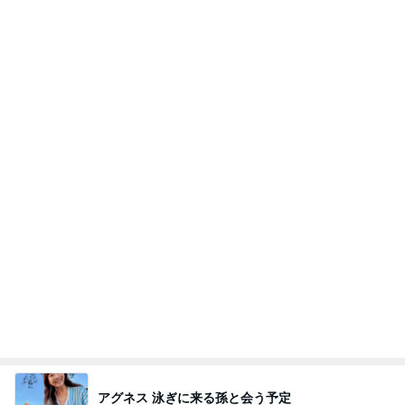
カレーのはずがタンドリーチキン
Amebaトピックス
2日前
夢見さんから 揺れが激しく注意していましょう❗️
マリアオフィシャルブログ「ひむかの風にさそわれ
9日前
て」Powered by Ameba
愛之助 キッチンカーのトルコライス
Amebaトピックス
13時間前
業務用アイスどこに売ってる？ロッテやタカナシ等
安い市販の2リットルアイスは業務スーパーやシャ
トレ
AKO | Smart Life
9日前