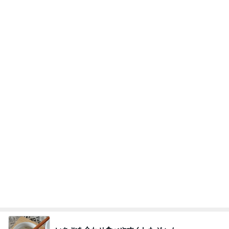
頭痛の母に娘がしてくれたお世話
Amebaトピックス
1日前
悲しすぎて立ち直れない。
クロオフィシャルブログPowered by Ameba
1日前
とっても新鮮だったガーリー衣装
Amebaトピックス
1日前
明日は1人で
だいたひかるオフィシャルブログ Powered by Ame
1日前