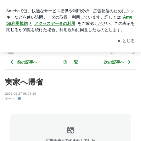
実家へ帰省 | 鶴 亀 鯉 狸 蛙のブログ
アプリをダウンロードして
ブログの更新通知
を受け取りまし
開く
ょう。
鶴 亀 鯉 狸 蛙のブログ
フォロー
前の記事へ
一覧
次の記事へ
実家へ帰省
2026-05-27 08:07:29
テーマ：
狸
広告を表示できませんでした