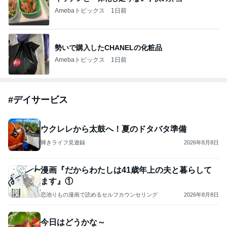
BABAのひとりごと
2026年8月8日
このハッシュタグの記事を見る
芸能人・有名人ブログ TOPへ
柴咲コウ 喜びの報告に芸能界からも祝福
Amebaトピックス
1日前
悲しすぎて立ち直れない。
クロオフィシャルブログPowered by Ameba
1日前
「心配」堂本剛 印象激変の近影
Amebaトピックス
17時間前