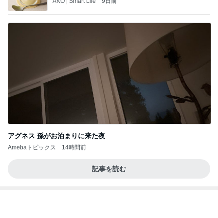
当ブログの売り上げ件数、一部公開します…
世帯年収500万 ゆるゆる4人家族の節約ブログ 〜
2日前
ケチ旦那と金銭感覚マヒ嫁の日々〜
果肉が贅沢に入った美味しいパフェ
Amebaトピックス
1日前
美味しいお茶とお菓子で。母とティータイム
小林礼奈オフィシャルブログ「小林礼奈のブーブー
9日前
ブログ」Powered by Ameba