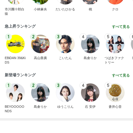
Amebaトピックス
1日前
横浜SOGOうまいもの大会
nanaオフィシャルブログ Powered by Ameba
12日前
エステの施術で減った体重への疑問
Amebaトピックス
2日前
2026/07/28(K) 4本
何でかな？何でだろ？
11日前