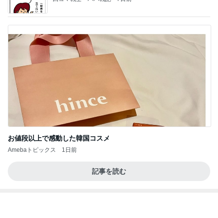
Amebaトピックス
1日前
あいのりクロ 図々しい人って、こういう人？
勝手に考察
3日前
処分に困る布団から始まった大掃除
Amebaトピックス
13時間前
今週から停電が始まる?! 片山さつき大臣の警告がE
BS、RV、そしてGESARA宣言が⁈
心の道標【旧：ヤ～ベェのブログ】
19時間前