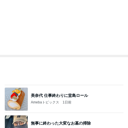
義母の話で変えることになった墓参り
Amebaトピックス
1日前
記事を読む
トップブロガーランキング
美容
ファッション
1
1
（旧アカウント）エマ
妻です。ママです