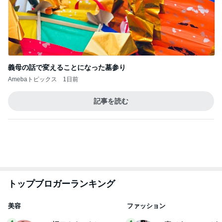
市川團十郎白
小林麻央
だいたひかる
桃
クロ
猿
急上昇ランキング
すべて見る
1
2
3
4
5
EBiDAN 39&Ki
高山善廣
こいたん
島倉りか
つばきファク
DS
トリー
新登場ランキング
すべて見る
1
2
3
4
5
BEYOOOOO
島倉りか
ゆうこりん
石 安伊
蒼井心音
NDS