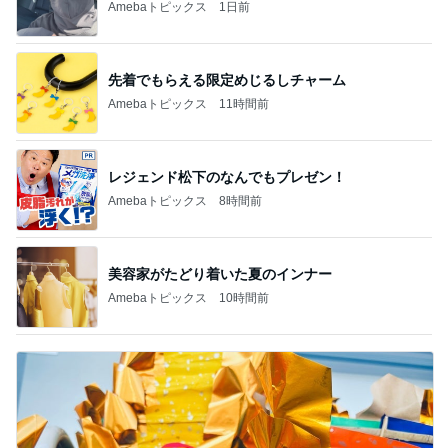
ブログ【アラフォー会
です。
社売却セカンドライ
エマの日記
eri.
フ】
2
2
リトルミニマリストの
40代からの大人
ビューティコラム The
アルを品良く着こ
little minimalist's bea
ファッションブロ
あねっさ／anessa
えりん
uty colum
3
3
美人になれる、たくさ
銀の滴降る降るま
んの魔法
に・・・
hiromi
illallan
もっと見る
オフィシャルブロガーランキング
総合ランキング
すべて見る
1
2
3