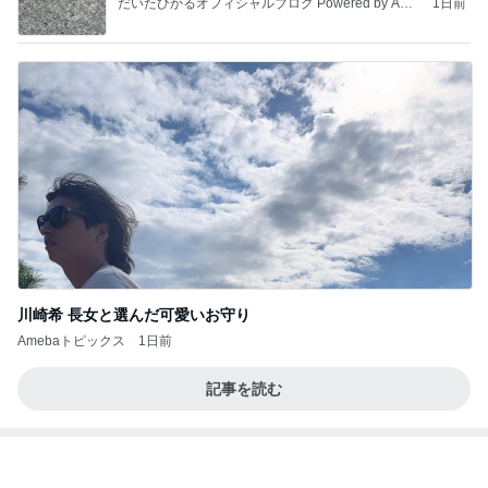
Amebaトピックス
1日前
20260803 鬼郁隊4人衆で中ちゃん釣行 写メ
中ちゃんのブログ
2日前
夫と疑った空港の1ポンドの品物
Amebaトピックス
1日前
私達が何も言えなくなる事を楽しみにしていまー
す｡
最後の悪あがき
3日前