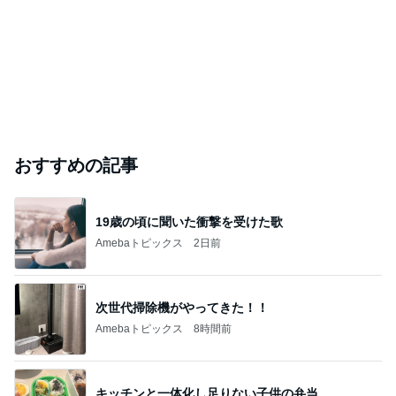
Amebaトピックス
1日前
勢いで購入したCHANELの化粧品
Amebaトピックス
1日前
#
デイサービス
ウクレレから太鼓へ！夏のドタバタ準備
輝きライフ見遊録
2026年8月8日
漫画『だからわたしは41歳年上の夫と暮らして
ます』①
恋池りもの漫画で読めるセルフカウンセリング
2026年8月8日
今日はどうかな～