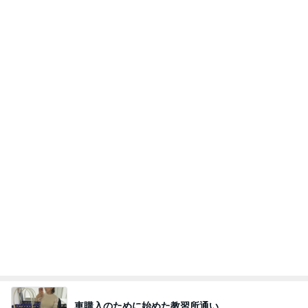
食べたりんごの種から始めた水耕栽培
Amebaトピックス
19時間前
今日の服装 ブログ読んでくれてて嬉しい瞬間。
桃オフィシャルブログ Powered by Ameba
2日前
夫の土産のずっしり重みがある梨
Amebaトピックス
1日前
インターン面接3
四コマ戦士 パパ戦記
7日前