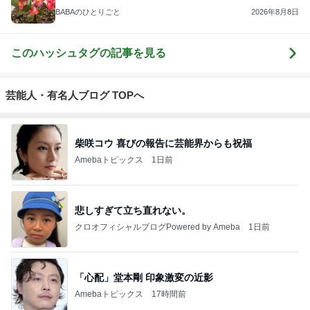
2026/07/28(K) 4本
何でかな？何でだろ？
11日前
ジャンルランキング
映画レビュー
7,028人参加中
1
連ドラについてじっくり語るブログ
ドラマミタロー
2
ゲーム感想、レビューなどなど趣味に関するまとめ
こだまもとる
3
三角絞めでつかまえて2
カミヤマ