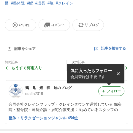
呂
#
整体院
#
鯉
#
成長
#
亀
#
クレイン
いいね
コメント
リブログ
記事を報告する
記事をシェア
前の記事
次の記事
もうすぐ梅雨入り
毎日暑い
気に入ったらフォロー
会員登録は不要です
鶴 亀 鯉 狸 蛙のブログ
フォロー
crafla2019
合同会社クレインフラップ・クレインタウンで運営している 鍼灸
院・整骨院・通所介護・居宅介護支援 に勤めているスタッフのブ
ログです。
整体・リラクゼーションジャンル 454位