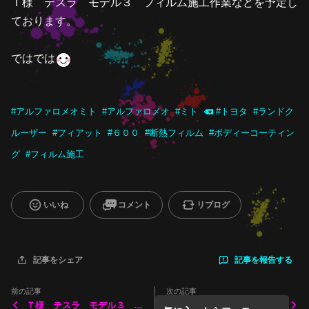
Ｔ様 テスラ モデル３ フィルム施工作業などを予定し
ております。
ではでは
#
アルファロメオミト
#
アルファロメオ
#
ミト
#
トヨタ
#
ランドク
ルーザー
#
フィアット
#
６００
#
断熱フィルム
#
ボディーコーティン
グ
#
フィルム施工
いいね
コメント
リブログ
記事を報告する
記事をシェア
前の記事
次の記事
Ｔ様 テスラ モデル３ フ
Ｔ様 フォルクスワーゲンゴ