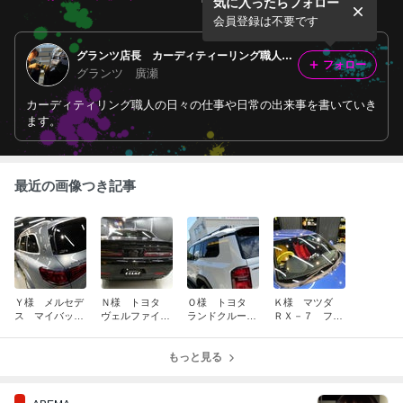
気に入ったらフォロー
ィルム施工作業など
ルフ ヘッドライトプロテク
ションフィルム施工作業など
会員登録は不要です
グランツ店長 カーディティーリング職人の日々。
フォロー
グランツ 廣瀬
カーディティリング職人の日々の仕事や日常の出来事を書いていき
ます。
最近の画像つき記事
Ｙ様 メルセデ
Ｎ様 トヨタ
Ｏ様 トヨタ
Ｋ様 マツダ
ス マイバッ
ヴェルファイ
ランドクルーザ
ＲＸ－７ フィ
ハ ＧＬＳ６０
ア 新車 ボデ
ー２５０ フィ
ルム施工作業な
０ フィルム施
ィーコーティン
ルム施工作業な
ど
工作業
グ作業など
もっと見る
ど