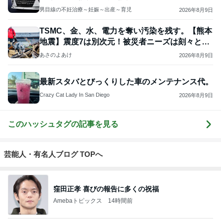
男目線の不妊治療～妊娠～出産～育児
2026年8月9日
TSMC、金、水、電力を奪い汚染を残す。【熊本
地震】震度7は別次元！被災者ニーズは刻々と変
わる！
あさのよあけ
2026年8月9日
最新スタバとびっくりした車のメンテナンス代。
Crazy Cat Lady In San Diego
2026年8月9日
このハッシュタグの記事を見る
芸能人・有名人ブログ TOPへ
窪田正孝 喜びの報告に多くの祝福
Amebaトピックス
14時間前