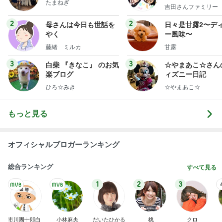
たまねぎ
y Ameba 吉田さ
吉田さんファミリー
ミリーオフィシャ
ログ
2
2
母さんは今日も世話を
日々是甘露2〜デ
やく
ー風味〜
藤緒 ミルカ
甘露
3
3
白柴 『きなこ』 のお気
☆やまあこ☆さん
楽ブログ
ィズニー日記
ひろ☆みき
☆やまあこ☆
もっと見る
オフィシャルブロガーランキング
総合ランキング
すべて見る
1
2
3
市川團十郎白
小林麻央
だいたひかる
桃
クロ