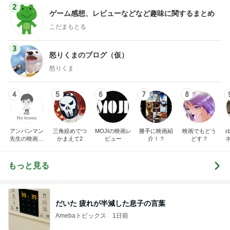
2
ゲーム感想、レビューなどなど趣味に関するまとめ
こだまもとる
3
怒りくまのブログ（仮）
怒りくま
4
5
6
7
8
アンパンマン
三角絞めでつ
MOJIの映画レ
勝手に映画紹
映画でもどう
先生の映画講
かまえて2
ビュー
介！？
どす？
座
もっと見る
だいた 疲れが半減した息子の言葉
Amebaトピックス
1日前