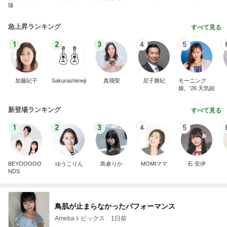
猿
急上昇ランキング
すべて見る
1
2
3
4
5
加藤紀子
Sakurashimeji
真飛聖
尼子勝紀
モーニング
娘。'26 天気組
新登場ランキング
すべて見る
1
2
3
4
5
BEYOOOOO
ゆうこりん
島倉りか
MOMIママ
石 安伊
NDS
鳥肌が止まらなかったパフォーマンス
Amebaトピックス
1日前