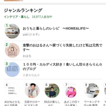
ジャンルランキング
インテリア・暮らし
18,977人参加中
1
おうちと暮らしのレシピ 〜HOME&LIFE〜
yuki (ドキ子）
2
進撃のおはるさん〜家づくり失敗したけど私は元気で
す〜
おはる
3
１００均・カルディ大好き！食いしん坊☆きらりん☆
のブログ
☆きらりん☆
4
5
6
7
8
めがねとかも
元祖サロネー
65点の暮らし
あさこの日々
ワーキングマ
めと北欧暮ら
ゼ マダム市川
かた。
（5人家族・投
ザー的 整理収
E