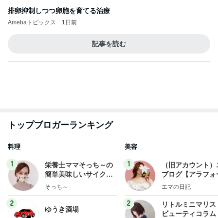
排卵抑制しつつ卵胞を育てる治療
Amebaトピックス
1日前
記事を読む
トップブロガーランキング
料理
美容
1
1
栄養士ママそっち～の
（旧アカウント）
簡単美味しいサイクル
ブログ【アラフォ
献立
社売却セカンドラ
そっち～
エマの日記
フ】
2
2
リトルミニマリス
ゆうき酒場
ビューティコラム 