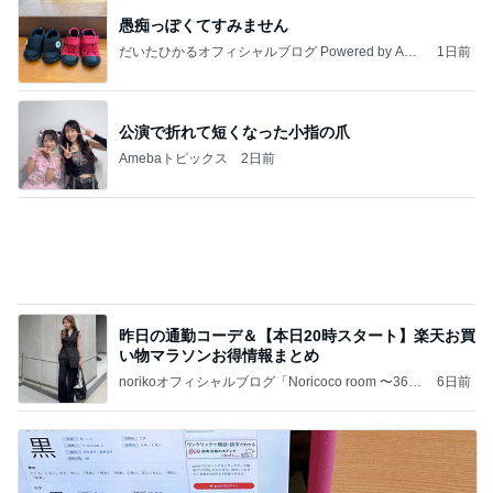
愚痴っぽくてすみません
だいたひかるオフィシャルブログ Powered by Ame
1日前
ba
公演で折れて短くなった小指の爪
Amebaトピックス
2日前
昨日の通勤コーデ＆【本日20時スタート】楽天お買
い物マラソンお得情報まとめ
norikoオフィシャルブログ「Noricoco room 〜365
6日前
日コーディネート日記〜」Powered by Ameba