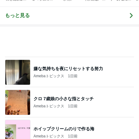
し
のほのぼのブ
資・家計簿・
納 ＆ 北欧イン
ログ
雑貨）
テリア
もっと見る
嫌な気持ちを夜にリセットする努力
Amebaトピックス
1日前
クロ 7歳娘の小さな指とタッチ
Amebaトピックス
1日前
ホイップクリームのりで作る海
Amebaトピックス
1日前