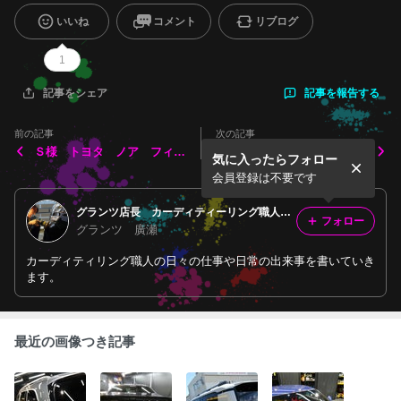
いいね
コメント
リブログ
1
記事を報告する
記事をシェア
前の記事
次の記事
Ｓ様 トヨタ ノア フィル
Ｋ様 トヨタ ヤリス ボデ
気に入ったらフォロー
ム施工作業など
ィーコーティングメンテナン
ス作業など
会員登録は不要です
グランツ店長 カーディティーリング職人の日々。
フォロー
グランツ 廣瀬
カーディティリング職人の日々の仕事や日常の出来事を書いていき
ます。
最近の画像つき記事