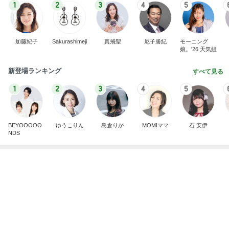
1
2
3
4
5
加藤紀子
Sakurashimeji
真飛聖
尼子勝紀
モーニング
娘。'26 天気組
新登場ランキング
すべて見る
1
2
3
4
5
BEYOOOOO
ゆうこりん
島倉りか
MOMIママ
石 安伊
NDS