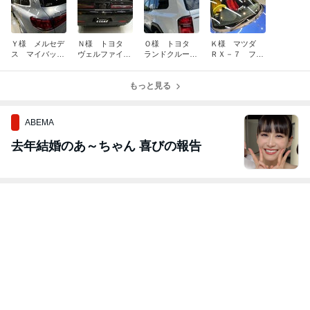
Ｙ様 メルセデ
Ｎ様 トヨタ
Ｏ様 トヨタ
Ｋ様 マツダ
ス マイバッ
ヴェルファイ
ランドクルーザ
ＲＸ－７ フィ
ハ ＧＬＳ６０
ア 新車 ボデ
ー２５０ フィ
ルム施工作業な
０ フィルム施
ィーコーティン
ルム施工作業な
ど
工作業
グ作業など
もっと見る
ど
ABEMA
去年結婚のあ～ちゃん 喜びの報告