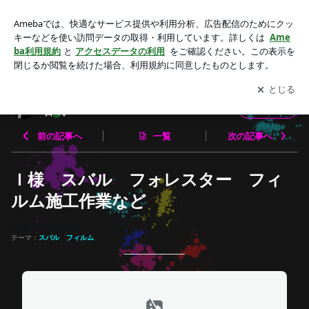
Ｉ様 スバル フォレスター フィルム施工作業など | グラン
ツ店長 カーディティーリング職人の日々。
アプリをダウンロードして
ブログの更新通知
を受け取りまし
開く
ょう。
グランツ店長 カーディティーリング職人の
フォロー
日々。
前の記事へ
一覧
次の記事へ
Ｉ様 スバル フォレスター フィ
ルム施工作業など
2026-05-12 10:49:25
テーマ：
スバル フィルム