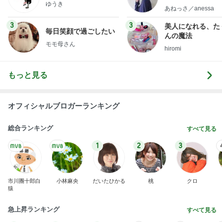
ゆうき
little minimalist'
あねっさ／anessa
uty colum
3
3
美人になれる、た
毎日笑顔で過ごしたい
んの魔法
モモ母さん
hiromi
もっと見る
オフィシャルブロガーランキング
総合ランキング
すべて見る
1
2
3
市川團十郎白
小林麻央
だいたひかる
桃
クロ
猿
急上昇ランキング
すべて見る