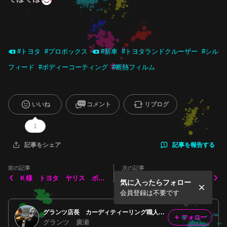
#
トヨタ
#
プロボックス
#
新車
#
トヨタランドクルーザー
#
シル
フィード
#
ボディーコーティング
#
断熱フィルム
いいね
コメント
リブログ
1
記事を報告する
記事をシェア
前の記事
次の記事
Ｋ様 トヨタ ヤリス ボデ
Ｉ様 テスラ モデルＹ フ
気に入ったらフォロー
ィーコーティングメンテナン
ィルム施工作業など
ス作業など
会員登録は不要です
グランツ店長 カーディティーリング職人の日々。
フォロー
グランツ 廣瀬