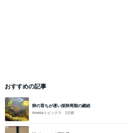
こもちゃん道楽記
2026年8月5日
フューエルポンプ修理からの、まさか、、、1
ヨタハチで蘇った「少年のこころ」 ＝アメブロ編＝
2026年8月5日
このハッシュタグの記事を見る
芸能人・有名人ブログ TOPへ
「オグシオ」小椋 恋人と別れ卵子凍結
Amebaトピックス
1日前
開卡
くいしんぼうCAMのもっとおいしい台湾!!!!
2日前