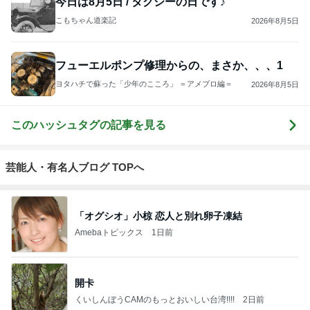
ジャンルランキング
お弁当づくり
5,211人参加中
1
酒ポンコツ女の息子LOVE blog♡♡
kana♡♡♡