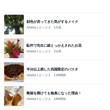
トップブロガーランキング
子育て
料理
1
1
kosodatefulな毎日 ～
栄養士ママそっち
オギャ子の暴走～
簡単美味しいサイ
献立
オギャ子
そっち～
2
2
日曜日は９時まで寝た
ゆうき酒場
い。
ゆうき
あべかわ
3
3
四十路シンパパの家族
毎日笑顔で過ごし
日記
モモ母さん
はやパパ