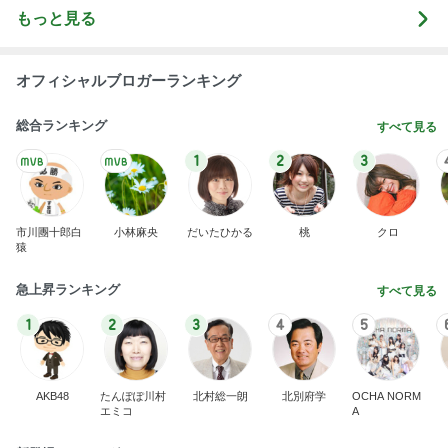
火を使わずレンジで簡単な野菜巻き
Amebaトピックス
2日前
8月2日放送のTBS「週刊さんまとマツコ」先週に引
き続き出演します♪
植草美幸オフィシャルブログ Powered by Ameba
5日前