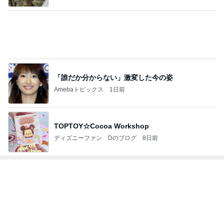
2
ｒｉｉ＊ごはんアルバム
ｒｉｉ
3
みかぱちこ家のおうちでごはん
みかぱちこ
4
5
6
7
8
運動部寮母さ
ぴこれの毎日
3兄弟ママも子
大家族の愛情
子連れdeリゾ
んの毎日お弁
コレクション
育て終盤
ごはんとお弁
ート、時々キ
ス
当☆毎日ごは
♬.*ﾟ
当❤︎
ャラ弁
ん☆
もっと見る