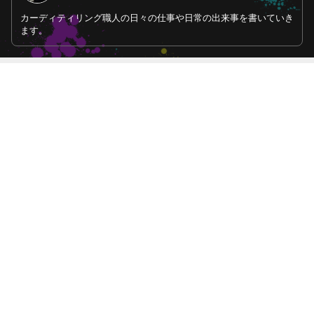
カーディティリング職人の日々の仕事や日常の出来事を書いていき
ます。
最近の画像つき記事
Ｋ様 マツダ
Ｙ様 トヨタ
Ｋ様 トヨタ
Ｈ様 ＢＭＷ
ＲＸ－７ フィ
アルファード
アルファード
Ｘ７ ボディー
ルム施工作業な
レザーシートコ
フィルム施工作
コーティング作
ど
ーティング作業
業など
業など
など
もっと見る
ABEMA
｢人生を共に｣ 前田敦子 喜びの報告に祝
福の声