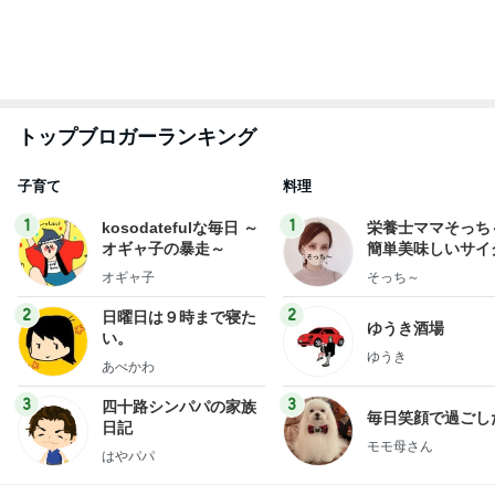
1
2
3
4
5
BEYOOOOO
ゆうこりん
島倉りか
石 安伊
蒼井心音
NDS