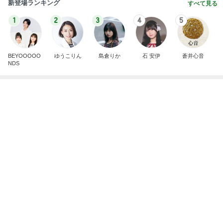
子の努力の跡を見て思わず出た涙
Amebaトピックス
2日前
開卡
くいしんぼうCAMのもっとおいしい台湾!!!!
2日前
義父の姉夫婦の墓参りに行く予定
Amebaトピックス
21時間前
TOPTOY☆Cocoa Workshop
ディズニーファン Dのブログ
8日前
内緒で飼うはずだったカミキリムシ
Amebaトピックス
1日前