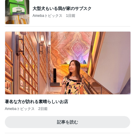
もっと見る
オフィシャルブロガーランキング
総合ランキング
すべて見る
1
2
3
市川團十郎白
小林麻央
だいたひかる
桃
クロ
猿
急上昇ランキング
すべて見る
1
2
3
4
5
AKB48
たんぽぽ川村
北村総一朗
北別府学
OCHA NORM
エミコ
A
新登場ランキング
すべて見る