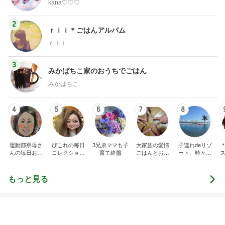
顔色が戻ってきた気がするメイク
Amebaトピックス
1日前
駄作で先生に総とっかえされたお花
Amebaトピックス
2日前
半分以上残した四国限定のパスタ
Amebaトピックス
11時間前
靴箱を開けても無臭になった理由！
Amebaトピックス
18時間前