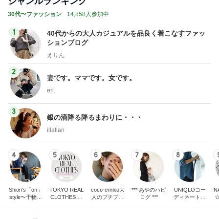
ジャンルランキング
30代〜ファッション
14,858人参加中
1
40代からの大人カジュアルを品良く着こなすファッ
ションブログ
えりん
2
妻です。ママです。女です。
eri.
3
銀の滴降る降るまわりに・・・
illallan
4
5
6
7
8
Shiori's「on」
TOKYO REAL
coco-eririko大
*** あやのハピ
UNIQLOコー
N
style〜干物女
CLOTHES 大
人のプチプラ
ログ ***
ディネート日
の成長記〜
人世代のリア
mixコーデ
記
ルクローズ