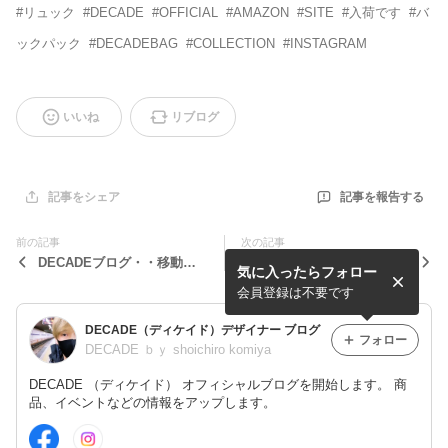
#
リュック
#
DECADE
#
OFFICIAL
#
AMAZON
#
SITE
#
入荷です
#
バ
ックパック
#
DECADEBAG
#
COLLECTION
#
INSTAGRAM
いいね
リブログ
記事を報告する
記事をシェア
前の記事
次の記事
DECADEブログ・・移動し
マットナイロンバックパック
気に入ったらフォロー
ます。
入荷。
会員登録は不要です
DECADE（ディケイド）デザイナー ブログ
フォロー
DECADE ｂｙ shoichiro komiya
DECADE （ディケイド） オフィシャルブログを開始します。 商
品、イベントなどの情報をアップします。