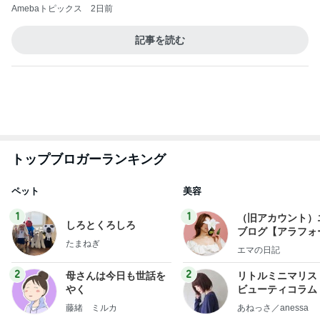
Amebaトピックス
2日前
記事を読む
トップブロガーランキング
ペット
美容
1
1
（旧アカウント）
しろとくろしろ
ブログ【アラフォ
たまねぎ
社売却セカンドラ
エマの日記
フ】
2
2
母さんは今日も世話を
リトルミニマリス
やく
ビューティコラム 
little minimalist'
藤緒 ミルカ
あねっさ／anessa
uty colum