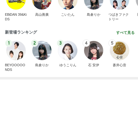
EBiDAN 39&Ki
高山善廣
こいたん
島倉りか
つばきファク
DS
トリー
新登場ランキング
すべて見る
1
2
3
4
5
BEYOOOOO
島倉りか
ゆうこりん
石 安伊
蒼井心音
NDS