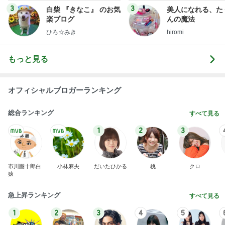
3
3
白柴 『きなこ』 のお気
美人になれる、た
楽ブログ
んの魔法
ひろ☆みき
hiromi
もっと見る
オフィシャルブロガーランキング
総合ランキング
すべて見る
1
2
3
市川團十郎白
小林麻央
だいたひかる
桃
クロ
猿
急上昇ランキング
すべて見る
1
2
3
4
5