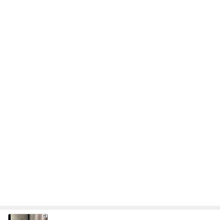
次世代掃除機がやってきた！！
Amebaトピックス
3時間前
母へのお土産と平和を願う帰省
Amebaトピックス
1日前
教官の嫌がらせで先生を代えたこと
Amebaトピックス
2日前
アグネス これから食べるお昼ごはん
Amebaトピックス
2日前
旅行先で発見した猫ちゃんの木馬
Amebaトピックス
2日前