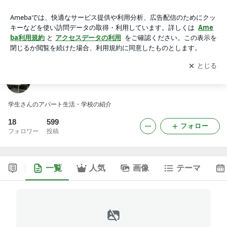
大家さんの【 ぶろぐ 】
アプリをダウンロードして
ブログの更新通知
を受け取りまし
開く
ょう。
大家さんの【 ぶろぐ 】
学生さんのアパート生活・学校の紹介
18
599
フォロー
フォロワー
投稿
一覧
人気
画像
テーマ