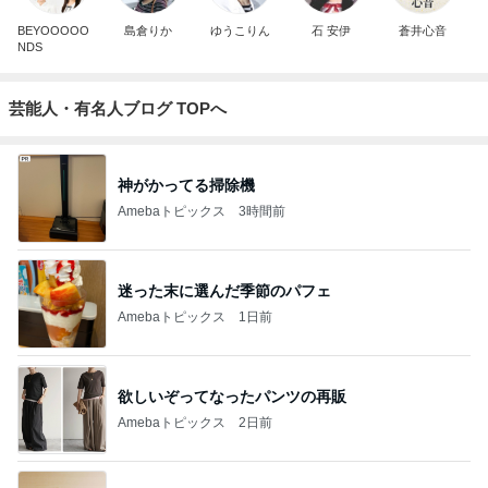
BEYOOOOO
島倉りか
ゆうこりん
石 安伊
蒼井心音
NDS
芸能人・有名人ブログ TOPへ
神がかってる掃除機
Amebaトピックス
3時間前
迷った末に選んだ季節のパフェ
Amebaトピックス
1日前
欲しいぞってなったパンツの再販
Amebaトピックス
2日前