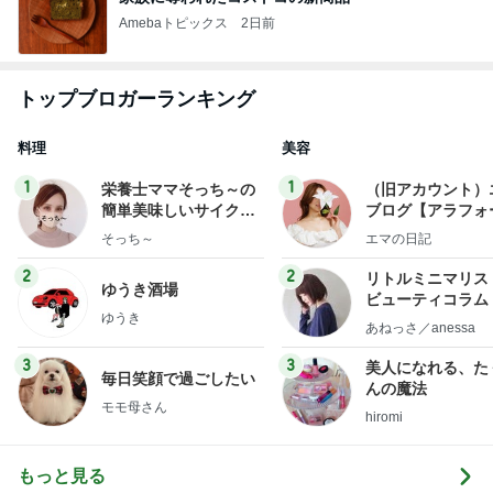
Amebaトピックス
2日前
トップブロガーランキング
料理
美容
1
1
栄養士ママそっち～の
（旧アカウント）
簡単美味しいサイクル
ブログ【アラフォ
献立
社売却セカンドラ
そっち～
エマの日記
フ】
2
2
リトルミニマリス
ゆうき酒場
ビューティコラム 
ゆうき
little minimalist'
あねっさ／anessa
uty colum
3
3
美人になれる、た
毎日笑顔で過ごしたい
んの魔法
モモ母さん
hiromi
もっと見る