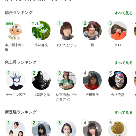
総合ランキング
すべて見る
1
2
3
市川團十郎白
小林麻央
だいたひかる
桃
クロ
猿
急上昇ランキング
すべて見る
1
2
3
4
5
デーモン閣下
片岡愛之助
林下清志(ビッ
沢田聖子
金沢克彦
グダディ)
新登場ランキング
すべて見る
1
2
3
4
5