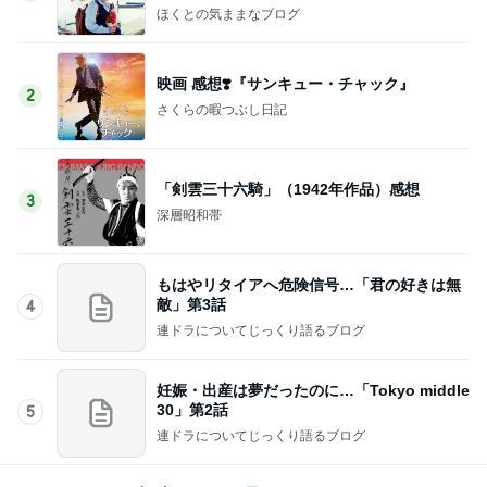
ほくとの気ままなブログ
映画 感想❣️『サンキュー・チャック』
2
さくらの暇つぶし日記
「剣雲三十六騎」（1942年作品）感想
3
深層昭和帯
もはやリタイアへ危険信号…「君の好きは無
敵」第3話
4
連ドラについてじっくり語るブログ
妊娠・出産は夢だったのに…「Tokyo middle
30」第2話
5
連ドラについてじっくり語るブログ