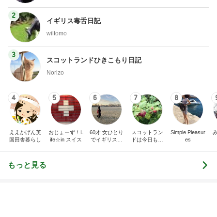
インテリア&DIY
ファッション
1
1
おうちと暮らしのレシ
妻です。ママです
ピ 〜HOME&LIFE〜
です。
yuki (ドキ子）
eri.
2
2
ほんとうに必要な物し
40代からの大人
か持たない暮らし◆Ke
アルを品良く着こ
ep Life Simple◆〜イ
ファッションブロ
yukiko
えりん
ンテリアのきろく〜
3
3
１００均・カルディ大
銀の滴降る降るま
好き！食いしん坊☆き
に・・・
らりん☆のブログ
☆きらりん☆
illallan
もっと見る
オフィシャルブロガーランキング
総合ランキング
すべて見る