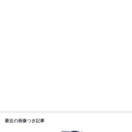
わらじかつを食
第2回 気軽に
2025 秋の温泉
アサレン in つる
べよう！！
行こう！トラサ
一泊ツーリング
ガ体験走行
会！！
もっと見る
ABEMA
高嶋政宏さんと政伸さんの母で俳優の
寿美花代さん 死去