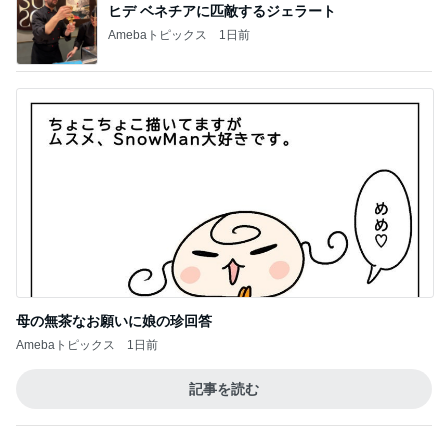
営業マンに渡したお礼とダサい後悔
Amebaトピックス
10時間前
最近の香港で食べて感動したもの、いろいろまと
め！
香港在住えりのおいしい食べ歩きガイド
13日前
髪質悪化に繋がるお風呂後の習慣
Amebaトピックス
1日前
開卡