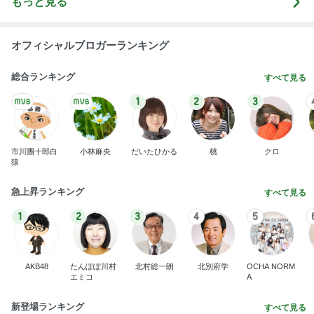
有名なのかな！？
だいたひかるオフィシャルブログ Powered by Ame
3日前
ba
気に入らない備え付けのカーテン
Amebaトピックス
1日前
記事を読む