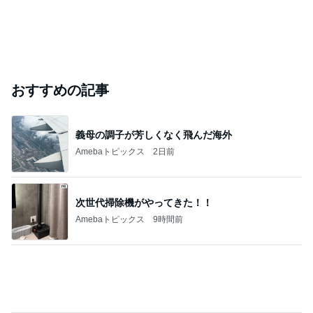
キャシー中島の29歳で亡くなった長女
Amebaトピックス
1日前
TOPTOY☆Cocoa Workshop
ディズニーファン Dのブログ
9日前
ジャンルランキング
ヨーロッパからお届け
6,539人参加中
1
ロンドンあれこれ
hancha007
2
イギリス毒舌日記
wiltomo
3