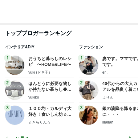
くいしんぼうCAMのもっとおいしい台湾!!!!
3日前
連日楽しいメンバーとのお肉祭り
Amebaトピックス
2日前
TOPTOY☆Cocoa Workshop
ディズニーファン Dのブログ
9日前
購入後に71%オフになったまな板
Amebaトピックス
12時間前