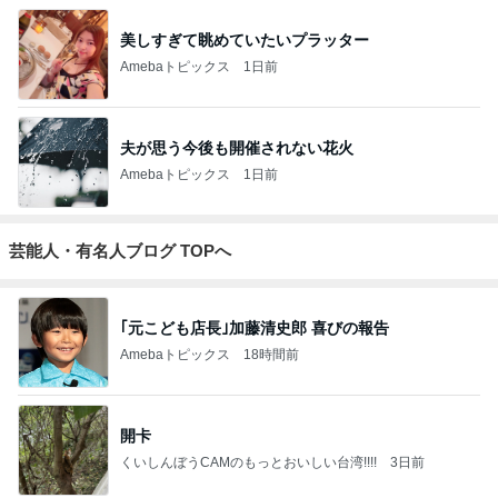
スコットランドひきこもり日記
Norizo
4
5
6
7
8
ええかげん英
おじょーず！L
60才 女ひとり
スコットラン
Simple Pleasur
国田舎暮らし
ife☆in スイス
でイギリスに
ドは今日も曇
es
移住
り空
もっと見る
高橋英樹 勲章菊といわれるガザニア
Amebaトピックス
1日前