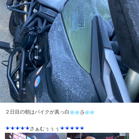
２日目の朝はバイクが真っ白
さぁむぅぅぅ