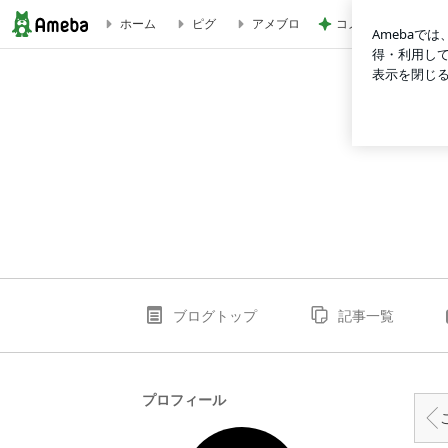
コメダで食べた充分
ホーム
ピグ
アメブロ
アサレン４０ｔｈ | トラサガブログ
ブログトップ
記事一覧
プロフィール
こ