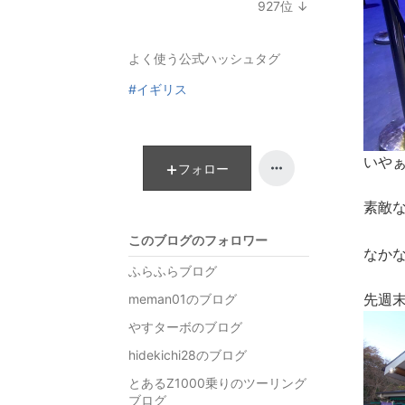
927
位
↓
ン
ラ
グ
ン
よく使う公式ハッシュタグ
下
キ
降
ン
#イギリス
グ
下
降
いや
フォロー
素敵な
このブログのフォロワー
なか
ふらふらブログ
先週
meman01のブログ
やすターボのブログ
hidekichi28のブログ
とあるZ1000乗りのツーリング
ブログ