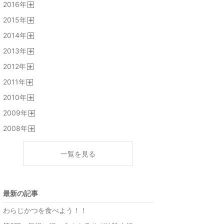
2016
年
く
開
2015
年
く
開
2014
年
く
開
2013
年
く
開
2012
年
く
開
2011
年
く
開
2010
年
く
開
2009
年
く
開
2008
年
く
開
く
一覧を見る
最新の記事
わらじかつを食べよう！！