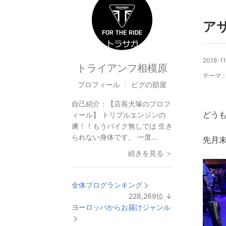
ア
2018-11
トライアンフ相模原
テーマ
プロフィール
ピグの部屋
自己紹介：
【店長犬塚のプロフ
どう
ィール】 トリプルエンジンの
虜！！もうバイク無しでは 生き
られない身体です。 一度...
先月
続きを見る ＞
全体ブログランキング
228,269
位
↓
ラ
ヨーロッパからお届けジャンル
ン
キ