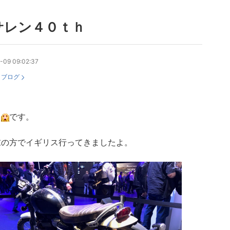
サレン４０ｔｈ
-09 09:02:37
：
ブログ
も
です。
末の方でイギリス行ってきましたよ。