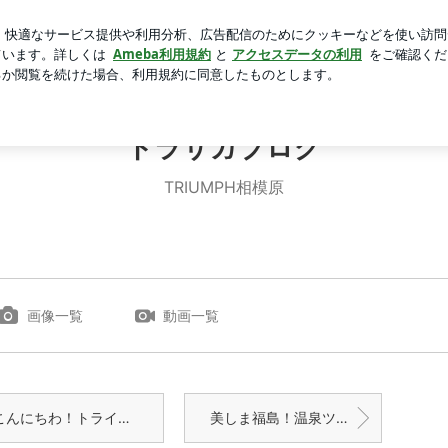
高級なかき氷
芸能人ブログ
人気ブログ
新規登録
ロ
トラサガブログ
TRIUMPH相模原
画像一覧
動画一覧
んにちわ！トライアンフ・ユーザー４１
美しま福島！温泉ツーリング！！