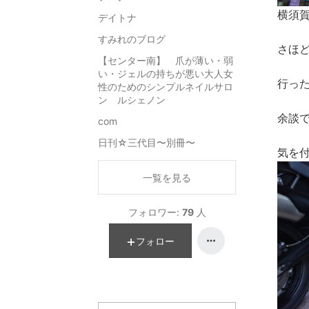
横須
デイトナ
すみれのブログ
さほど
【センター南】 爪が薄い・弱
い・ジェルの持ちが悪い大人女
行っ
性のためのシンプルネイルサロ
ン ルシェノン
余談
com
日刊☆三代目〜別冊〜
気を
一覧を見る
フォロワー:
79
人
フォロー