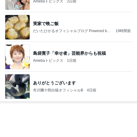
yuki (ドキ子）
2
１００均・カルディ大好き！食いしん坊☆きらりん☆
のブログ
☆きらりん☆
3
進撃のおはるさん〜家づくり失敗したけど私は元気で
す〜
おはる
4
5
6
7
8
めがねとかも
元祖サロネー
65点の暮らし
HEY OMEM
ワーキングマ
めと北欧暮ら
ゼ マダム市川
かた。
E！〜0からの
ザー的 整理収
し
のほのぼのブ
家づくり〜
納 ＆ 北欧イン
ログ
テリア
もっと見る
500円で当たった実用性抜群の巾着