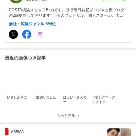
COSTA横浜スタッフBlogです。ほぼ毎日お昼ブログ☀️と夜ブログ
の2回更新しております^ ^ 個人フットサル、個人スクール、大会
やイベント、個性溢れるスタッフの話題を更新します！ 投稿への
会社・広報ジャンル 594位
「いいね！」、「ペタ」、「リブログ」よろしくお願いします！！
最近の画像つき記事
ひさしぶりに
髪切りました
はっぴーさんで
⚠️明日クローズ
ー
します⚠️
もっと見る
ABEMA