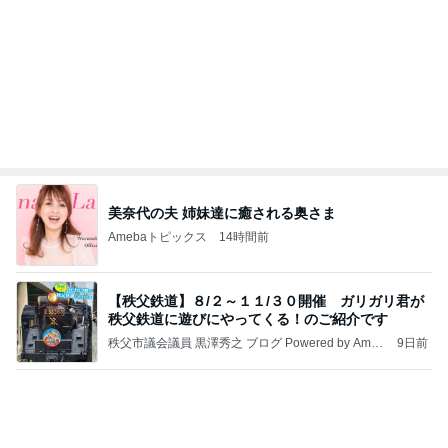
最近食べた美味し過ぎた貝のお刺身
Amebaトピックス
1日前
㊗️喜びを分け合える未来❣️”【この混沌の理由】”⽇
本も⾦融リセットの準備をしてます ””
あいすくりーむ『めるころ』
1時間前
毎日面会に行っても来る不穏な電話
Amebaトピックス
1日前