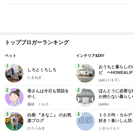
ありがとうございます
市川團十郎白猿オフィシャルB
4日前
塾代が気にならなくなった理由
Amebaトピックス
16時間前
実家で晩ご飯
だいたひかるオフィシャルブログ Powered by
19時間前
Ameba
給食が恋しすぎる学童のお弁当
Amebaトピックス
1日前