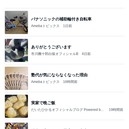
強子の楽しい（？）ママ友トラブル【年長編】第10
2話
ウメブログ
2日前
黒トリュフ香る美しいロゼ色の鴨肉
Amebaトピックス
2日前
能登揺れ、東北も⚠️夢見が増えて来ました❗️注意し
てください❗️
マリアオフィシャルブログ「ひむかの風にさそわれ
2日前
て」Powered by Ameba
一緒にいたくない夫との誕生日
Amebaトピックス
1日前