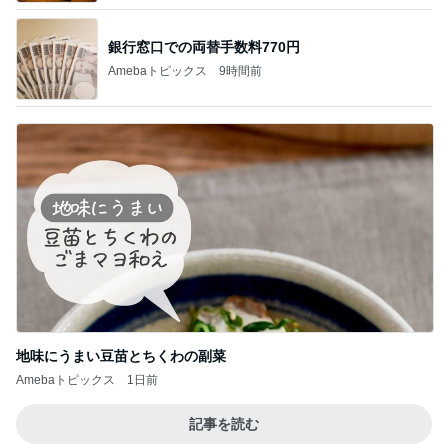
BEYOOOOO
島倉りか
ゆうこりん
MOMIママ
石 安伊
NDS
気にせず過ごし考えが変わった朝
Amebaトピックス
2日前
悲しすぎて立ち直れない。
クロオフィシャルブログPowered by Ameba
2日前
パナソニックの補助輪付き自転車
Amebaトピックス
1日前