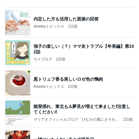
日東駒専や産近甲龍は英語よりも国語の攻略が重視
される、のかもしれない。
Bank of Dreamの公営競技はどこへ行く
11日前
副作用か分からず身体がダルい日
Amebaトピックス
15時間前
☆We're timelesz LIVE TOUR 2026 episode2 MO
MENTUM
☆☆☆ゆきちにっき☆☆☆
7日前
追加で購入したUVカットジャケット
Amebaトピックス
1日前