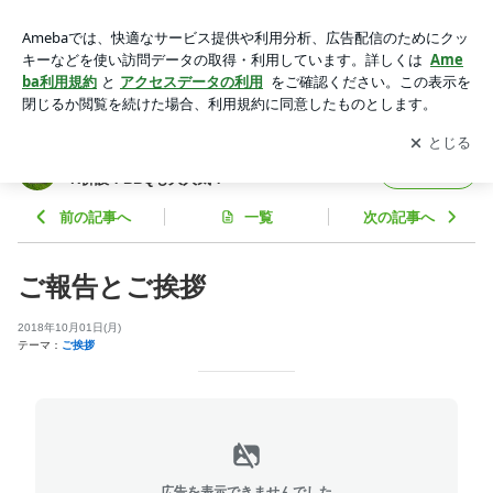
ご報告とご挨拶 | COSTA横浜【スタッフ】ブログ CAFE&BA
R併設！BBQも大人気！
アプリをダウンロードして
ブログの更新通知
を受け取りまし
開く
ょう。
COSTA横浜【スタッフ】ブログ CAFE&BA
フォロー
R併設！BBQも大人気！
前の記事へ
一覧
次の記事へ
ご報告とご挨拶
2018年10月01日(月)
テーマ：
ご挨拶
広告を表示できませんでした