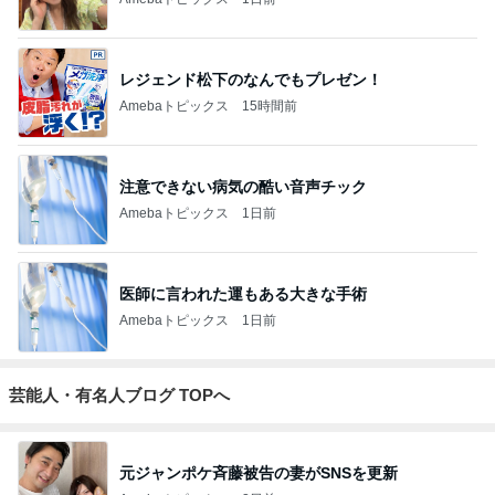
実家で晩ご飯
だいたひかるオフィシャルブログ Powered by
19時間前
Ameba
島袋寛子「幸せ者」芸能界からも祝福
Amebaトピックス
1日前
ありがとうございます
市川團十郎白猿オフィシャルB
4日前
ジャンルランキング
インテリア・暮らし
18,970人参加中
1
おうちと暮らしのレシピ 〜HOME&LIFE〜