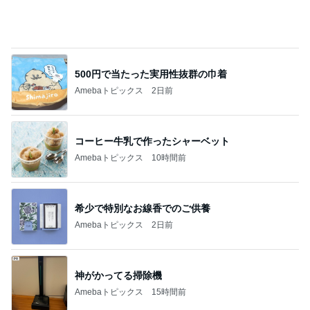
総合ランキング
すべて見る
1
2
3
市川團十郎白
小林麻央
だいたひかる
桃
クロ
猿
急上昇ランキング
すべて見る
1
2
3
4
5
木村直人
BEYOOOOO
美川憲一
吉岡淳
水森かおり
NDS
新登場ランキング
すべて見る
1
2
3
4
5