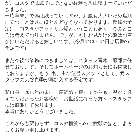
が、コスタでは滅多にできない経験を沢山積ませていただ
きました。
一応年末まで席は残っていますが、お腹も大きいため店頭
に立つことは既にほとんどなくなっております。復帰の予
定は、コスタがフットサル場ということもあり、今のとこ
ろは考えておりません。ですが、もしお見かけの際はお声
かけいただけると嬉しいです。(今月のCCCの日は店番の
予定です)
また今後の業務につきましては、スタッフ青木、服部に任
せております。そしてホームページのお知らせにも掲載し
ておりますが、もう
1
名、主な運営スタッフとして、元ス
タッフの大谷真季が再加入する予定です。
私自身、
2015
年の末に一度辞めて戻ってからも、温かく迎
えてくださったお客様や、お世話になった方々・スタッフ
には感謝しております。
本当にありがとうございました。
これからも変わらず、コスタ横浜へのご愛顧のほど、よろ
しくお願い申し上げます。