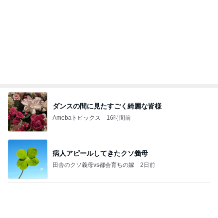
美奈代の夫 姉妹達に癒される奥さま
Amebaトピックス
14時間前
【秩父鉄道】８/２～１１/３０開催 ガリガリ君が
秩父鉄道に遊びにやってくる！のご紹介です
秩父市議会議員 黒澤秀之 ブログ Powered by Ameb
9日前
a
予報に反してなかなかやまなかった雨
Amebaトピックス
1日前