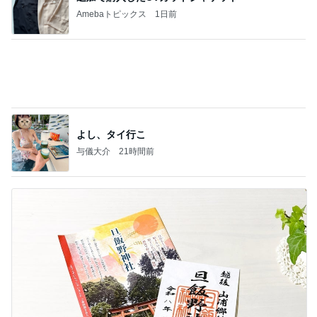
良い氣分や妄想のワークを重ねても引き寄せが起き
ない理由
心のブレーキを外して引き寄せを加速させる方法：
3日前
引き寄せ研究所
ポイ活の総獲得ポイント52,809
Amebaトピックス
1日前
記事を読む