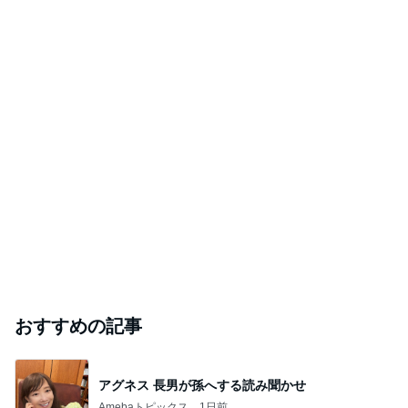
レジェンド松下のなんでもプレゼン！
Amebaトピックス
15時間前
注意できない病気の酷い音声チック
Amebaトピックス
1日前
医師に言われた運もある大きな手術
Amebaトピックス
1日前
芸能人・有名人ブログ TOPへ
元ジャンポケ斉藤被告の妻がSNSを更新
Amebaトピックス
2日前