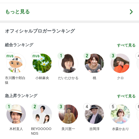
わあ喉は‥
藤田朋子オフィシャルブログ「笑顔の種と眠る犬」
2日前
Powered by Ameba
暇を持て余す義母が作った食べ物
Amebaトピックス
10時間前
記事を読む