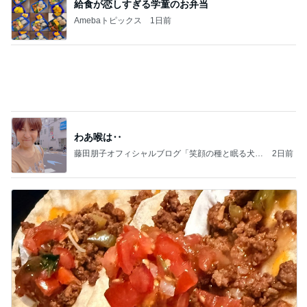
大当たり？！ディズニーストア夏祭り…何当た
る？！夏祭りくじに挑戦！！！
高校生Dヲタ Ꭰ-ᎮꭵꭹꭴのDisneyにっき！！✎ܚ
13日前
友人にTiffanyだと言われるジュエリー
Amebaトピックス
2日前
記事を読む