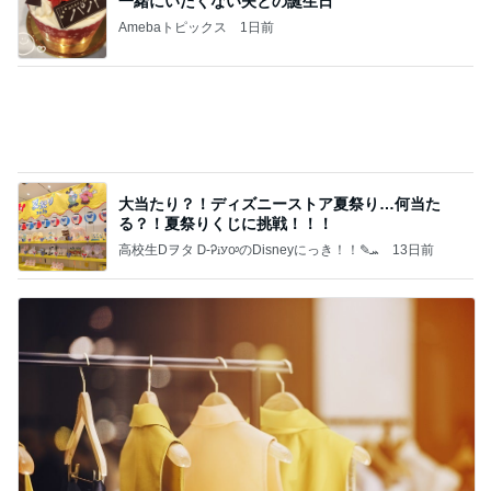
よし、タイ行こ
与儀大介
21時間前
御朱印まで無料だった太っ腹な神社
Amebaトピックス
16時間前
記事を読む