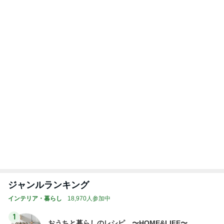
Amebaトピックス
2日前
コーヒー牛乳で作ったシャーベット
Amebaトピックス
10時間前
希少で特別なお線香でのご供養
Amebaトピックス
2日前
神がかってる掃除機
Amebaトピックス
15時間前
銀行窓口での両替手数料770円
Amebaトピックス
9時間前