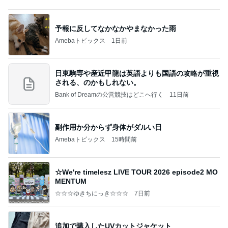
クロとこいたんって何かあったの？
あいのりブログ
2日前
野沢直子 即完したトークイベント
Amebaトピックス
1日前
かっちちちちが来てくれた！おしゃれなものを持っ
て！
桃オフィシャルブログ Powered by Ameba
10日前
だいた 似合う気がする息子のTシャツ
Amebaトピックス
2日前