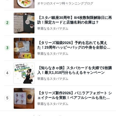
オヤジのスイーツ時々ランニングブログ
【スタバ銀座30周年】8/4枚数制限解除日に再
訪！限定カードと店舗名刺の在庫は？
2
華麗なるスタバマダム
【タリーズ福袋2026】予約を忘れても買え
た！29周年ハッピーバッグの中身を全部公開
3
8/5～
華麗なるスタバマダム
【知らなきゃ損】スタバカードを夫婦で2枚購
入！最大1,018円分もらえるキャンペーン
4
華麗なるスタバマダム
【タリーズ新作2026】バニラアフォガート シ
ェイクールを実飲！ベアフルシールも当たっ
5
た！
華麗なるスタバマダム