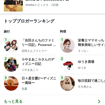
Amebaトピックス
1日前
トップブロガーランキング
旅行
料理
1
1
「吉田さんちのファミ
栄養士ママそっち
リー日記」Powered b
簡単美味しいサイ
y Ameba 吉田さんファ
献立
吉田さんファミリー
そっち～
ミリーオフィシャルブ
ログ
2
2
☆やまあこ☆さんのデ
ゆうき酒場
ィズニー日記
ゆうき
☆やまあこ☆
3
3
日々是甘露2〜ディズニ
毎日笑顔で過ごし
ー風味〜
モモ母さん
甘露
もっと見る