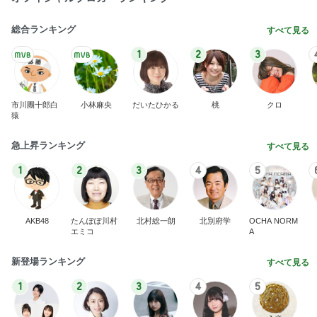
総合ランキング
すべて見る
1
2
3
市川團十郎白
小林麻央
だいたひかる
桃
クロ
猿
急上昇ランキング
すべて見る
1
2
3
4
5
AKB48
たんぽぽ川村
北村総一朗
北別府学
OCHA NORM
エミコ
A
新登場ランキング
すべて見る
1
2
3
4
5