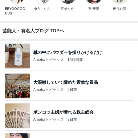
BEYOOOOO
ゆうこりん
島倉りか
石 安伊
蒼井心音
NDS
芸能人・有名人ブログ TOPへ
靴の中にパウダーを振りかけるだけ
Amebaトピックス
15時間前
大混雑していて諦めた素敵な景品
Amebaトピックス
2日前
ポンコツ主婦が憧れる株主総会
Amebaトピックス
2日前