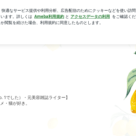
た特待合格
芸能人ブログ
人気ブログ
新規登録
ログ
eしょこら
. 1でした）・元美容雑誌ライター】
メ・猫が好き。