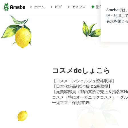
塾代に震え勝ち取っ
ホーム
ピグ
アメブロ
1度の使用で肌質が変わった！shuの神クレンジング | コスメd
コスメdeしょこら
【コスメコンシェルジュ資格取得】
【日本化粧品検定1級＆2級取得】
【元美容部員（都内某所で売上＆指名率No
コスメ（特にオーガニックコスメ）・グル
一児ママ・保護猫1匹