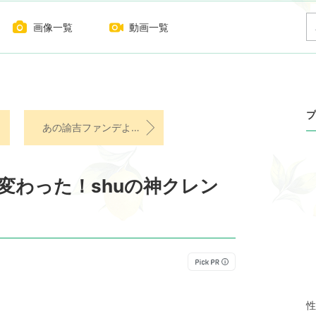
画像一覧
動画一覧
プ
あの諭吉ファンデより高い！？高保湿ツヤ肌ファンデ
変わった！shuの神クレン
性