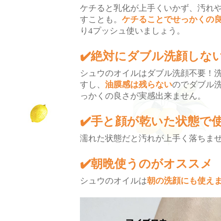
ケチると乳化が上手くいかず、汚れ
すことも。
ケチることでせっかくの
り
プッシュ使いましょう。
4
✔️
絶対にダブル洗顔しな
シュウのオイルはダブル洗顔不要！
すし、
油膜感は残らない
のでダブル
っかくの良さが実感出来ません。
✔️
手と顔が乾いた状態で
濡れた状態だと汚れが上手く落ちま
✔️
朝晩使うのがオススメ
シュウのオイルは
朝の洗顔にも使え