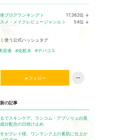
体ブログランキング
17,362
位
↓
ラ
スメ・メイクレビュージャンル
54
位
↓
ン
ラ
キ
ン
く使う公式ハッシュタグ
ン
キ
グ
ン
美容液
#化粧水
#デパコス
下
グ
降
下
降
フォロー
新の記事
るでスキンケア。ランコム・アプソリュの美
成分配合の日焼け止め
すがクレド様。ワンランク上の素肌に仕上が
パウダー