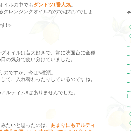
オイルの中でも
ダントツ
番人気
。
1
るクレンジングオイルなのではないでしょ
テ
です
❗️✨
《
《
…
ングオイルは昔大好きで、常に洗面台に全種
…
の日の気分で使い分けていました。
…
うのですが、今は
種類。
…
5
りして、入れ替わったりしているのですね。
…
…
のアルティム
はありませんでした。
8
)
…
《
《
てみたいと思ったのは、
あまりにもアルティ