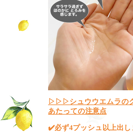
シュウウエムラの
▷▷▷
あたっての注意点
✔️
必ず
プッシュ以上出し
4