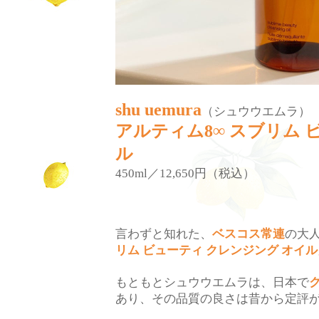
shu uemura
（シュウウエムラ）
アルティム
スブリム
8∞
ル
／
円（税込）
450ml
12,650
言わずと知れた、
ベスコス常連
の大
リム
ビューティ
クレンジング
オイル
もともとシュウウエムラは、日本で
あり、その品質の良さは昔から定評