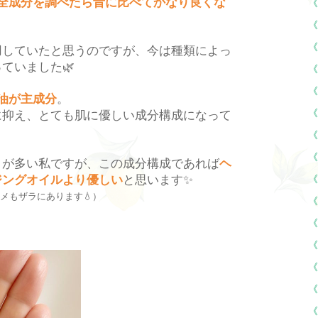
全成分を調べたら昔に比べてかなり良くな
《
《
《
用していたと思うのですが、今は種類によっ
っていました
🌿
《
《
油が主成分
。
《
に抑え、とても肌に優しい成分構成になって
《
《
とが多い私ですが、この成分構成であれば
ヘ
ジングオイルより優しい
と思います
✨
《
メもザラにあります
💧
）
《
《
《
《
《
《