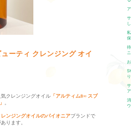
ア
サ
し
私
保
待
ビューティ
クレンジング
オイ
ニ
お
S
り
サ
ア
人気クレンジングオイル
「アルティム
スブ
8∞
消
」
。
ウ
クレンジングオイルのパイオニア
ブランドで
があります。