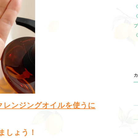
《
《
ブ
《
カ
クレンジングオイルを使うに
ましょう！