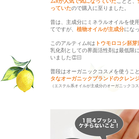
ム
が人気で気になっていた
ことと、
8
っていた
ので購入に至りました。
昔は、主成分にミネラルオイルを使
てですが、
植物オイルが主成分
にな
このアルティム
は
トウモロコシ胚芽
8
乳化剤としての界面活性剤は最低限
いました
👏🏻
普段はオーガニックコスメを使うこ
タなオーガニックブランドのクレン
（エステル系オイルが主成分のオーガニックコス