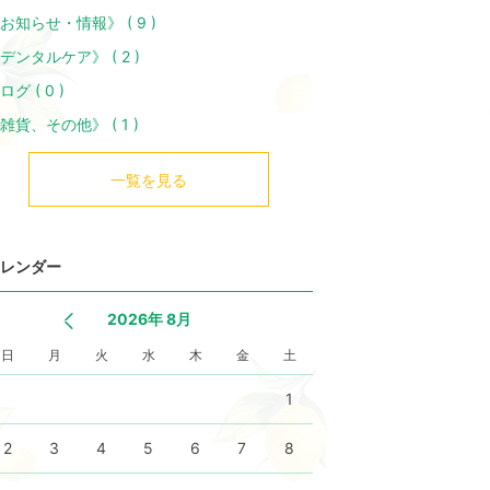
お知らせ・情報》 ( 9 )
デンタルケア》 ( 2 )
ログ ( 0 )
雑貨、その他》 ( 1 )
一覧を見る
レンダー
2026年 8月
日
月
火
水
木
金
土
1
2
3
4
5
6
7
8