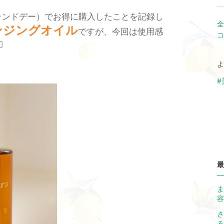
ランドデー）でお得に購入したことを記録し
全
ンジングオイル
ですが、今回は使用感
コ

よ
#
最
ま
容
さ
る