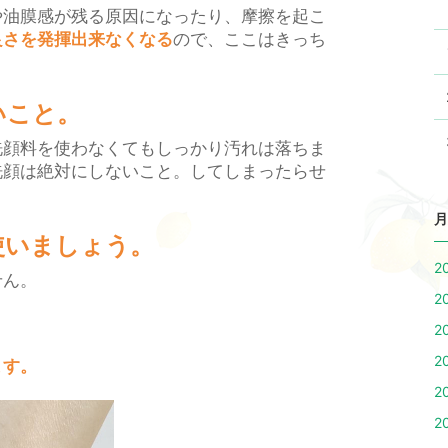
や油膜感が残る原因になったり、摩擦を起こ
良さを発揮出来なくなる
ので、ここはきっち
いこと。
洗顔料を使わなくてもしっかり汚れは落ちま
洗顔は絶対にしないこと。してしまったらせ
月
使いましょう。
2
せん。
2
2
2
ます。
2
2