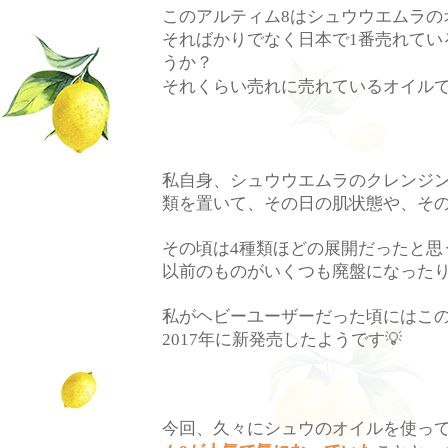
このアルティム
はシュウウエムラの
8
そればかりでなく日本で
番売れてい
1
うか？
それくらい売れに売れているオイル
私自身、シュウウエムラのクレンジ
類を置いて、その日の肌状態や、そ
その頃は
種類ほどの展開だったと思
4
以前のものがいくつも廃盤になった
私がヘビーユーザーだった頃にはこ
年に新発売したようです
💡
2017
今回、久々にシュウのオイルを使っ