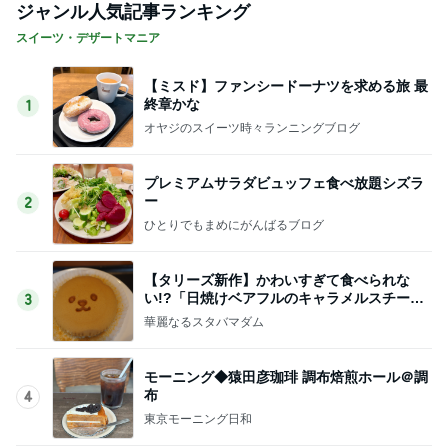
ジャンル人気記事ランキング
スイーツ・デザートマニア
【ミスド】ファンシードーナツを求める旅 最
終章かな
1
オヤジのスイーツ時々ランニングブログ
プレミアムサラダビュッフェ食べ放題シズラ
ー
2
ひとりでもまめにがんばるブログ
【タリーズ新作】かわいすぎて食べられな
い!?「日焼けベアフルのキャラメルスチーム
3
ケーキ」を実食
華麗なるスタバマダム
モーニング◆猿田彦珈琲 調布焙煎ホール＠調
布
4
東京モーニング日和