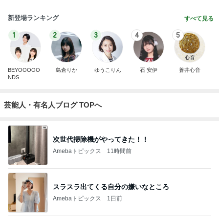
新登場ランキング
すべて見る
1
2
3
4
5
BEYOOOOO
島倉りか
ゆうこりん
石 安伊
蒼井心音
NDS
芸能人・有名人ブログ TOPへ
次世代掃除機がやってきた！！
Amebaトピックス
11時間前
スラスラ出てくる自分の嫌いなところ
Amebaトピックス
1日前