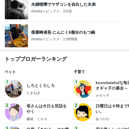
夫婦喧嘩でマザコンを自白した夫弟
Amebaトピックス
2日前
假屋崎省吾 にんにく6個分のもつ鍋
Amebaトピックス
11時間前
トップブロガーランキング
ペット
子育て
1
1
kosodatefulな毎
しろとくろしろ
オギャ子の暴走～
たまねぎ
オギャ子
2
2
母さんは今日も世話を
日曜日は９時まで
やく
い。
藤緒 ミルカ
あべかわ
3
3