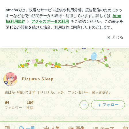
Picture＞Sleep
アプリをダウンロードして
ブログの更新通知
を受け取りまし
開く
ょう。
Picture＞Sleep
絵ばかり描いてます オリジナル、人外、ファンタジー、擬人化好き。
94
184
フォロー
フォロワー
投稿
一覧
人気
画像
テーマ