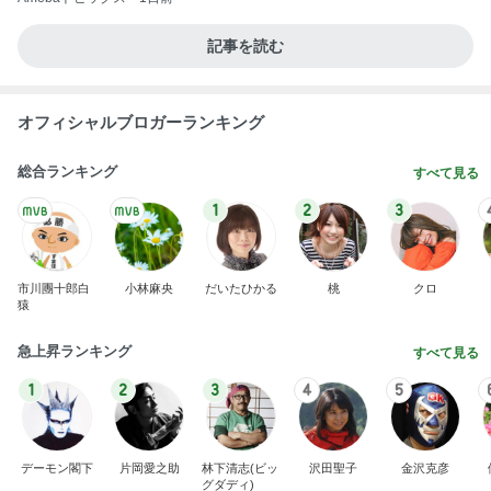
記事を読む
オフィシャルブロガーランキング
総合ランキング
すべて見る
1
2
3
市川團十郎白
小林麻央
だいたひかる
桃
クロ
猿
急上昇ランキング
すべて見る
1
2
3
4
5
デーモン閣下
片岡愛之助
林下清志(ビッ
沢田聖子
金沢克彦
グダディ)