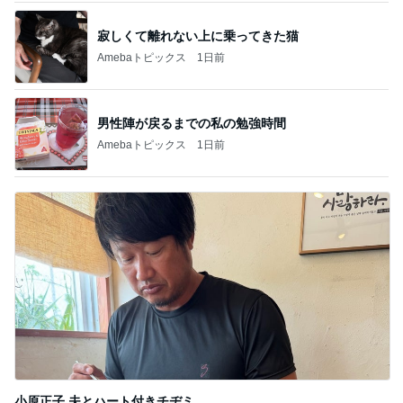
寂しくて離れない上に乗ってきた猫
Amebaトピックス
1日前
男性陣が戻るまでの私の勉強時間
Amebaトピックス
1日前
小原正子 夫とハート付きチヂミ