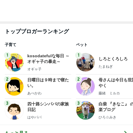
しろとくろしろ
オギャ子の暴走～
たまねぎ
オギャ子
2
2
日曜日は９時まで寝た
母さんは今日も世
い。
やく
あべかわ
藤緒 ミルカ
3
3
四十路シンパパの家族
白柴 『きなこ』 
日記
楽ブログ
はやパパ
ひろ☆みき
もっと見る
オフィシャルブロガーランキング
総合ランキング
すべて見る
1
2
3