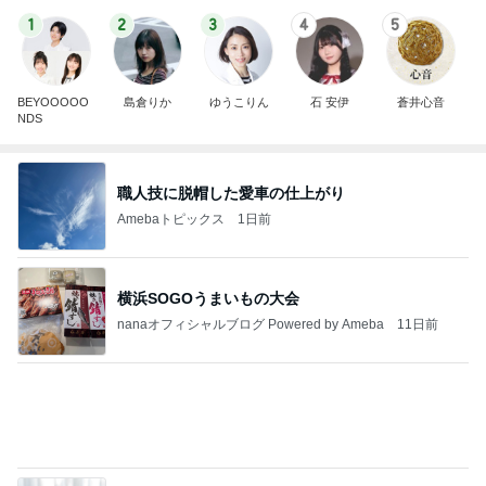
Amebaトピックス
1日前
横浜SOGOうまいもの大会
nanaオフィシャルブログ Powered by Ameba
11日前
長年愛される京都レトロ喫茶の味
Amebaトピックス
1日前
2026/07/28(K) 4本
何でかな？何でだろ？
11日前
夜までぎっしりの展示会の仕事
Amebaトピックス
1日前