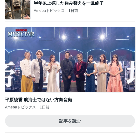
平原綾香 航海士ではない方向音痴
Amebaトピックス
1日前
記事を読む
トップブロガーランキング
子育て
ペット
1
1
kosodatefulな毎日 ～