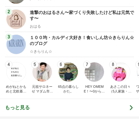
2
進撃のおはるさん〜家づくり失敗したけど私は元気で
す〜
おはる
3
１００均・カルディ大好き！食いしん坊☆きらりん☆
のブログ
☆きらりん☆
4
5
6
7
8
めがねとかも
元祖サロネー
65点の暮らし
HEY OMEM
あさこの日々
めと北欧暮ら
ゼ マダム市川
かた。
E！〜0からの
（5人家族・投
ザ
し
のほのぼのブ
家づくり〜
資・家計簿・
納
ログ
雑貨）
もっと見る
新しくなる日本のサッカー界の開幕
Amebaトピックス
1日前