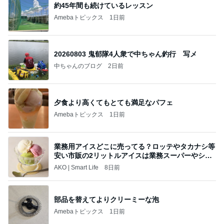
夫の土産のずっしり重みがある梨
Amebaトピックス
1日前
ポップマートDIMOO×ピクサー☆
ディズニーファン Dのブログ
7日前
癒された洗濯機からのメッセージ
Amebaトピックス
1日前
《3年連続》瑶子さま 懇意の高級カーディーラー
協賛のイベントにご出席…宮内庁が懸念する“熱心