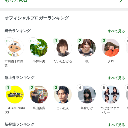
市川團十郎白
小林麻央
だいたひかる
桃
クロ
猿
急上昇ランキング
すべて見る
1
2
3
4
5
EBiDAN 39&Ki
高山善廣
こいたん
島倉りか
つばきファク
DS
トリー
新登場ランキング
すべて見る
1
2
3
4
5
BEYOOOOO
島倉りか
ゆうこりん
石 安伊
蒼井心音
NDS
職人技に脱帽した愛車の仕上がり