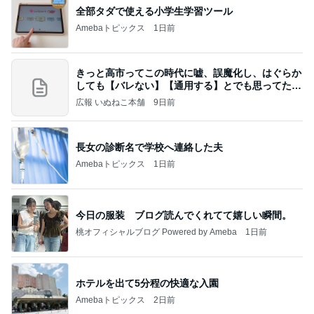
初めて知った残高だけの銀行特典
Amebaトピックス
1日前
今週から停電が始まる?! 片山さつき大臣の警告がE
BS、RV、そしてGESARA宣言が⁈
心の道標【旧：ヤ～ベェのブログ】
10時間前
約45年間も続けているレッスン
Amebaトピックス
1日前
20260803 鬼郁隊4人衆で中ちゃん釣行 写メ
中ちゃんのブログ
2日前