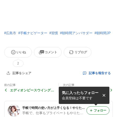
#
広島市
#
手帳ナビゲーター
#
習慣
#
朝時間アンバサダー
#
朝時間JP
いいね
コメント
リブログ
2
記事を報告する
記事をシェア
前の記事
次の記事
エディオンピースウイング、
朝時間.jp ランクアップアッ
気に入ったらフォロー
スタジアム見学ツアーに参加
プの自宅モーニング
しました
会員登録は不要です
手帳で時間の使い方が上手くなる！やりたい事を120%に♫ナオミスタイルで毎日ハッピーライフ＠上田直美
フォロー
手帳で、仕事もプライベートもやりたい事は全てやる♪ナオミスタイルで毎日ハッピーライフ♡上田直美