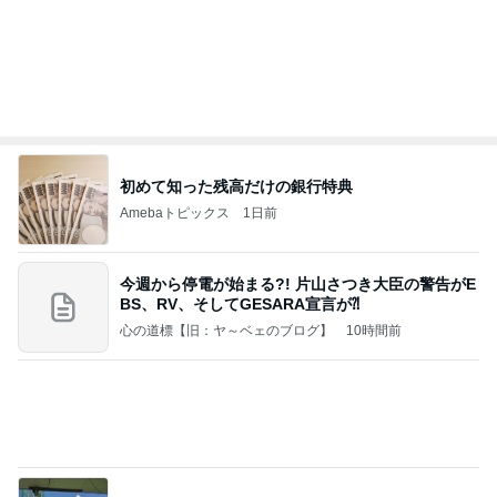
田中健 鳥羽から恒例のトマトジュレ
Amebaトピックス
13時間前
あいのりクロ 図々しい人って、こういう人？
勝手に考察
2日前
夏休みは朝練と夜練のダブル
Amebaトピックス
1日前
夢見さんから 揺れが激しく注意していましょう❗️
マリアオフィシャルブログ「ひむかの風にさそわれ
8日前
て」Powered by Ameba