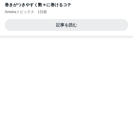
きっと高市ってこの時代に嘘、誤魔化し、はぐらか
しても【バレない】【通用する】とでも思ってたん
だろ
広報 いぬねこ本舗
9日前
長女の診断名で学校へ連絡した夫
Amebaトピックス
1日前
今日の服装 ブログ読んでくれてて嬉しい瞬間。
桃オフィシャルブログ Powered by Ameba
1日前
ホテルを出て5分程の快適な入園
Amebaトピックス
2日前