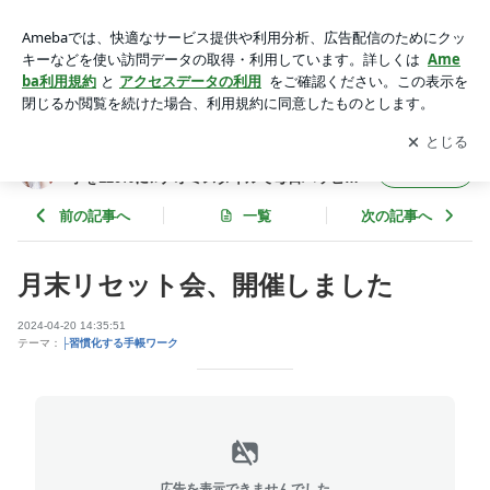
月末リセット会、開催しました | 手帳で時間の使い方が上手く
なる！やりたい事を120%に♫ナオミスタイルで毎日ハッピー
アプリをダウンロードして
ブログの更新通知
を受け取りまし
開く
ライフ＠上田直美
ょう。
手帳で時間の使い方が上手くなる！やりたい
フォロー
事を120%に♫ナオミスタイルで毎日ハッピー
ライフ＠上田直美
前の記事へ
一覧
次の記事へ
月末リセット会、開催しました
2024-04-20 14:35:51
テーマ：
├習慣化する手帳ワーク
広告を表示できませんでした