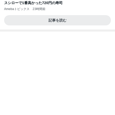
株主優待を楽しんで～tasayuryのブログ
14日前
細川直美 友人にスカルプケア用品
Amebaトピックス
1日前
記事を読む