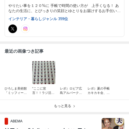
やりたい事を１２０%に 手帳で時間の使い方が 上手くなる！ あ
なたの生活に、とびっきりの笑顔とゆとりをお届けするお手伝いを
しています。 「買って満足にならない 書く事が習慣化するオン
インテリア・暮らしジャンル 359位
ライン手帳グループ」管理者
最近の画像つき記事
ひろしま美術館
”ここに宣
レポ）ロピア広
レポ）夏の手帳
「ミッフィー
言！！ラジ活、
島アルパーク店
カキカキ会、開
展」へ行ってき
始めまし
オープン
催しました
ました
た！”から半
年。
もっと見る
ABEMA