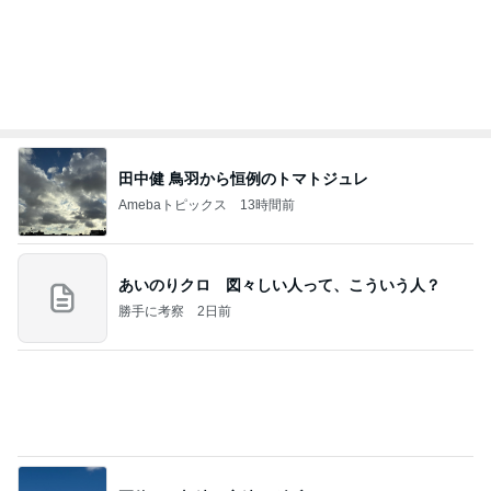
Amebaトピックス
2日前
クロとこいたんって何かあったの？
あいのりブログ
1日前
母の人の好き嫌いで起きた出来事
Amebaトピックス
17時間前
当ブログの売り上げ件数、一部公開します…
世帯年収500万 ゆるゆる4人家族の節約ブログ 〜
1日前
ケチ旦那と金銭感覚マヒ嫁の日々〜