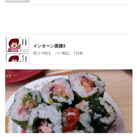
夕食より高くてもとても満足なパフェ
Amebaトピックス
1日前
業務用アイスどこに売ってる？ロッテやタカナシ等
安い市販の2リットルアイスは業務スーパーやシャ
トレ
AKO | Smart Life
8日前
部品を替えてよりクリーミーな泡
Amebaトピックス
1日前
【ヤマハ発動機】～トートバック～【三越伊勢丹】