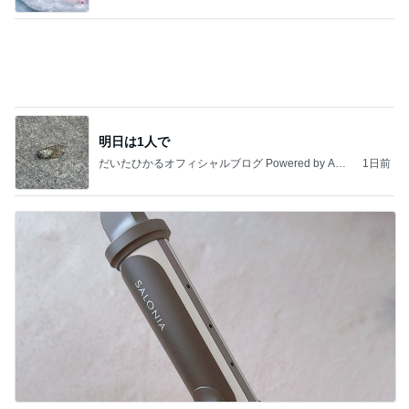
巻きがつきやすく艶々に巻けるコテ
Amebaトピックス
1日前
記事を読む
娘の帰省が楽しみでもツライ別れ
Amebaトピックス
1日前
私達が何も言えなくなる事を楽しみにしていまー
す｡
最後の悪あがき
2日前
全部タダで使える小学生学習ツール
Amebaトピックス
1日前