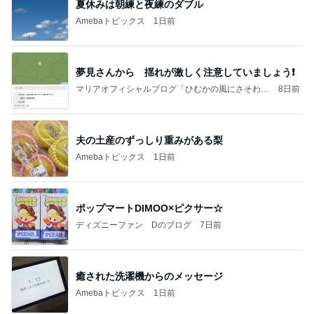
血糖値が爆上がりすると思うラーメン
Amebaトピックス
1日前
美味しいお茶とお菓子で。母とティータイム
小林礼奈オフィシャルブログ「小林礼奈のブーブー
8日前
ブログ」Powered by Ameba
空手黒帯の夫も腕が痛くなった本
Amebaトピックス
1日前
今日の家事スタイル！
堀ちえみオフィシャルブログ「hori-day」Powered
3日前