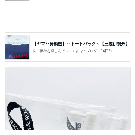
すぎ
hirokoの✿Love＆Awakening✿
8日前
アグネス 凄いスピードで原稿の作業
Amebaトピックス
1日前
記事を読む