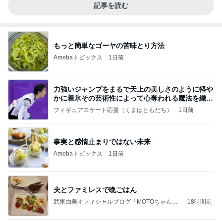
記事を読む
もっと簡単なゴーヤの苦味とり方法
Amebaトピックス
1日前
力強いジャンプをまるで天上の美しさのように軽や
かに着氷その芸術性によって心奪われる魔法を織り
なす
フィギュアスケート応援（くまはともだち）
1日前
事実と感情止まりではない未来
Amebaトピックス
1日前
夫とファミレスで晩ごはん
武東由美オフィシャルブログ「MOTOちゃんと
18時間前
のはっぴぃな毎日」Powered by Ameba