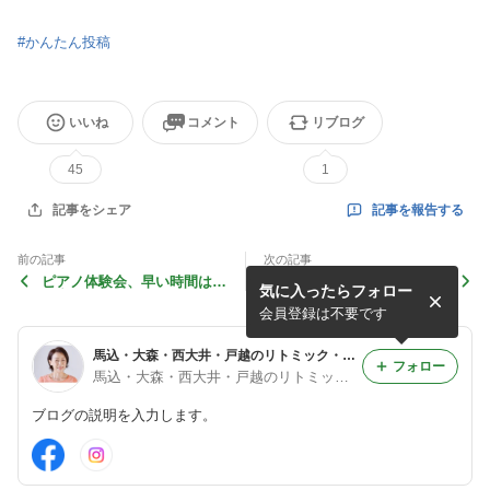
#
かんたん投稿
いいね
コメント
リブログ
45
1
記事を報告する
記事をシェア
前の記事
次の記事
ピアノ体験会、早い時間はま
プティパ知育リトミック新
気に入ったらフォロー
だ空きがあります！
設！
会員登録は不要です
馬込・大森・西大井・戸越のリトミック・リズム体操・学研教室で子供たちに笑顔を＆講師資格養成で大人の方に夢をお届けする
フォロー
馬込・大森・西大井・戸越のリトミック・リズム体操・学研教室＆講師資格養成講座ＣＯＮ ＶＩＶＯ講師 西久子
ブログの説明を入力します。