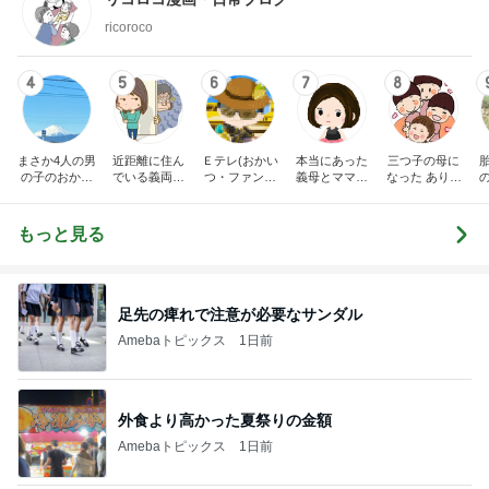
ricoroco
4
5
6
7
8
まさか4人の男
近距離に住ん
Ｅテレ(おかい
本当にあった
三つ子の母に
の子のおかあ
でいる義両親
つ・ファンタ
義母とママ友
なった ありつ
さんになるな
に苦しめられ
ーネ！)の日々
の話
ん日記。
んて。
てます。
もっと見る
足先の痺れで注意が必要なサンダル
Amebaトピックス
1日前
外食より高かった夏祭りの金額
Amebaトピックス
1日前