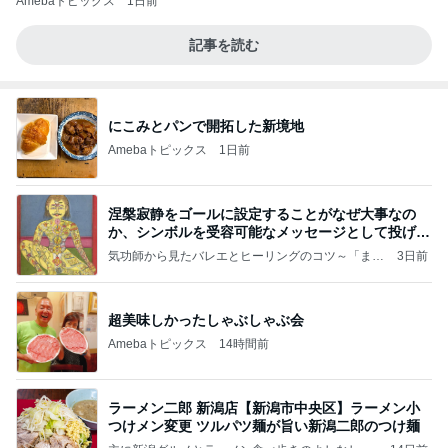
Amebaトピックス
1日前
記事を読む
にこみとパンで開拓した新境地
Amebaトピックス
1日前
涅槃寂静をゴールに設定することがなぜ大事なの
か、シンボルを受容可能なメッセージとして投げる
ことが
気功師から見たバレエとヒーリングのコツ～「まと
3日前
いのば」ブログ
超美味しかったしゃぶしゃぶ会
Amebaトピックス
14時間前
ラーメン二郎 新潟店【新潟市中央区】ラーメン小
つけメン変更 ツルパツ麺が旨い新潟二郎のつけ麺