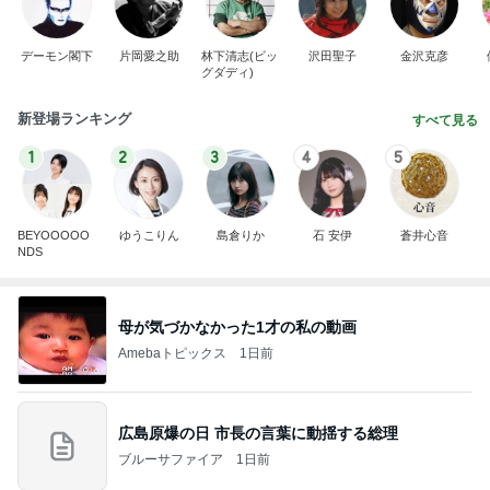
デーモン閣下
片岡愛之助
林下清志(ビッ
沢田聖子
金沢克彦
グダディ)
新登場ランキング
すべて見る
1
2
3
4
5
BEYOOOOO
ゆうこりん
島倉りか
石 安伊
蒼井心音
NDS
母が気づかなかった1才の私の動画
Amebaトピックス
1日前
広島原爆の日 市長の言葉に動揺する総理
ブルーサファイア
1日前