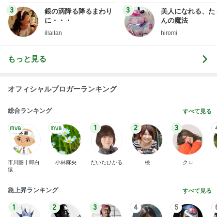
3
3
銀の滴降る降るまわり
美人になれる、た
に・・・
んの魔法
illallan
hiromi
もっと見る
オフィシャルブロガーランキング
総合ランキング
すべて見る
1
2
3
市川團十郎白
小林麻央
だいたひかる
桃
クロ
猿
急上昇ランキング
すべて見る
1
2
3
4
5