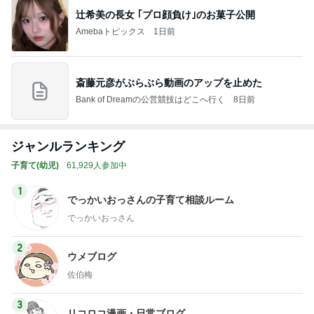
辻希美の長女 ｢プロ顔負け｣のお菓子公開
Amebaトピックス
1日前
斎藤元彦がぶらぶら動画のアップを止めた
Bank of Dreamの公営競技はどこへ行く
8日前
ジャンルランキング
子育て(幼児)
61,929人参加中
1
でっかいおっさんの子育て相談ルーム
でっかいおっさん
2
ウメブログ
佐伯梅
3
リコロコ漫画・日常ブログ