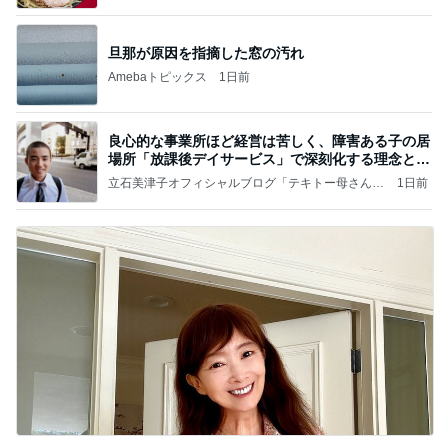
と
旦那が原因を指摘した窓の汚れ
Amebaトピックス
1日前
良心的な事業所ほど経営は苦しく、障害ある子の居
場所「放課後デイサービス」で深刻化する理念と現
実の
立石美津子オフィシャルブログ「テキトー母さんの
1日前
すすめ」Powered by Ameba