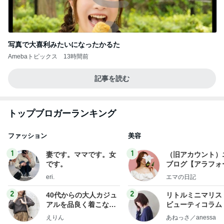
写真で大喜利みたいになったかるた
Amebaトピックス
13時間前
記事を読む
トップブロガーランキング
ファッション
美容
1
1
妻です。ママです。女
（旧アカウント）
です。
ブログ【アラフォ
社売却セカンドラ
eri.
エマの日記
フ】
2
2
40代からの大人カジュ
リトルミニマリス
アルを品良く着こなす
ビューティコラム 
ファッションブログ
little minimalist'
えりん
あねっさ／anessa
uty colum