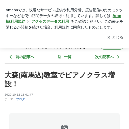
大森(南馬込)教室でピアノクラス増設！ | 馬込・大森・西大
井・戸越のリトミック・リズム体操・学研教室で子供たちに笑
アプリをダウンロードして
ブログの更新通知
を受け取りまし
開く
顔を＆講師資格養成で大人の方に夢をお届けする
ょう。
馬込・大森・西大井・戸越のリトミック・リ
フォロー
ズム体操・学研教室で子供たちに笑顔を＆講
師資格養成で大人の方に夢をお届けする
前の記事へ
一覧
次の記事へ
大森(南馬込)教室でピアノクラス増
設！
2020-10-12 13:01:47
テーマ：
ブログ