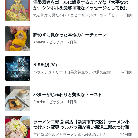
涅槃寂静をゴールに設定することがなぜ大事なの
か、シンボルを受容可能なメッセージとして投げる
ことが
気功師から見たバレエとヒーリングのコツ～「まと
3日前
いのば」ブログ
諦めずに良かった本命のキーチェーン
Amebaトピックス
2日前
NISA①(;'∀')
パラスジュエリー（白美女神宝珠）の夢の記録
14日前
（続編）
バターがじゅわりと贅沢なトースト
Amebaトピックス
1日前
ラーメン二郎 新潟店【新潟市中央区】ラーメン小
つけメン変更 ツルパツ麺が旨い新潟二郎のつけ麺
主に新潟グルメとラーメン食べ歩きのよしなしご
14日前