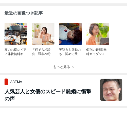
最近の画像つき記事
夏のお得なピア
「何でも相談
英語力も運動力
個別の1時間無
ノ体験無料キャ
会」通常20分
も、認めて受け
料ガイダンス
ンペーン開催！
を、フェス参加
止めてもらえる
者特典10分プラ
環境で伸びる！
スで30分！
もっと見る
ABEMA
人気芸人と女優のスピード離婚に衝撃
の声