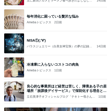
主に新潟グルメとラーメン食べ歩きのよしなしご
14日前
と
毎年消化に困っている贅沢な悩み
Amebaトピックス
2日前
NISA①(;'∀')
パラスジュエリー（白美女神宝珠）の夢の記録
14日前
（続編）
冷凍庫に入らないコストコの肉魚
Amebaトピックス
1日前
良心的な事業所ほど経営は苦しく、障害ある子の居
場所「放課後デイサービス」で深刻化する理念と現
実の
立石美津子オフィシャルブログ「テキトー母さんの
1日前
すすめ」Powered by Ameba