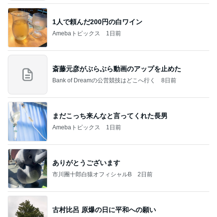
1人で頼んだ200円の白ワイン
Amebaトピックス
1日前
斎藤元彦がぶらぶら動画のアップを止めた
Bank of Dreamの公営競技はどこへ行く
8日前
まだこっち来んなと言ってくれた長男
Amebaトピックス
1日前
ありがとうございます
市川團十郎白猿オフィシャルB
2日前
古村比呂 原爆の日に平和への願い